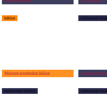
Digitális múzeum
Zöld múzeum
hálózat
módszertani témá
Múzeumi koordinátori hálózat
Múzeumi ismeret
módszertani témáink
módszertani témá