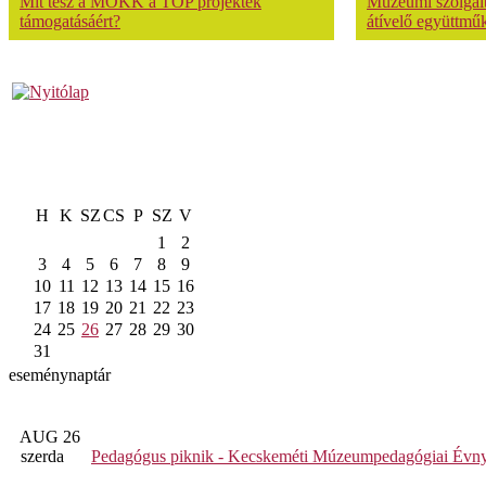
Mit tesz a MOKK a TOP projektek
Múzeumi szolgálta
támogatásáért?
átívelő együttmű
H
K
SZ
CS
P
SZ
V
1
2
3
4
5
6
7
8
9
10
11
12
13
14
15
16
17
18
19
20
21
22
23
24
25
26
27
28
29
30
31
eseménynaptár
AUG 26
szerda
Pedagógus piknik - Kecskeméti Múzeumpedagógiai Évny