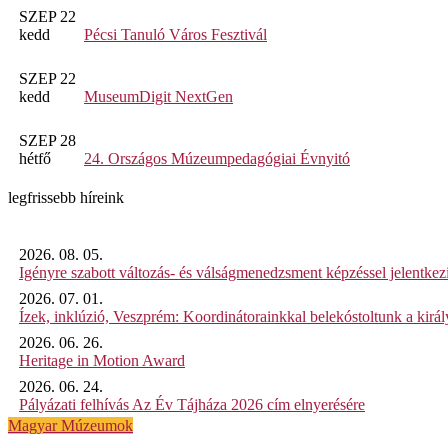
SZEP 22
kedd
Pécsi Tanuló Város Fesztivál
SZEP 22
kedd
MuseumDigit NextGen
SZEP 28
hétfő
24. Országos Múzeumpedagógiai Évnyitó
legfrissebb híreink
2026. 08. 05.
Igényre szabott változás- és válságmenedzsment képzéssel jelent
2026. 07. 01.
Ízek, inklúzió, Veszprém: Koordinátorainkkal belekóstoltunk a kirá
2026. 06. 26.
Heritage in Motion Award
2026. 06. 24.
Pályázati felhívás Az Év Tájháza 2026 cím elnyerésére
Magyar Múzeumok