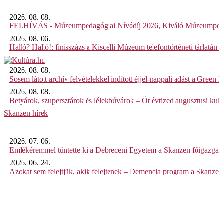
2026. 08. 08.
FELHÍVÁS - Múzeumpedagógiai Nívódíj 2026, Kiváló Múzeumpe
2026. 08. 06.
Halló? Halló!: finisszázs a Kiscelli Múzeum telefontörténeti tárlatán
2026. 08. 08.
Sosem látott archív felvételekkel indított éjjel-nappali adást a Gree
2026. 08. 08.
Betyárok, szupersztárok és lélekbúvárok – Öt évtized augusztusi kul
Skanzen hírek
2026. 07. 06.
Emlékéremmel tüntette ki a Debreceni Egyetem a Skanzen főigazgat
2026. 06. 24.
Azokat sem felejtjük, akik felejtenek – Demencia program a Skanz