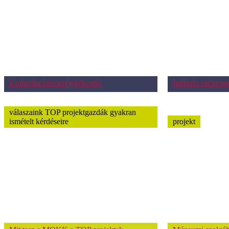
Kulturális közösségfejlesztés
Inkluzív múzeum
válaszaink TOP projektgazdák gyakran
ismételt kérdéseire
projekt