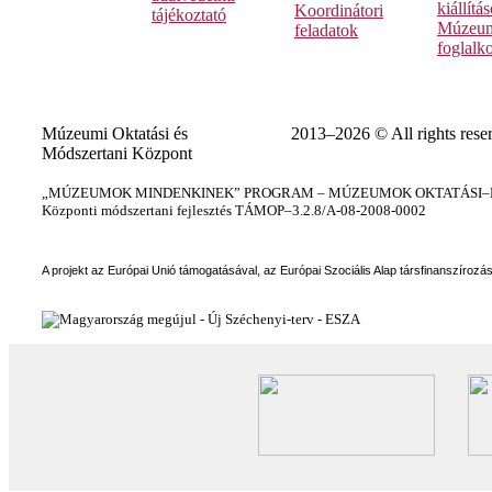
kiállítá
Koordinátori
tájékoztató
Múzeum
feladatok
foglalk
Múzeumi Oktatási és
2013–2026 © All rights rese
Módszertani Központ
„MÚZEUMOK MINDENKINEK” PROGRAM – MÚZEUMOK OKTATÁSI–KÉ
Központi módszertani fejlesztés TÁMOP–3.2.8/A-08-2008-0002
A projekt az Európai Unió támogatásával, az Európai Szociális Alap társfinanszírozá