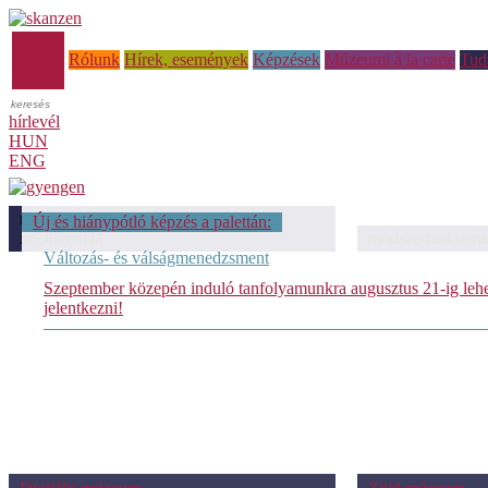
Főoldal
Rólunk
Hírek, események
Képzések
Múzeumi à la carte
Tud
hírlevél
HUN
ENG
módszertani témáink: Mesterséges
Új és hiánypótló képzés a palettán:
intelligencia
módszertani témá
Változás- és válságmenedzsment
Szeptember közepén induló tanfolyamunkra augusztus 21-ig leh
jelentkezni!