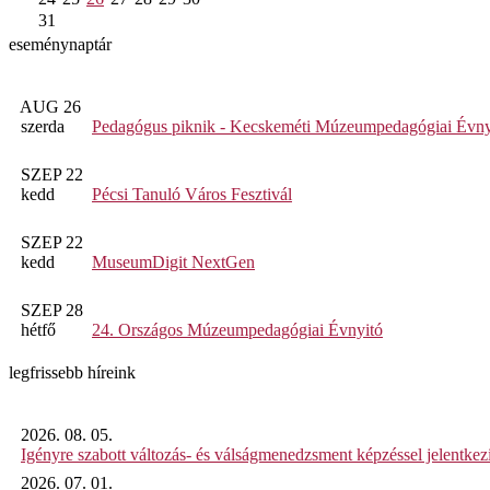
31
eseménynaptár
AUG 26
szerda
Pedagógus piknik - Kecskeméti Múzeumpedagógiai Évny
SZEP 22
kedd
Pécsi Tanuló Város Fesztivál
SZEP 22
kedd
MuseumDigit NextGen
SZEP 28
hétfő
24. Országos Múzeumpedagógiai Évnyitó
legfrissebb híreink
2026. 08. 05.
Igényre szabott változás- és válságmenedzsment képzéssel jelent
2026. 07. 01.