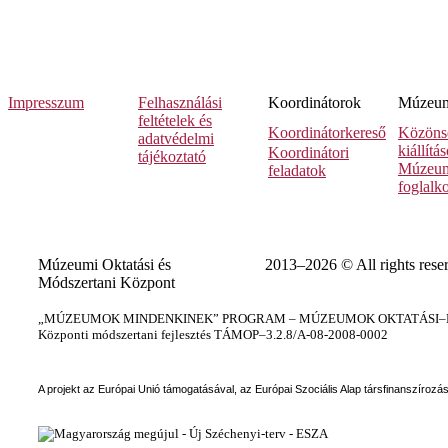
Impresszum
Felhasználási
Koordinátorok
Múzeumi
feltételek és
Koordinátorkereső
Közöns
adatvédelmi
kiállítá
Koordinátori
tájékoztató
Múzeum
feladatok
foglalk
Múzeumi Oktatási és
2013–2026 © All rights rese
Módszertani Központ
„MÚZEUMOK MINDENKINEK” PROGRAM – MÚZEUMOK OKTATÁSI–KÉ
Központi módszertani fejlesztés TÁMOP–3.2.8/A-08-2008-0002
A projekt az Európai Unió támogatásával, az Európai Szociális Alap társfinanszírozá