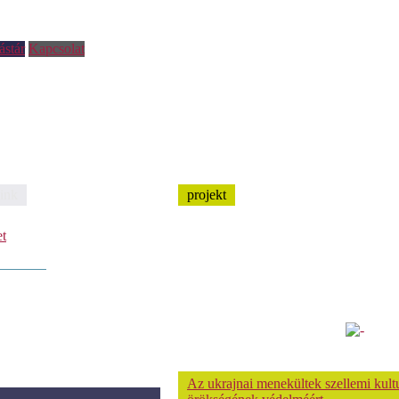
ástár
Kapcsolat
ink
projekt
et
Az ukrajnai menekültek szellemi kultu