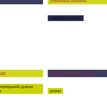
örökségének védelméért
módszertani témáink
zeum
Kulturális közösségfejlesztés
projektgazdák gyakran
e
projekt