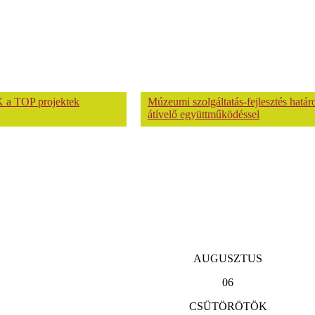
 a TOP projektek
Múzeumi szolgáltatás-fejlesztés hatá
átívelő együttműködéssel
AUGUSZTUS
06
CSÜTÖRÖTÖK