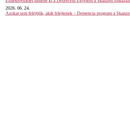
Emlékéremmel tüntette ki a Debreceni Egyetem a Skanzen főigazgat
2026. 06. 24.
Azokat sem felejtjük, akik felejtenek – Demencia program a Skanz