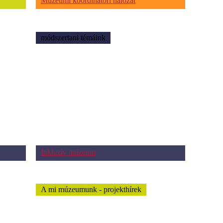
Múzeumi koordinátori hálózat
módszertani témáink
Inkluzív múzeum
A mi múzeumunk - projekthírek