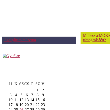
Mit tesz a MOKK
Szolgáltató múzeum
támogatásáért?
H
K
SZ
CS
P
SZ
V
1
2
3
4
5
6
7
8
9
10
11
12
13
14
15
16
17
18
19
20
21
22
23
24
25
26
27
28
29
30