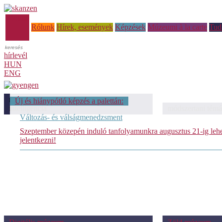
Főoldal
Rólunk
Hírek, események
Képzések
Múzeumi à la carte
Tud
hírlevél
HUN
ENG
módszertani témáink: Mesterséges
Új és hiánypótló képzés a palettán:
intelligencia
módszertani témá
Változás- és válságmenedzsment
Szeptember közepén induló tanfolyamunkra augusztus 21-ig leh
jelentkezni!