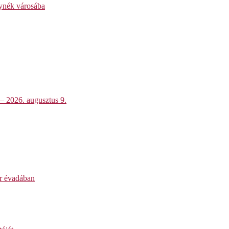
lynék városába
 – 2026. augusztus 9.
ar évadában