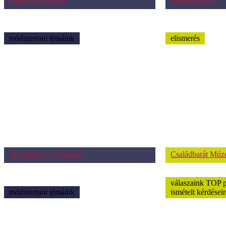
Digitális múzeum
Zöld múzeum
módszertani témáink
elismerés
Múzeumi ismeretátadás
Családbarát Mú
válaszaink TOP 
módszertani témáink
ismételt kérdéseir