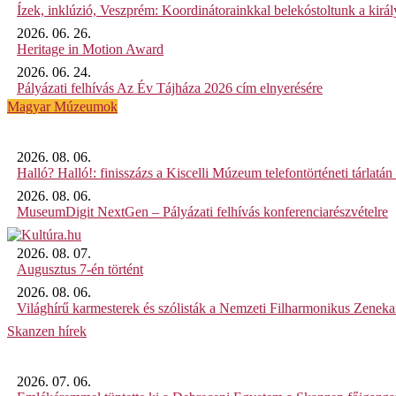
Ízek, inklúzió, Veszprém: Koordinátorainkkal belekóstoltunk a kirá
2026. 06. 26.
Heritage in Motion Award
2026. 06. 24.
Pályázati felhívás Az Év Tájháza 2026 cím elnyerésére
Magyar Múzeumok
2026. 08. 06.
Halló? Halló!: finisszázs a Kiscelli Múzeum telefontörténeti tárlatán
2026. 08. 06.
MuseumDigit NextGen – Pályázati felhívás konferenciarészvételre
2026. 08. 07.
Augusztus 7-én történt
2026. 08. 06.
Világhírű karmesterek és szólisták a Nemzeti Filharmonikus Zenek
Skanzen hírek
2026. 07. 06.