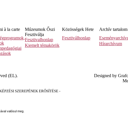
 à la carte
Múzeumok Őszi
Közösségek Hete
Archív tartalom
Fesztiválja
égprogramok,
Fesztiválhonlap
Eseményarchí
Fesztivalhonlap
sok
Hírarchívum
Kiemelt témakörök
pedagógiai
ozások
rved (EL).
Designed by Graf
Me
PZÉSI SZEREPÉNEK ERŐSÍTÉSE -
sával valósul meg.