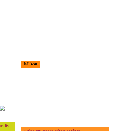
hálózat
rális