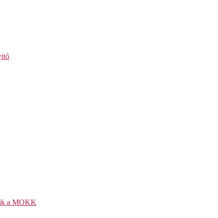
itó
kezik a MOKK