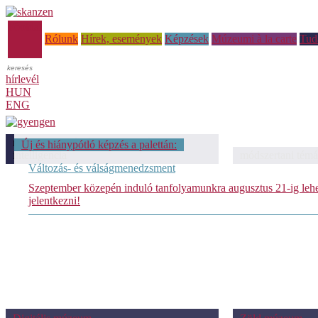
Főoldal
Rólunk
Hírek, események
Képzések
Múzeumi à la carte
Tud
hírlevél
HUN
ENG
módszertani témáink: Mesterséges
Új és hiánypótló képzés a palettán:
intelligencia
módszertani témá
Változás- és válságmenedzsment
Szeptember közepén induló tanfolyamunkra augusztus 21-ig leh
jelentkezni!