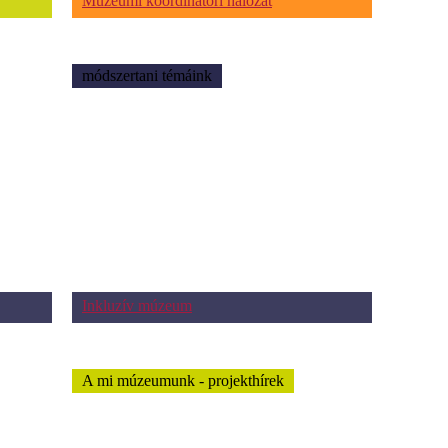
Múzeumi koordinátori hálózat
módszertani témáink
Inkluzív múzeum
A mi múzeumunk - projekthírek