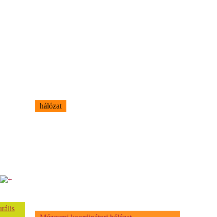
hálózat
rális