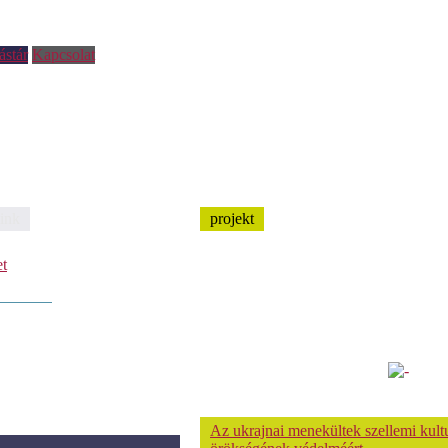
ástár
Kapcsolat
ink
projekt
et
Az ukrajnai menekültek szellemi kultu