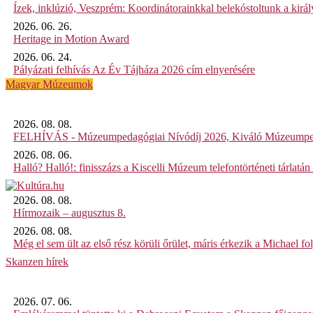
Ízek, inklúzió, Veszprém: Koordinátorainkkal belekóstoltunk a kirá
2026. 06. 26.
Heritage in Motion Award
2026. 06. 24.
Pályázati felhívás Az Év Tájháza 2026 cím elnyerésére
Magyar Múzeumok
2026. 08. 08.
FELHÍVÁS - Múzeumpedagógiai Nívódíj 2026, Kiváló Múzeumpe
2026. 08. 06.
Halló? Halló!: finisszázs a Kiscelli Múzeum telefontörténeti tárlatán
2026. 08. 08.
Hírmozaik – augusztus 8.
2026. 08. 08.
Még el sem ült az első rész körüli őrület, máris érkezik a Michael fo
Skanzen hírek
2026. 07. 06.