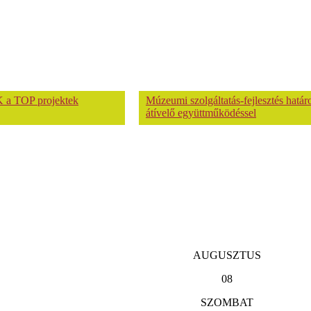
 a TOP projektek
Múzeumi szolgáltatás-fejlesztés hatá
átívelő együttműködéssel
AUGUSZTUS
08
SZOMBAT