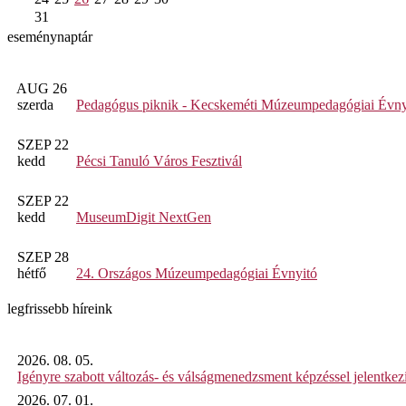
31
eseménynaptár
AUG 26
szerda
Pedagógus piknik - Kecskeméti Múzeumpedagógiai Évny
SZEP 22
kedd
Pécsi Tanuló Város Fesztivál
SZEP 22
kedd
MuseumDigit NextGen
SZEP 28
hétfő
24. Országos Múzeumpedagógiai Évnyitó
legfrissebb híreink
2026. 08. 05.
Igényre szabott változás- és válságmenedzsment képzéssel jelent
2026. 07. 01.