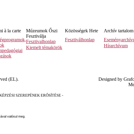
 à la carte
Múzeumok Őszi
Közösségek Hete
Archív tartalom
Fesztiválja
égprogramok,
Fesztiválhonlap
Eseményarchí
Fesztivalhonlap
sok
Hírarchívum
Kiemelt témakörök
pedagógiai
ozások
rved (EL).
Designed by Graf
Me
PZÉSI SZEREPÉNEK ERŐSÍTÉSE -
sával valósul meg.