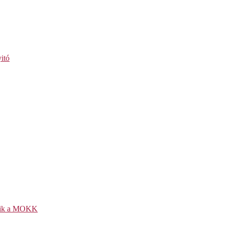
itó
kezik a MOKK