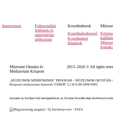
Impresszum
Felhasználási
Koordinátorok
Múzeumi
feltételek és
Koordinátorkereső
Közöns
adatvédelmi
kiállítá
Koordinátori
tájékoztató
Múzeum
feladatok
foglalk
Múzeumi Oktatási és
2013–2026 © All rights rese
Módszertani Központ
„MÚZEUMOK MINDENKINEK” PROGRAM – MÚZEUMOK OKTATÁSI–KÉ
Központi módszertani fejlesztés TÁMOP–3.2.8/A-08-2008-0002
A projekt az Európai Unió támogatásával, az Európai Szociális Alap társfinanszírozá