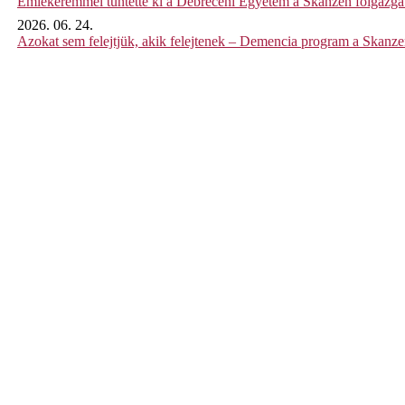
Emlékéremmel tüntette ki a Debreceni Egyetem a Skanzen főigazgat
2026. 06. 24.
Azokat sem felejtjük, akik felejtenek – Demencia program a Skanz