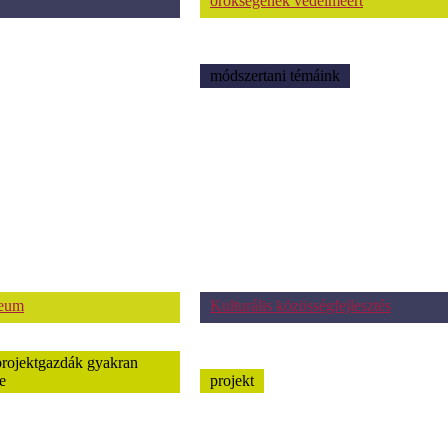
örökségének védelméért
módszertani témáink
zeum
Kulturális közösségfejlesztés
projektgazdák gyakran
e
projekt