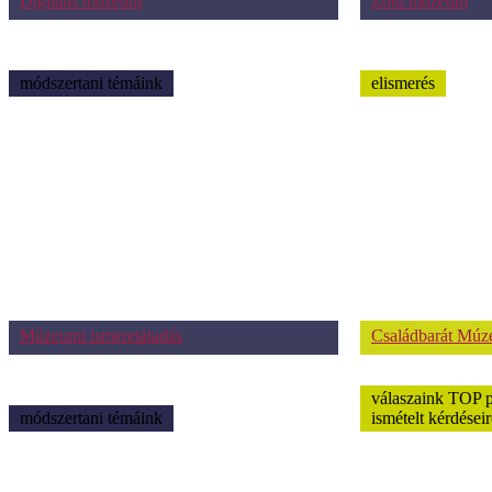
Digitális múzeum
Zöld múzeum
módszertani témáink
elismerés
Múzeumi ismeretátadás
Családbarát Mú
válaszaink TOP 
módszertani témáink
ismételt kérdéseir