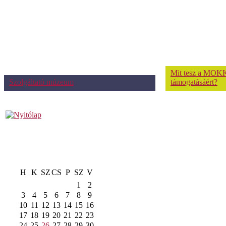
Mit tesz a MOKK
Szolgáltató múzeum
támogatásáért?
H
K
SZ
CS
P
SZ
V
1
2
3
4
5
6
7
8
9
10
11
12
13
14
15
16
17
18
19
20
21
22
23
24
25
26
27
28
29
30