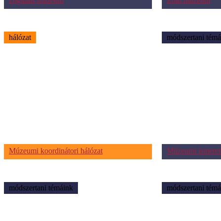
Digitális múzeum
Zöld múzeum
hálózat
módszertani témá
Múzeumi koordinátori hálózat
Múzeumi ismeret
módszertani témáink
módszertani témá