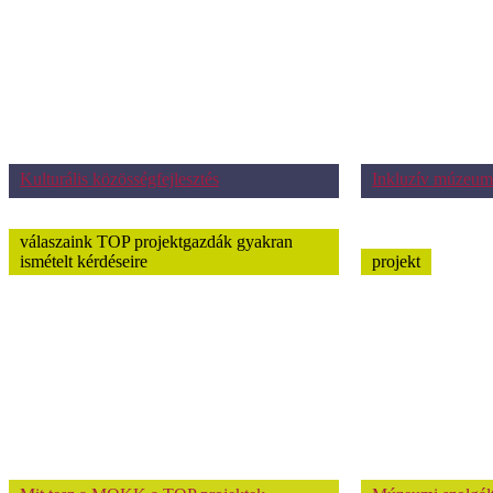
Kulturális közösségfejlesztés
Inkluzív múzeum
válaszaink TOP projektgazdák gyakran
ismételt kérdéseire
projekt