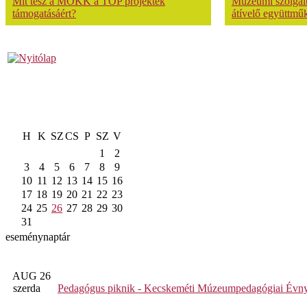
Mit tesz a MOKK a TOP projektek
Múzeumi szolgálta
támogatásáért?
átívelő együttmű
H
K
SZ
CS
P
SZ
V
1
2
3
4
5
6
7
8
9
10
11
12
13
14
15
16
17
18
19
20
21
22
23
24
25
26
27
28
29
30
31
eseménynaptár
AUG 26
szerda
Pedagógus piknik - Kecskeméti Múzeumpedagógiai Évny