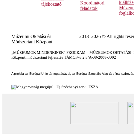
kiállítá
Koordinátori
tájékoztató
Múzeum
feladatok
foglalk
Múzeumi Oktatási és
2013–2026 © All rights rese
Módszertani Központ
„MÚZEUMOK MINDENKINEK” PROGRAM – MÚZEUMOK OKTATÁSI–KÉ
Központi módszertani fejlesztés TÁMOP–3.2.8/A-08-2008-0002
A projekt az Európai Unió támogatásával, az Európai Szociális Alap társfinanszírozá