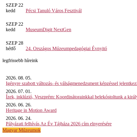
SZEP 22
kedd
Pécsi Tanuló Város Fesztivál
SZEP 22
kedd
MuseumDigit NextGen
SZEP 28
hétfő
24. Országos Múzeumpedagógiai Évnyitó
legfrissebb híreink
2026. 08. 05.
Igényre szabott változás- és válságmenedzsment képzéssel jelent
2026. 07. 01.
Ízek, inklúzió, Veszprém: Koordinátorainkkal belekóstoltunk a kirá
2026. 06. 26.
Heritage in Motion Award
2026. 06. 24.
Pályázati felhívás Az Év Tájháza 2026 cím elnyerésére
Magyar Múzeumok