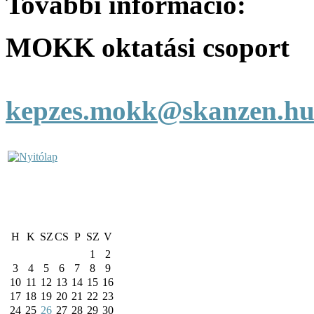
További információ:
MOKK oktatási csoport
kepzes.mokk@skanzen.h
H
K
SZ
CS
P
SZ
V
1
2
3
4
5
6
7
8
9
10
11
12
13
14
15
16
17
18
19
20
21
22
23
24
25
26
27
28
29
30