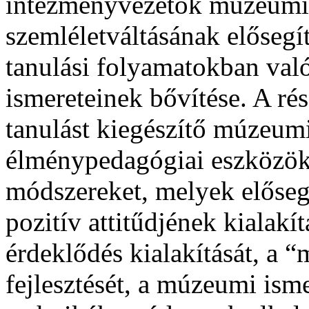
intézményvezetők múzeumi 
szemléletváltásának elősegí
tanulási folyamatokban va
ismereteinek bővítése. A ré
tanulást kiegészítő múzeum
élménypedagógiai eszközök
módszereket, melyek elősegí
pozitív attitűdjének kialakí
érdeklődés kialakítását, a 
fejlesztését, a múzeumi isme