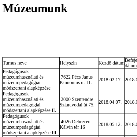
Befej
Turnus neve
Helyszín
Kezdő dátum
dátum
Pedagógusok
múzeumhasználati és
7622 Pécs Janus
2018.02.17.
2018.
múzeumpedagógiai
Pannonius u. 11.
módszertani alapképzése
Pedagógusok
múzeumhasználati és
2000 Szentendre
2018.04.07.
2018.
múzeumpedagógiai
Sztaravodai út 75.
módszertani alapképzése II.
Pedagógusok
múzeumhasználati és
4026 Debrecen
2018.05.12.
2018.
múzeumpedagógiai
Kálvin tér 16
módszertani alapképzése III.