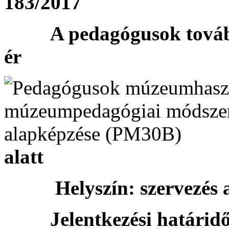
183/2017
A pedagógusok továbbké
ér
alatt
Helyszín: szervezés a
Jelentkezési határidő