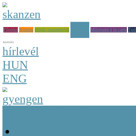
Képzések
Főoldal
Rólunk
Hírek, események
Múzeumi à la carte
Tud
hírlevél
HUN
ENG
Képzési tematikák
Kulturális szakemberekn