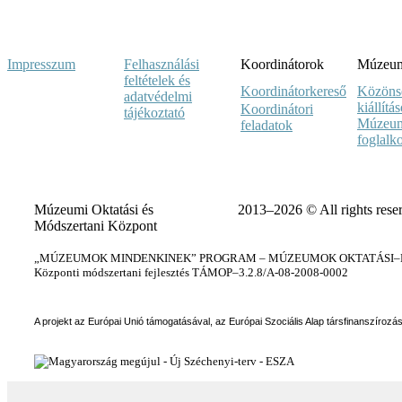
Impresszum
Felhasználási
Koordinátorok
Múzeumi
feltételek és
Koordinátorkereső
Közöns
adatvédelmi
kiállítá
Koordinátori
tájékoztató
Múzeum
feladatok
foglalk
Múzeumi Oktatási és
2013–2026 © All rights rese
Módszertani Központ
„MÚZEUMOK MINDENKINEK” PROGRAM – MÚZEUMOK OKTATÁSI–KÉ
Központi módszertani fejlesztés TÁMOP–3.2.8/A-08-2008-0002
A projekt az Európai Unió támogatásával, az Európai Szociális Alap társfinanszírozá