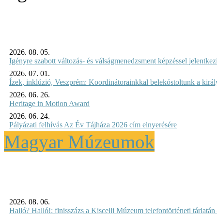
2026. 08. 05.
Igényre szabott változás- és válságmenedzsment képzéssel jelent
2026. 07. 01.
Ízek, inklúzió, Veszprém: Koordinátorainkkal belekóstoltunk a kirá
2026. 06. 26.
Heritage in Motion Award
2026. 06. 24.
Pályázati felhívás Az Év Tájháza 2026 cím elnyerésére
Magyar Múzeumok
2026. 08. 06.
Halló? Halló!: finisszázs a Kiscelli Múzeum telefontörténeti tárlatán