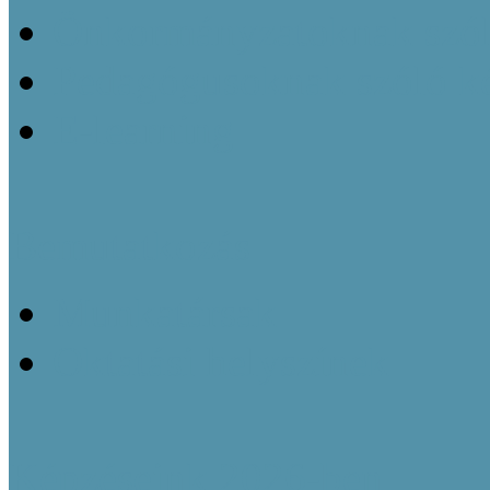
Önkormányzatoknak szól
Pedagógusoknak szóló k
E-learning
Bemutatkozás
Munkatársak
Oktatási helyszínek
Képzéseink 2026-ben