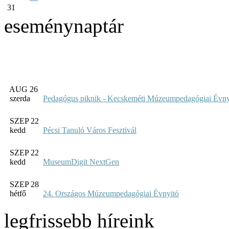
31
eseménynaptár
AUG 26
szerda
Pedagógus piknik - Kecskeméti Múzeumpedagógiai Évny
SZEP 22
kedd
Pécsi Tanuló Város Fesztivál
SZEP 22
kedd
MuseumDigit NextGen
SZEP 28
hétfő
24. Országos Múzeumpedagógiai Évnyitó
legfrissebb híreink