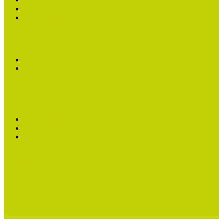
Koordinátorok a térképen
Koordinátori beszámolók
Kultúrbónusz
Röviden a KultúrBónusz kísérleti programról
A részt vevő múzeumok programkínálata
Kutatás-módszertan
Mintaprojektek
Mintaprojektek bemutatása
Mintaprojektekről írták, mondták
Mintaprojektekkel kapcsolatos kiadványok
Munkatársak
Kiadványok
Sajtószoba
Sajtóvisszhang
Karrier (megpályázható állások)