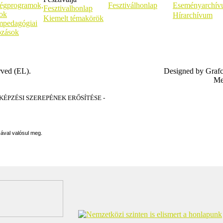
égprogramok,
Fesztiválhonlap
Eseményarchí
Fesztivalhonlap
sok
Hírarchívum
Kiemelt témakörök
pedagógiai
ozások
rved (EL).
Designed by Graf
Me
PZÉSI SZEREPÉNEK ERŐSÍTÉSE -
sával valósul meg.