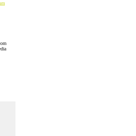
vum
com
dia