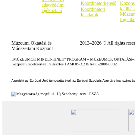
Koordinátorkereső
Közöns
adatvédelmi
kiállítá
Koordinátori
tájékoztató
Múzeum
feladatok
foglalk
Múzeumi Oktatási és
2013–2026 © All rights rese
Módszertani Központ
„MÚZEUMOK MINDENKINEK” PROGRAM – MÚZEUMOK OKTATÁSI–KÉ
Központi módszertani fejlesztés TÁMOP–3.2.8/A-08-2008-0002
A projekt az Európai Unió támogatásával, az Európai Szociális Alap társfinanszírozá