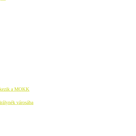
entkezik a MOKK
királynék városába