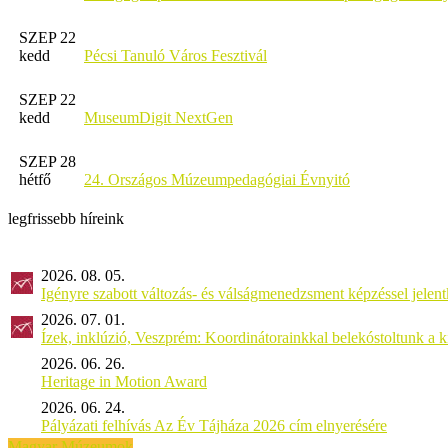
SZEP 22
kedd
Pécsi Tanuló Város Fesztivál
SZEP 22
kedd
MuseumDigit NextGen
SZEP 28
hétfő
24. Országos Múzeumpedagógiai Évnyitó
legfrissebb híreink
2026. 08. 05.
Igényre szabott változás- és válságmenedzsment képzéssel jel
2026. 07. 01.
Ízek, inklúzió, Veszprém: Koordinátorainkkal belekóstoltunk a 
2026. 06. 26.
Heritage in Motion Award
2026. 06. 24.
Pályázati felhívás Az Év Tájháza 2026 cím elnyerésére
Magyar Múzeumok