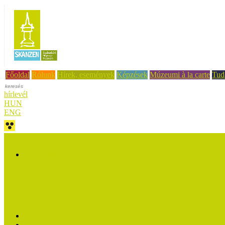
Főoldal
Rólunk
Hírek, események
Képzések
Múzeumi à la carte
Tud
hírlevél
HUN
ENG
A projektről
A projektről röviden
Hírek
Képzések
Koordinátori hálózat
Bemutatkozás
Múzeumi Koordinátori Hálózat