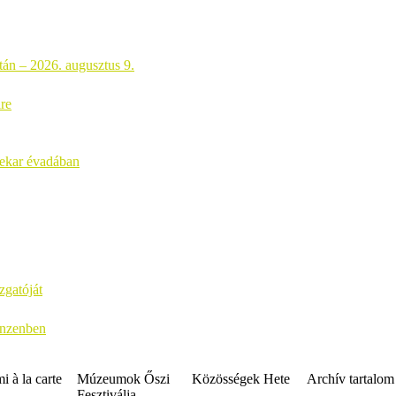
atán – 2026. augusztus 9.
re
nekar évadában
zgatóját
anzenben
 à la carte
Múzeumok Őszi
Közösségek Hete
Archív tartalom
Fesztiválja