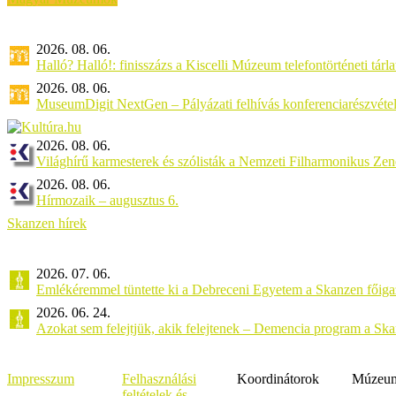
2026. 08. 06.
Halló? Halló!: finisszázs a Kiscelli Múzeum telefontörténeti tárl
2026. 08. 06.
MuseumDigit NextGen – Pályázati felhívás konferenciarészvétel
2026. 08. 06.
Világhírű karmesterek és szólisták a Nemzeti Filharmonikus Ze
2026. 08. 06.
Hírmozaik – augusztus 6.
Skanzen hírek
2026. 07. 06.
Emlékéremmel tüntette ki a Debreceni Egyetem a Skanzen főiga
2026. 06. 24.
Azokat sem felejtjük, akik felejtenek – Demencia program a Sk
Impresszum
Felhasználási
Koordinátorok
Múzeumi
feltételek és