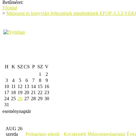
Betűméret:
Főoldal
>
Múzeumi és könyvtári fejlesztések mindenkinek EFOP-3.3.3-VE
H
K
SZ
CS
P
SZ
V
1
2
3
4
5
6
7
8
9
10
11
12
13
14
15
16
17
18
19
20
21
22
23
24
25
26
27
28
29
30
31
eseménynaptár
AUG 26
szerda
Pedagógus piknik - Kecskeméti Múzeumpedagógiai Évny