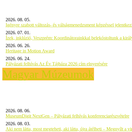
2026. 08. 05.
Igényre szabott változás- és válságmenedzsment képzéssel jelent
2026. 07. 01.
Ízek, inklúzió, Veszprém: Koordinátorainkkal belekóstoltunk a kirá
2026. 06. 26.
Heritage in Motion Award
2026. 06. 24.
Pályázati felhívás Az Év Tájháza 2026 cím elnyerésére
Magyar Múzeumok
2026. 08. 06.
MuseumDigit NextGen – Pályázati felhívás konferenciarészvételre
2026. 08. 03.
Aki nem látta, most megteheti, aki látta, újra átélheti – Megnyílt a virt