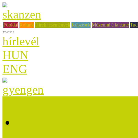
Főoldal
Rólunk
Hírek, események
Képzések
Múzeumi à la carte
Tud
hírlevél
HUN
ENG
A projektről
A projektről röviden