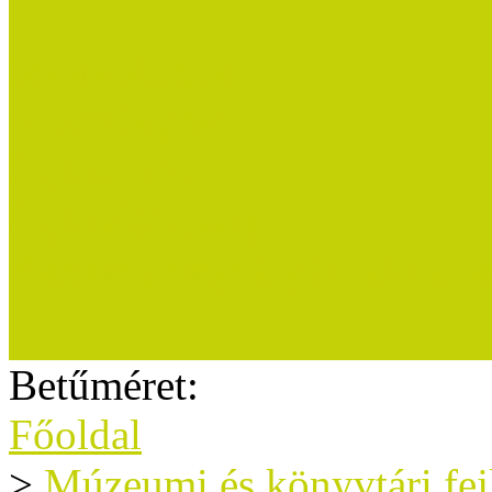
Munkatársak
Kiadványok
Sajtószoba
Sajtóvisszhang
Karrier (megpályázható áll
Betűméret:
Főoldal
>
Múzeumi és könyvtári fe