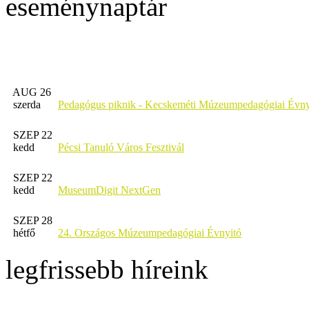
eseménynaptár
AUG 26
szerda
Pedagógus piknik - Kecskeméti Múzeumpedagógiai Évny
SZEP 22
kedd
Pécsi Tanuló Város Fesztivál
SZEP 22
kedd
MuseumDigit NextGen
SZEP 28
hétfő
24. Országos Múzeumpedagógiai Évnyitó
legfrissebb híreink