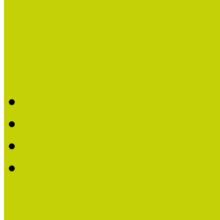
Hírek
Képzések
Koordinátori hálózat
Bemutatkozás
Múzeumi Koordinátori H
Koordinátorok a térképe
Koordinátori beszámoló
Kultúrbónusz