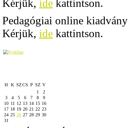
Kérjük,
ide
kattintson.
Pedagógiai online kiadvány
Kérjük,
ide
kattintson.
H
K
SZ
CS
P
SZ
V
1
2
3
4
5
6
7
8
9
10
11
12
13
14
15
16
17
18
19
20
21
22
23
24
25
26
27
28
29
30
31