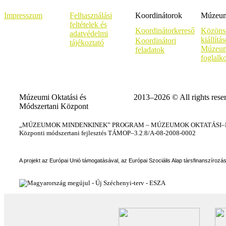
Impresszum
Felhasználási
Koordinátorok
Múzeumi
feltételek és
Koordinátorkereső
Közöns
adatvédelmi
kiállítá
Koordinátori
tájékoztató
Múzeum
feladatok
foglalk
Múzeumi Oktatási és
2013–2026 © All rights rese
Módszertani Központ
„MÚZEUMOK MINDENKINEK” PROGRAM – MÚZEUMOK OKTATÁSI–KÉ
Központi módszertani fejlesztés TÁMOP–3.2.8/A-08-2008-0002
A projekt az Európai Unió támogatásával, az Európai Szociális Alap társfinanszírozá