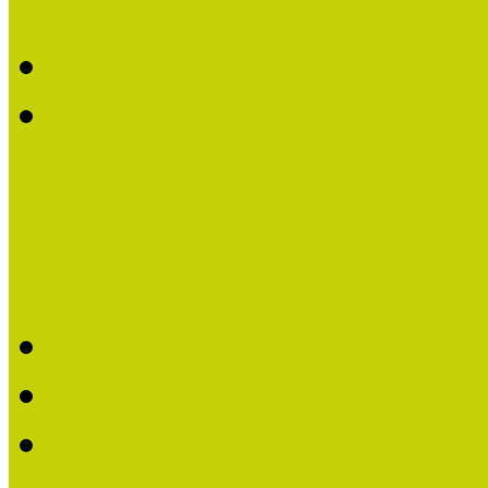
Röviden a KultúrBónusz k
A részt vevő múzeumok 
Kutatás-módszertan
Mintaprojektek
Mintaprojektek bemutatá
Mintaprojektekről írták,
Mintaprojektekkel kapcs