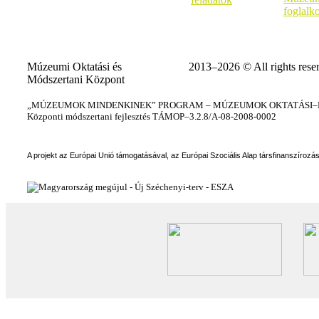
foglalk
Múzeumi Oktatási és
2013–2026 © All rights rese
Módszertani Központ
„MÚZEUMOK MINDENKINEK” PROGRAM – MÚZEUMOK OKTATÁSI–KÉ
Központi módszertani fejlesztés TÁMOP–3.2.8/A-08-2008-0002
A projekt az Európai Unió támogatásával, az Európai Szociális Alap társfinanszírozá