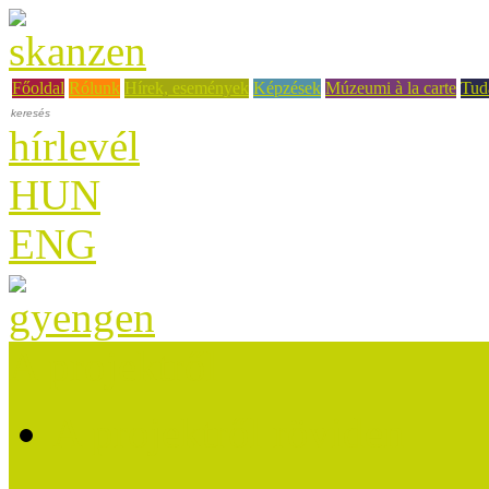
Főoldal
Rólunk
Hírek, események
Képzések
Múzeumi à la carte
Tud
hírlevél
HUN
ENG
A projektről
A projektről röviden