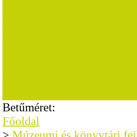
Munkatársak
Kiadványok
Sajtószoba
Sajtóvisszhang
Karrier (megpályázható áll
Betűméret:
Főoldal
>
Múzeumi és könyvtári fe