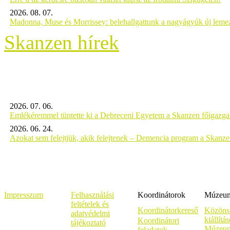
2026. 08. 07.
Madonna, Muse és Morrissey: belehallgattunk a nagyágyúk új leme
Skanzen hírek
2026. 07. 06.
Emlékéremmel tüntette ki a Debreceni Egyetem a Skanzen főigazgat
2026. 06. 24.
Azokat sem felejtjük, akik felejtenek – Demencia program a Skanz
Impresszum
Felhasználási
Koordinátorok
Múzeumi
feltételek és
Koordinátorkereső
Közöns
adatvédelmi
kiállítá
Koordinátori
tájékoztató
Múzeum
feladatok