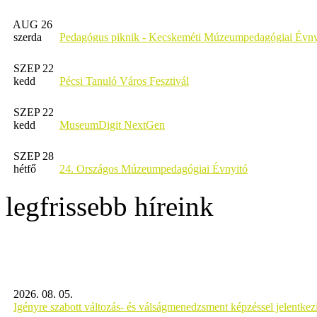
AUG 26
szerda
Pedagógus piknik - Kecskeméti Múzeumpedagógiai Évny
SZEP 22
kedd
Pécsi Tanuló Város Fesztivál
SZEP 22
kedd
MuseumDigit NextGen
SZEP 28
hétfő
24. Országos Múzeumpedagógiai Évnyitó
legfrissebb híreink
2026. 08. 05.
Igényre szabott változás- és válságmenedzsment képzéssel jelent