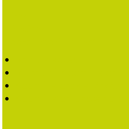
Hírek
Képzések
Koordinátori hálózat
Bemutatkozás
Múzeumi Koordinátori H
Koordinátorok a térképe
Koordinátori beszámoló
Kultúrbónusz