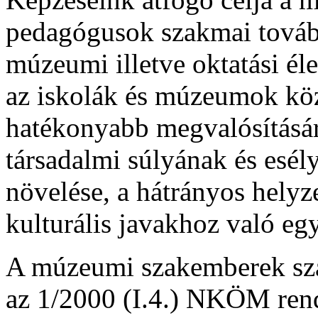
pedagógusok szakmai tovább
múzeumi illetve oktatási él
az iskolák és múzeumok kö
hatékonyabb megvalósításár
társadalmi súlyának és esé
növelése, a hátrányos helyze
kulturális javakhoz való eg
A múzeumi szakemberek szá
az 1/2000 (I.4.) NKÖM rende