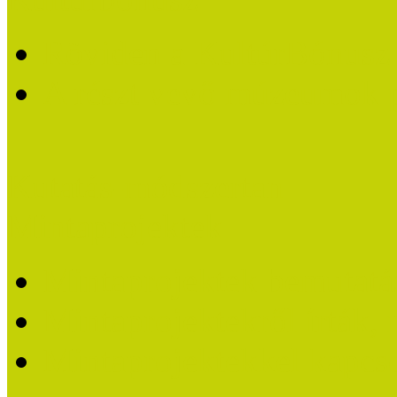
Röviden a KultúrBónusz k
A részt vevő múzeumok 
Kutatás-módszertan
Mintaprojektek
Mintaprojektek bemutatá
Mintaprojektekről írták,
Mintaprojektekkel kapcs