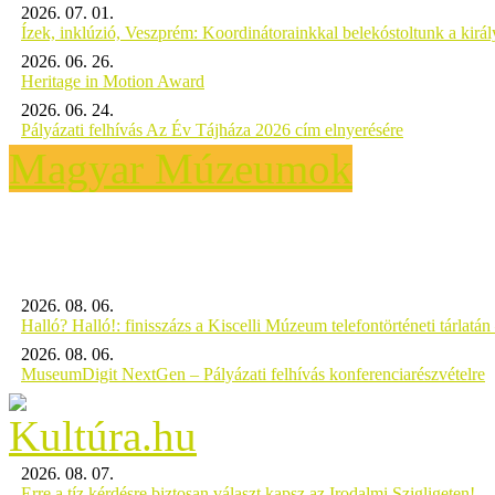
2026. 07. 01.
Ízek, inklúzió, Veszprém: Koordinátorainkkal belekóstoltunk a kirá
2026. 06. 26.
Heritage in Motion Award
2026. 06. 24.
Pályázati felhívás Az Év Tájháza 2026 cím elnyerésére
Magyar Múzeumok
2026. 08. 06.
Halló? Halló!: finisszázs a Kiscelli Múzeum telefontörténeti tárlatán
2026. 08. 06.
MuseumDigit NextGen – Pályázati felhívás konferenciarészvételre
2026. 08. 07.
Erre a tíz kérdésre biztosan választ kapsz az Irodalmi Szigligeten!