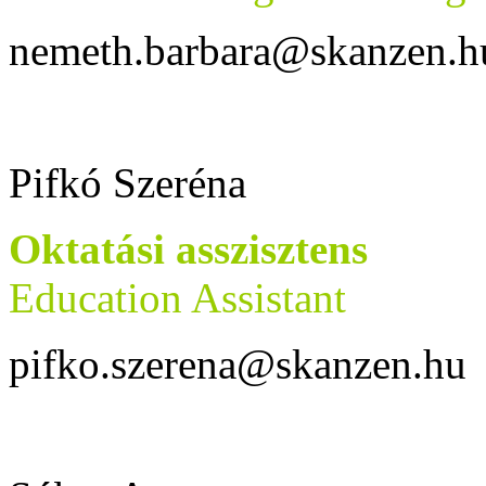
nemeth.barbara@skanzen.h
Pifkó Szeréna
Oktatási asszisztens
Education Assistant
pifko.szerena@skanzen.hu