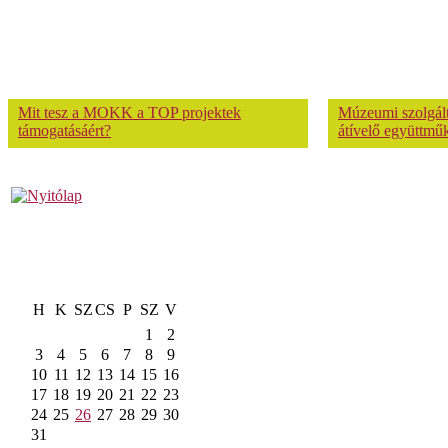
Mit tesz a MOKK a TOP projektek
Múzeumi szolgálta
támogatásáért?
átívelő együttmű
H
K
SZ
CS
P
SZ
V
1
2
3
4
5
6
7
8
9
10
11
12
13
14
15
16
17
18
19
20
21
22
23
24
25
26
27
28
29
30
31