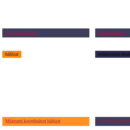
Digitális múzeum
Zöld múzeum
hálózat
módszertani témá
Múzeumi koordinátori hálózat
Múzeumi ismeret