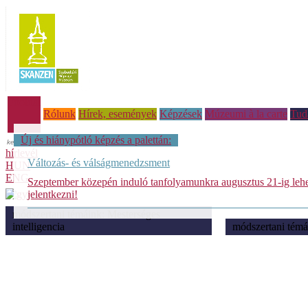
Főoldal
Rólunk
Hírek, események
Képzések
Múzeumi à la carte
Tud
Új és hiánypótló képzés a palettán:
hírlevél
Változás- és válságmenedzsment
HUN
ENG
Szeptember közepén induló tanfolyamunkra augusztus 21-ig leh
jelentkezni!
módszertani témáink: Mesterséges
intelligencia
módszertani témá