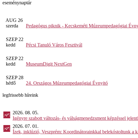
eseménynaptár
AUG 26
szerda
Pedagógus piknik - Kecskeméti Múzeumpedagógiai Évny
SZEP 22
kedd
Pécsi Tanuló Város Fesztivál
SZEP 22
kedd
MuseumDigit NextGen
SZEP 28
hétfő
24. Országos Múzeumpedagógiai Évnyitó
legfrissebb híreink
2026. 08. 05.
Igényre szabott változás- és válságmenedzsment képzéssel jel
2026. 07. 01.
Ízek, inklúzió, Veszprém: Koordinátorainkkal belekóstoltunk a 