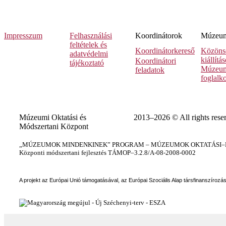
Impresszum
Felhasználási
Koordinátorok
Múzeumi
feltételek és
Koordinátorkereső
Közöns
adatvédelmi
kiállítá
Koordinátori
tájékoztató
Múzeum
feladatok
foglalk
Múzeumi Oktatási és
2013–2026 © All rights rese
Módszertani Központ
„MÚZEUMOK MINDENKINEK” PROGRAM – MÚZEUMOK OKTATÁSI–KÉ
Központi módszertani fejlesztés TÁMOP–3.2.8/A-08-2008-0002
A projekt az Európai Unió támogatásával, az Európai Szociális Alap társfinanszírozá