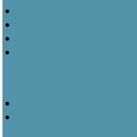
Kulturális szakemberekn
Önkormányzatoknak szól
Pedagógusoknak szóló k
E-learning
Bemutatkozás
Munkatársak
Oktatási helyszínek