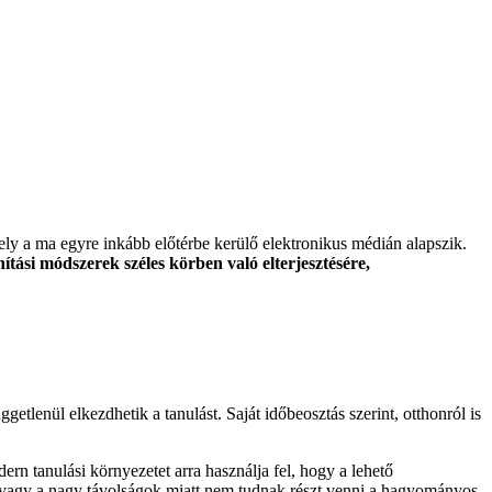
mely a ma egyre inkább előtérbe kerülő elektronikus médián alapszik.
ítási módszerek széles körben való elterjesztésére,
ggetlenül elkezdhetik a tanulást. Saját időbeosztás szerint, otthonról is
ern tanulási környezetet arra használja fel, hogy a lehető
n vagy a nagy távolságok miatt nem tudnak részt venni a hagyományos