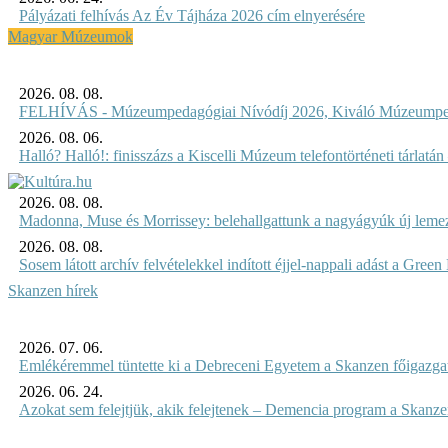
Pályázati felhívás Az Év Tájháza 2026 cím elnyerésére
Magyar Múzeumok
2026. 08. 08.
FELHÍVÁS - Múzeumpedagógiai Nívódíj 2026, Kiváló Múzeumpe
2026. 08. 06.
Halló? Halló!: finisszázs a Kiscelli Múzeum telefontörténeti tárlatán
2026. 08. 08.
Madonna, Muse és Morrissey: belehallgattunk a nagyágyúk új leme
2026. 08. 08.
Sosem látott archív felvételekkel indított éjjel-nappali adást a Gree
Skanzen hírek
2026. 07. 06.
Emlékéremmel tüntette ki a Debreceni Egyetem a Skanzen főigazgat
2026. 06. 24.
Azokat sem felejtjük, akik felejtenek – Demencia program a Skanz