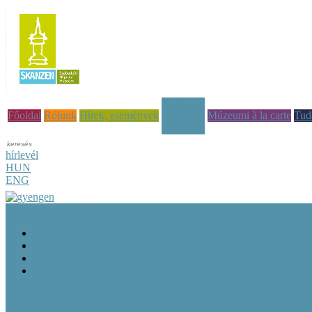
Képzések
Főoldal
Rólunk
Hírek, események
Múzeumi à la carte
Tud
hírlevél
HUN
ENG
Képzési tematikák
Kulturális szakembereknek szóló képzések
Önkormányzatoknak szóló képzések
Pedagógusoknak szóló képzések
E-learning
Bemutatkozás