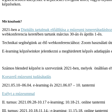
képzéseken.
Mit kínálunk?
2021-ben a
Digitális tartalmak előállítása a múzeumi ismeretátadáshoz
webkonferencia keretében tartunk március 30-án és április 1-én.
Technikai segítségünk az élő webkonferenciához: Zoom használati ú
E-learning képzéseinkre jelentkezni a meghirdetett képzés adatlapján e
Számos blended képzést is szervezünk 2021-ben, melyek önállóan elvég
Korszerű múzeumi tudásátadás
2021.05.10–06.04. e-learning és 2021.06.07 – 10. tantermi
Esélyt a múzeummal
II. turnus: 2021.09.28-10.17 e-learning; 10.18-21. online tantermi
III. turnus: 2021.10.18-11.14.; e-learning; 11.15-18. online tantermi