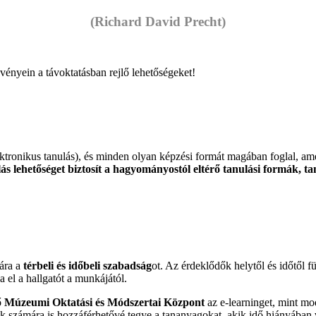
(Richard David Precht)
svényein a távoktatásban rejlő lehetőségeket!
lektronikus tanulás), és minden olyan képzési formát magában foglal, a
ás lehetőséget biztosít a hagyományostól eltérő tanulási formák, tan
mára a
térbeli és időbeli szabadság
ot. Az érdeklődők helytől és időtől fü
 el a hallgatót a munkájától.
ő
Múzeumi Oktatási és Módszertai Központ
az e-learninget, mint mod
nok számára is hozzáférhetővé tegye a tananyagokat, akik idő hiányába