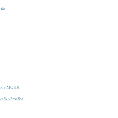
itó
kezik a MOKK
lynék városába