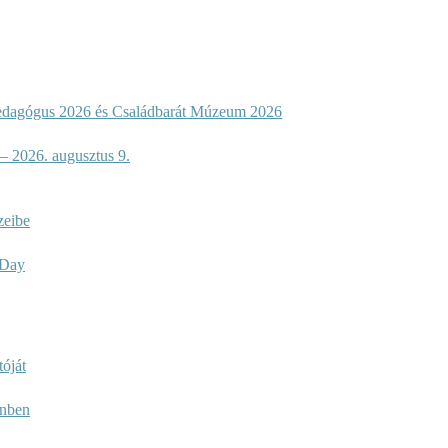
dagógus 2026 és Családbarát Múzeum 2026
 – 2026. augusztus 9.
zeibe
n Day
óját
enben