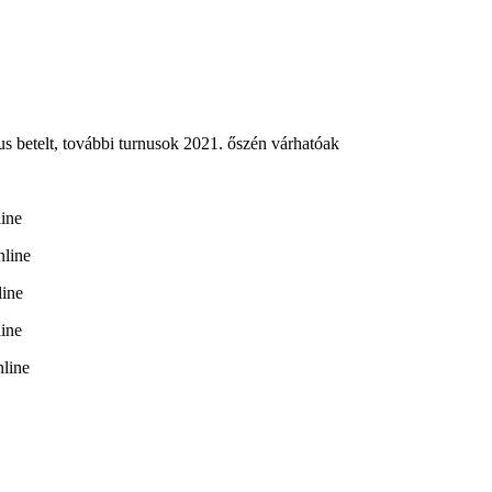
us betelt, további turnusok 2021. őszén várhatóak
line
nline
line
line
nline