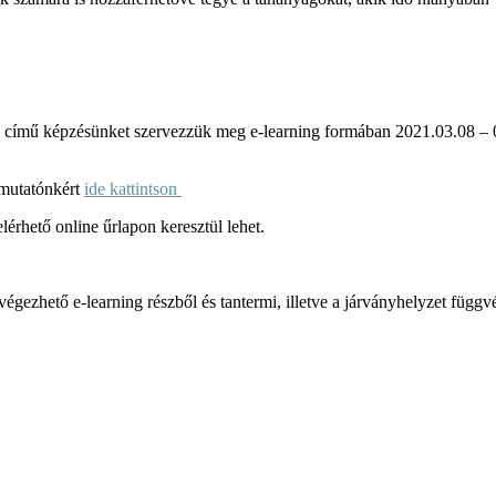
című képzésünket szervezzük meg e-learning formában 2021.03.08 – 03
tmutatónkért
ide kattintson
lérhető online űrlapon keresztül lehet.
ezhető e-learning részből és tantermi, illetve a járványhelyzet függvé