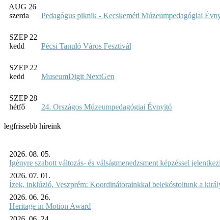
AUG 26
szerda
Pedagógus piknik - Kecskeméti Múzeumpedagógiai Évny
SZEP 22
kedd
Pécsi Tanuló Város Fesztivál
SZEP 22
kedd
MuseumDigit NextGen
SZEP 28
hétfő
24. Országos Múzeumpedagógiai Évnyitó
legfrissebb híreink
2026. 08. 05.
Igényre szabott változás- és válságmenedzsment képzéssel jelent
2026. 07. 01.
Ízek, inklúzió, Veszprém: Koordinátorainkkal belekóstoltunk a kirá
2026. 06. 26.
Heritage in Motion Award
2026. 06. 24.