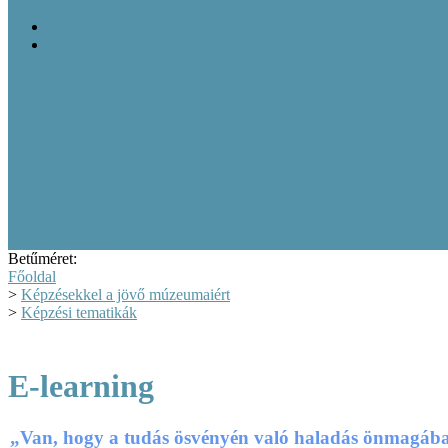
Munkatársak
Oktatási helyszínek
Képzéseink 2026-ben
Képzéseink 2025-ben
Képzéseink 2024-ben
Képzéseink 2023-ban
Képzéseink 2022
Képzéseink 2021
Képzéseink 2020
Képzéseink hasznosulása
Képzési archívum
Betűméret:
Főoldal
>
Képzésekkel a jövő múzeumaiért
>
Képzési tematikák
E-learning
„Van, hogy a tudás ösvényén való haladás önmagában 