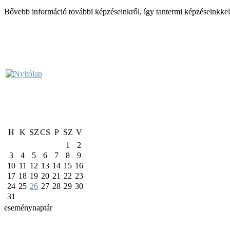
Bővebb információ további képzéseinkről, így tantermi képzéseinkke
H
K
SZ
CS
P
SZ
V
1
2
3
4
5
6
7
8
9
10
11
12
13
14
15
16
17
18
19
20
21
22
23
24
25
26
27
28
29
30
31
eseménynaptár