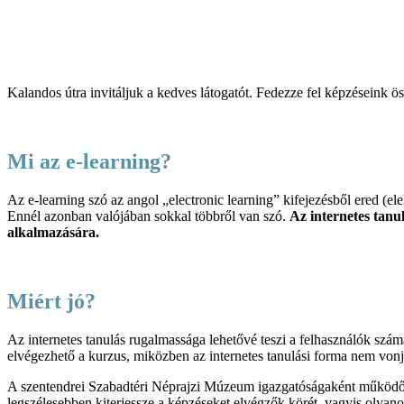
Kalandos útra invitáljuk a kedves látogatót. Fedezze fel képzéseink ö
Mi az e-learning?
Az e-learning szó az angol „electronic learning” kifejezésből ered (e
Ennél azonban valójában sokkal többről van szó.
Az internetes tanul
alkalmazására.
Miért jó?
Az internetes tanulás rugalmassága lehetővé teszi a felhasználók szá
elvégezhető a kurzus, miközben az internetes tanulási forma nem vonja
A szentendrei Szabadtéri Néprajzi Múzeum igazgatóságaként működ
legszélesebben kiterjessze a képzéseket elvégzők körét, vagyis olya