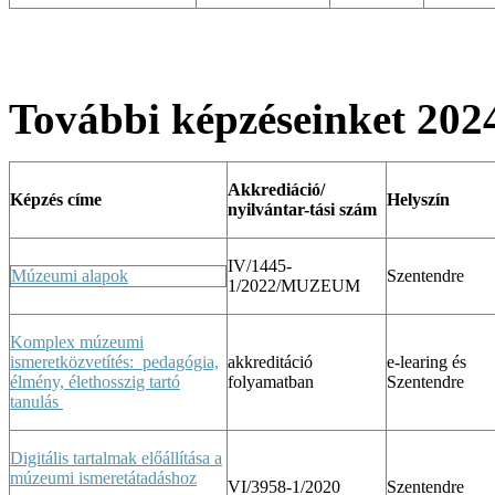
További képzéseinket 202
Akkrediáció/
Képzés címe
Helyszín
nyilvántar-
tási szám
IV/1445-
Múzeumi alapok
Szentendre
1/2022/MUZEUM
Komplex múzeumi
ismeretközvetítés: pedagógia,
akkreditáció
e-learing és
élmény, élethosszig tartó
folyamatban
Szentendre
tanulás
Digitális tartalmak előállítása a
múzeumi ismeretátadáshoz
VI/3958-1/2020
Szentendre