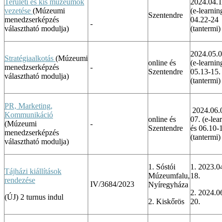
Területi és kis múzeumok
2024.04.
vezetése
(Múzeumi
(e-learnin
Szentendre
menedzserképzés
04.22-24
-
választható modulja)
(tantermi)
2024.05.0
Stratégiaalkotás
(Múzeumi
online és
(e-learnin
menedzserképzés
-
Szentendre
05.13-15.
választható modulja)
(tantermi)
PR, Marketing,
2024.06.
Kommunikáció
online és
07. (e-lea
(Múzeumi
-
Szentendre
és 06.10-
menedzserképzés
(tantermi)
választható modulja)
1. Sóstói
1. 2023.0
Tájházi kiállítások
Múzeumfalu,
18.
rendezése
IV/3684/2023
Nyíregyháza
2. 2024.0
(ÚJ) 2 turnus indul
2. Kiskőrös
20.