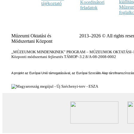
kiállítá
Koordinátori
tájékoztató
Múzeum
feladatok
foglalk
Múzeumi Oktatási és
2013–2026 © All rights rese
Módszertani Központ
„MÚZEUMOK MINDENKINEK” PROGRAM – MÚZEUMOK OKTATÁSI–KÉ
Központi módszertani fejlesztés TÁMOP–3.2.8/A-08-2008-0002
A projekt az Európai Unió támogatásával, az Európai Szociális Alap társfinanszírozá