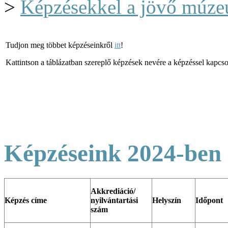
>
Képzésekkel a jövő múze
Tudjon meg többet képzéseinkről
itt
!
Kattintson a táblázatban szereplő képzések nevére a képzéssel kapcsol
Képzéseink 2024-ben
Akkrediáció/
Képzés címe
nyilvántar
tási
Helyszín
Időpont
szám