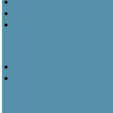
Önkormányzatoknak szól
Pedagógusoknak szóló k
E-learning
Bemutatkozás
Munkatársak
Oktatási helyszínek
Képzéseink 2026-ben