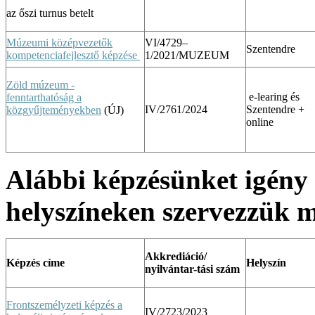
az őszi turnus betelt
Múzeumi középvezetők
VI/4729–
Szentendre
kompetenciafejlesztő képzése
1/2021/MUZEUM
Zöld múzeum -
e-learing és
fenntarthatóság a
IV/2761/2024
Szentendre +
közgyűjteményekben
(ÚJ)
online
Alábbi képzésünket igény 
helyszíneken szervezzük 
Akkrediáció/
Képzés címe
Helyszín
nyilvántar-
tási szám
Frontszemélyzeti képzés a
IV/2723/2023