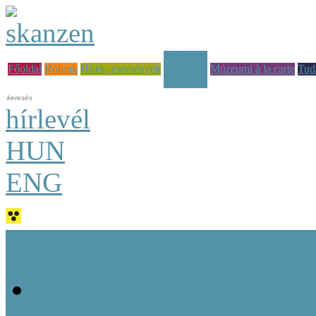
Képzések
Főoldal
Rólunk
Hírek, események
Múzeumi à la carte
Tud
hírlevél
HUN
ENG
Képzési tematikák
Kulturális szakemberekn