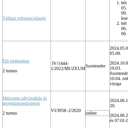
hét
05.
09. 
Tájházi referensi képzés
lea
hét
06.
06.
2024.05.0
05.09.
Élő történelem
2024.10.0
IV/1444-
Szentendre
10.03.
1/2022/MUZEUM
2 turnus
Szentendr
10.04. onl
vizsga
Múzeumi pályázatírás és
2024.06.1
projektmenedzsment
20.
VI/3958–2/2020
2 turnus
online
2024.06.2
és 07.01-