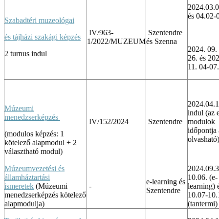
2024.03.
és 04.02-
Szabadtéri muzeológai
IV/963-
Szentendre
és tájházi szakági képzés
1/2022/MUZEUM
és Szenna
2024. 09.
2 turnus indul
26. és 20
11. 04-07.
2024.04.1
Múzeumi
indul (az 
menedzserképzés
IV/152/2024
Szentendre
modulok
időpontja
(modulos képzés: 1
olvasható
kötelező alapmodul + 2
választható modul)
Múzeumvezetési és
2024.09.3
államháztartási
10.06. (e-
e-learning és
ismeretek
(Múzeumi
-
learning) 
Szentendre
menedzserképzés kötelező
10.07-10.
alapmodulja)
(tantermi)