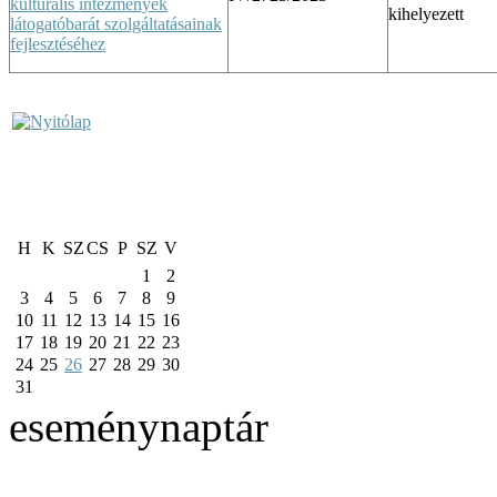
kulturális intézmények
kihelyezett
látogatóbarát szolgáltatásainak
fejlesztéséhez
H
K
SZ
CS
P
SZ
V
1
2
3
4
5
6
7
8
9
10
11
12
13
14
15
16
17
18
19
20
21
22
23
24
25
26
27
28
29
30
31
eseménynaptár