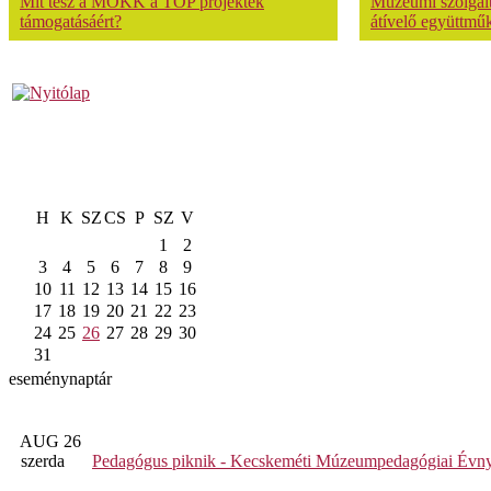
Mit tesz a MOKK a TOP projektek
Múzeumi szolgálta
támogatásáért?
átívelő együttmű
H
K
SZ
CS
P
SZ
V
1
2
3
4
5
6
7
8
9
10
11
12
13
14
15
16
17
18
19
20
21
22
23
24
25
26
27
28
29
30
31
eseménynaptár
AUG 26
szerda
Pedagógus piknik - Kecskeméti Múzeumpedagógiai Évny