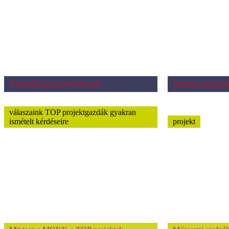
Kulturális közösségfejlesztés
Inkluzív múzeum
válaszaink TOP projektgazdák gyakran
ismételt kérdéseire
projekt