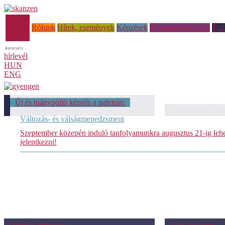
Főoldal
Rólunk
Hírek, események
Képzések
Múzeumi à la carte
Tud
hírlevél
HUN
ENG
módszertani témáink: Mesterséges
Új és hiánypótló képzés a palettán:
intelligencia
módszertani témá
Változás- és válságmenedzsment
Szeptember közepén induló tanfolyamunkra augusztus 21-ig leh
jelentkezni!