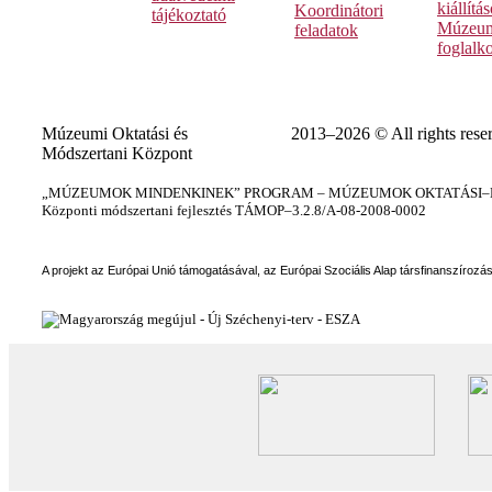
kiállítá
Koordinátori
tájékoztató
Múzeum
feladatok
foglalk
Múzeumi Oktatási és
2013–2026 © All rights rese
Módszertani Központ
„MÚZEUMOK MINDENKINEK” PROGRAM – MÚZEUMOK OKTATÁSI–KÉ
Központi módszertani fejlesztés TÁMOP–3.2.8/A-08-2008-0002
A projekt az Európai Unió támogatásával, az Európai Szociális Alap társfinanszírozá