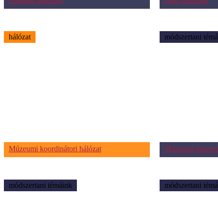
Digitális múzeum
Zöld múzeum
hálózat
módszertani témá
Múzeumi koordinátori hálózat
Múzeumi ismeret
módszertani témáink
módszertani témá