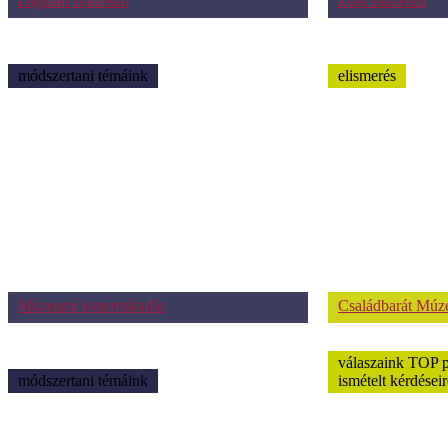
Digitális múzeum
Zöld múzeum
módszertani témáink
elismerés
Múzeumi ismeretátadás
Családbarát Mú
válaszaink TOP 
módszertani témáink
ismételt kérdéseir