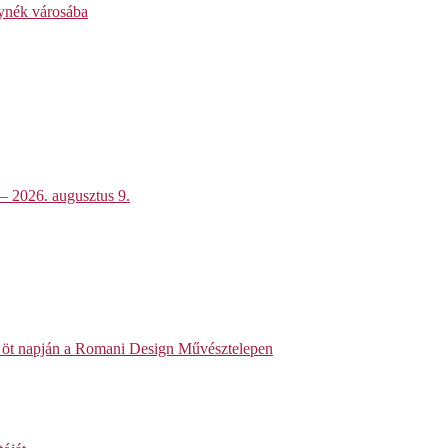
lynék városába
 – 2026. augusztus 9.
et öt napján a Romani Design Művésztelepen