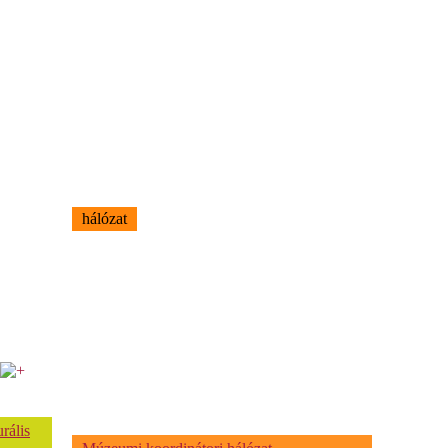
hálózat
rális