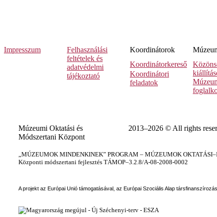
Impresszum
Felhasználási
Koordinátorok
Múzeumi
feltételek és
Koordinátorkereső
Közöns
adatvédelmi
kiállítá
Koordinátori
tájékoztató
Múzeum
feladatok
foglalk
Múzeumi Oktatási és
2013–2026 © All rights rese
Módszertani Központ
„MÚZEUMOK MINDENKINEK” PROGRAM – MÚZEUMOK OKTATÁSI–KÉ
Központi módszertani fejlesztés TÁMOP–3.2.8/A-08-2008-0002
A projekt az Európai Unió támogatásával, az Európai Szociális Alap társfinanszírozá