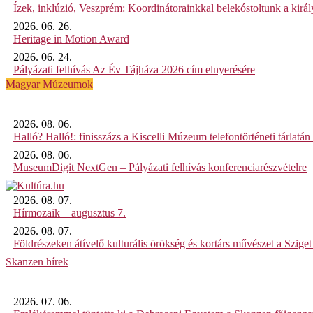
Ízek, inklúzió, Veszprém: Koordinátorainkkal belekóstoltunk a kirá
2026. 06. 26.
Heritage in Motion Award
2026. 06. 24.
Pályázati felhívás Az Év Tájháza 2026 cím elnyerésére
Magyar Múzeumok
2026. 08. 06.
Halló? Halló!: finisszázs a Kiscelli Múzeum telefontörténeti tárlatán
2026. 08. 06.
MuseumDigit NextGen – Pályázati felhívás konferenciarészvételre
2026. 08. 07.
Hírmozaik – augusztus 7.
2026. 08. 07.
Földrészeken átívelő kulturális örökség és kortárs művészet a Szig
Skanzen hírek
2026. 07. 06.