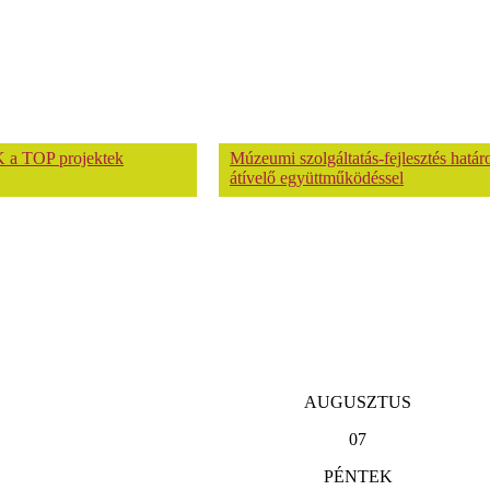
 a TOP projektek
Múzeumi szolgáltatás-fejlesztés hatá
átívelő együttműködéssel
AUGUSZTUS
07
PÉNTEK