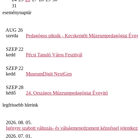
31
eseménynaptár
AUG 26
szerda
Pedagógus piknik - Kecskeméti Múzeumpedagógiai Évny
SZEP 22
kedd
Pécsi Tanuló Város Fesztivál
SZEP 22
kedd
MuseumDigit NextGen
SZEP 28
hétfő
24. Országos Múzeumpedagógiai Évnyitó
legfrissebb híreink
2026. 08. 05.
Igényre szabott változás- és válságmenedzsment képzéssel jelent
2026. 07. 01.