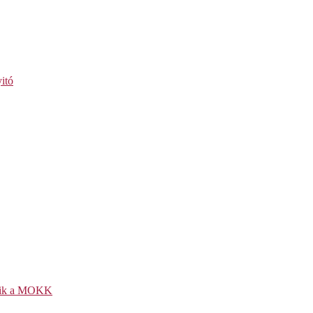
itó
kezik a MOKK