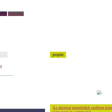
ástár
Kapcsolat
ink
projekt
et
Az ukrajnai menekültek szellemi kultu