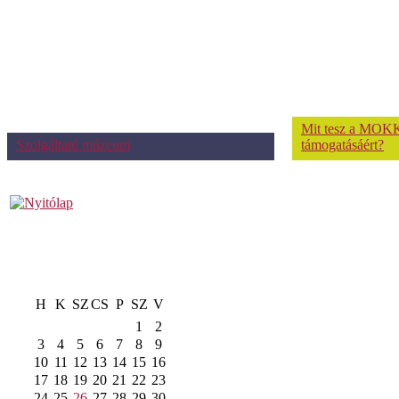
Mit tesz a MOKK
Szolgáltató múzeum
támogatásáért?
H
K
SZ
CS
P
SZ
V
1
2
3
4
5
6
7
8
9
10
11
12
13
14
15
16
17
18
19
20
21
22
23
24
25
26
27
28
29
30