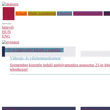
Főoldal
Rólunk
Hírek, események
Képzések
Múzeumi à la carte
Tud
hírlevél
HUN
ENG
módszertani témáink: Mesterséges
Új és hiánypótló képzés a palettán:
intelligencia
módszertani témá
Változás- és válságmenedzsment
Szeptember közepén induló tanfolyamunkra augusztus 21-ig leh
jelentkezni!