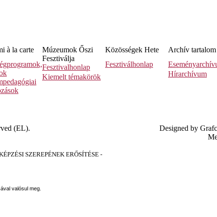
 à la carte
Múzeumok Őszi
Közösségek Hete
Archív tartalom
Fesztiválja
égprogramok,
Fesztiválhonlap
Eseményarchí
Fesztivalhonlap
sok
Hírarchívum
Kiemelt témakörök
pedagógiai
ozások
rved (EL).
Designed by Graf
Me
PZÉSI SZEREPÉNEK ERŐSÍTÉSE -
sával valósul meg.