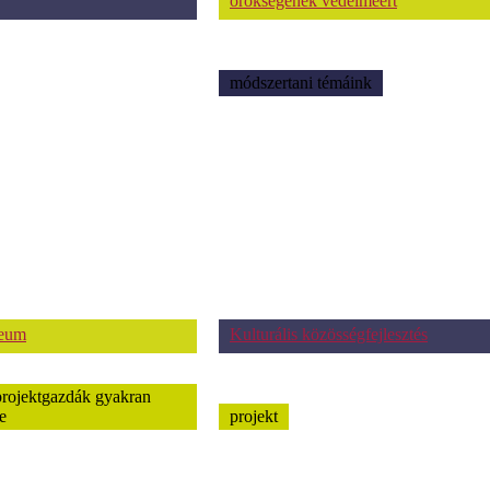
örökségének védelméért
módszertani témáink
zeum
Kulturális közösségfejlesztés
projektgazdák gyakran
e
projekt