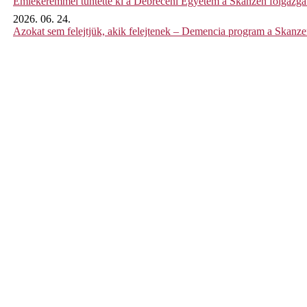
Emlékéremmel tüntette ki a Debreceni Egyetem a Skanzen főigazgat
2026. 06. 24.
Azokat sem felejtjük, akik felejtenek – Demencia program a Skanz