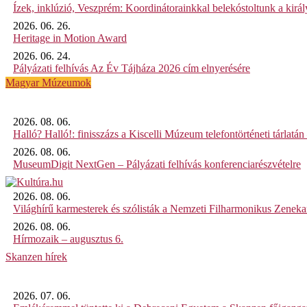
Ízek, inklúzió, Veszprém: Koordinátorainkkal belekóstoltunk a kirá
2026. 06. 26.
Heritage in Motion Award
2026. 06. 24.
Pályázati felhívás Az Év Tájháza 2026 cím elnyerésére
Magyar Múzeumok
2026. 08. 06.
Halló? Halló!: finisszázs a Kiscelli Múzeum telefontörténeti tárlatán
2026. 08. 06.
MuseumDigit NextGen – Pályázati felhívás konferenciarészvételre
2026. 08. 06.
Világhírű karmesterek és szólisták a Nemzeti Filharmonikus Zenek
2026. 08. 06.
Hírmozaik – augusztus 6.
Skanzen hírek
2026. 07. 06.