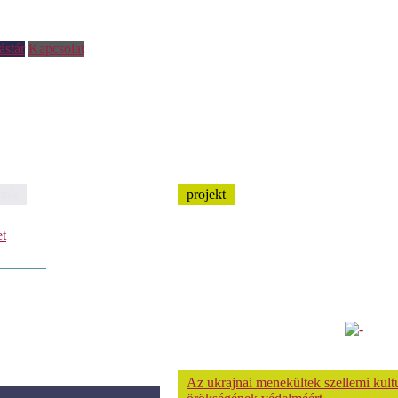
ástár
Kapcsolat
ink
projekt
et
Az ukrajnai menekültek szellemi kultu