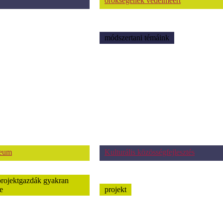
örökségének védelméért
módszertani témáink
zeum
Kulturális közösségfejlesztés
projektgazdák gyakran
e
projekt