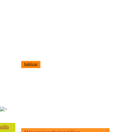
hálózat
rális