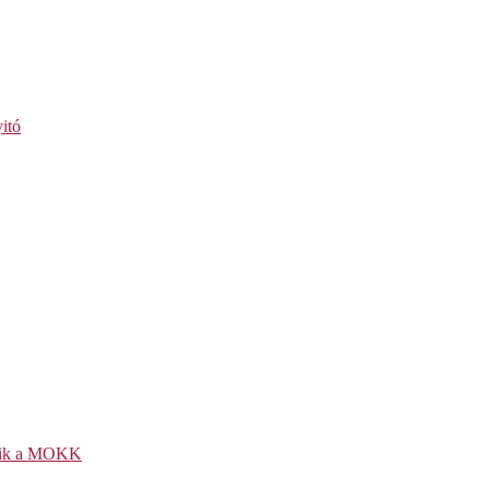
itó
kezik a MOKK