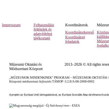
Impresszum
Felhasználási
Koordinátorok
Múzeumi
feltételek és
Koordinátorkereső
Közöns
adatvédelmi
kiállítá
Koordinátori
tájékoztató
Múzeum
feladatok
foglalk
Múzeumi Oktatási és
2013–2026 © All rights rese
Módszertani Központ
„MÚZEUMOK MINDENKINEK” PROGRAM – MÚZEUMOK OKTATÁSI–KÉ
Központi módszertani fejlesztés TÁMOP–3.2.8/A-08-2008-0002
A projekt az Európai Unió támogatásával, az Európai Szociális Alap társfinanszírozá