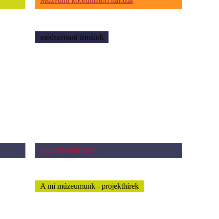
Múzeumi koordinátori hálózat
módszertani témáink
Inkluzív múzeum
A mi múzeumunk - projekthírek