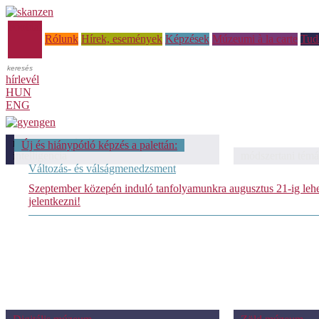
Főoldal
Rólunk
Hírek, események
Képzések
Múzeumi à la carte
Tud
hírlevél
HUN
ENG
módszertani témáink: Mesterséges
Új és hiánypótló képzés a palettán:
intelligencia
módszertani témá
Változás- és válságmenedzsment
Szeptember közepén induló tanfolyamunkra augusztus 21-ig leh
jelentkezni!