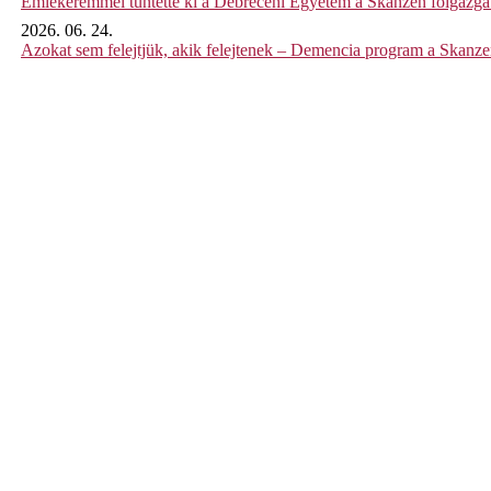
Emlékéremmel tüntette ki a Debreceni Egyetem a Skanzen főigazgat
2026. 06. 24.
Azokat sem felejtjük, akik felejtenek – Demencia program a Skanz