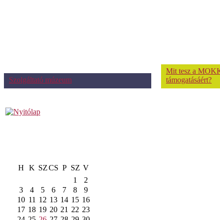
Mit tesz a MOKK
Szolgáltató múzeum
támogatásáért?
H
K
SZ
CS
P
SZ
V
1
2
3
4
5
6
7
8
9
10
11
12
13
14
15
16
17
18
19
20
21
22
23
24
25
26
27
28
29
30