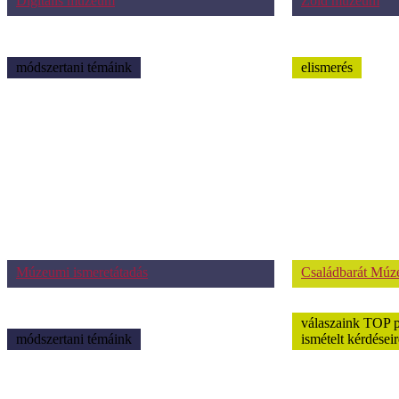
Digitális múzeum
Zöld múzeum
módszertani témáink
elismerés
Múzeumi ismeretátadás
Családbarát Mú
válaszaink TOP 
módszertani témáink
ismételt kérdéseir