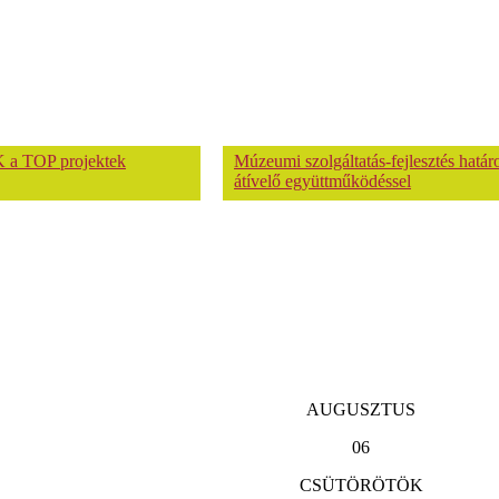
 a TOP projektek
Múzeumi szolgáltatás-fejlesztés hatá
átívelő együttműködéssel
AUGUSZTUS
06
CSÜTÖRÖTÖK