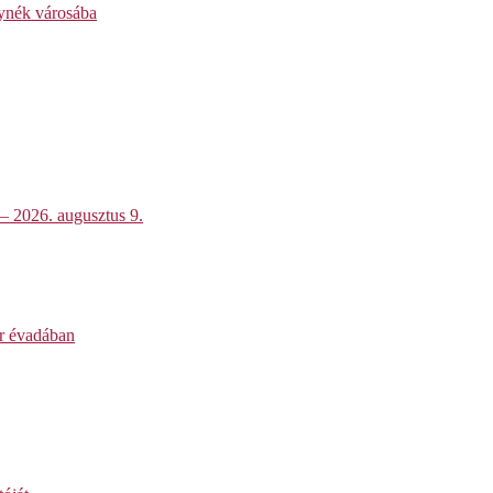
lynék városába
 – 2026. augusztus 9.
ar évadában