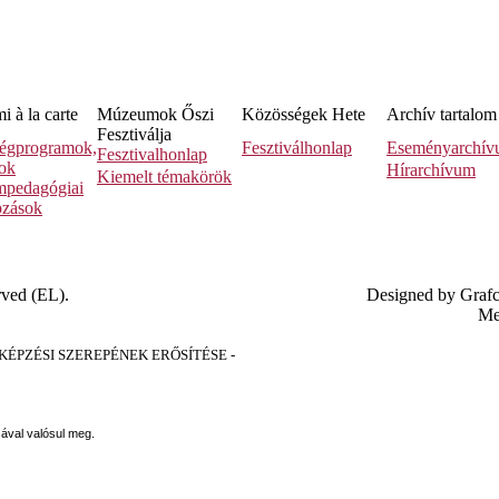
 à la carte
Múzeumok Őszi
Közösségek Hete
Archív tartalom
Fesztiválja
égprogramok,
Fesztiválhonlap
Eseményarchí
Fesztivalhonlap
sok
Hírarchívum
Kiemelt témakörök
pedagógiai
ozások
rved (EL).
Designed by Graf
Me
PZÉSI SZEREPÉNEK ERŐSÍTÉSE -
sával valósul meg.