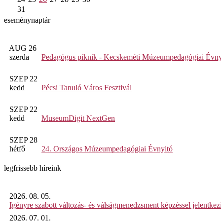
31
eseménynaptár
AUG 26
szerda
Pedagógus piknik - Kecskeméti Múzeumpedagógiai Évny
SZEP 22
kedd
Pécsi Tanuló Város Fesztivál
SZEP 22
kedd
MuseumDigit NextGen
SZEP 28
hétfő
24. Országos Múzeumpedagógiai Évnyitó
legfrissebb híreink
2026. 08. 05.
Igényre szabott változás- és válságmenedzsment képzéssel jelent
2026. 07. 01.