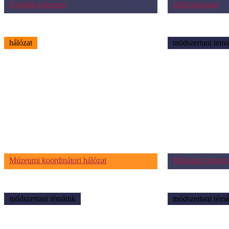
Digitális múzeum
Zöld múzeum
hálózat
módszertani témá
Múzeumi koordinátori hálózat
Múzeumi ismeret
módszertani témáink
módszertani témá