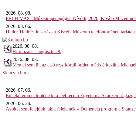
2026. 08. 08.
FELHÍVÁS - Múzeumpedagógiai Nívódíj 2026, Kiváló Múzeumpe
2026. 08. 06.
Halló? Halló!: finisszázs a Kiscelli Múzeum telefontörténeti tárlatán
2026. 08. 08.
Hírmozaik – augusztus 8.
2026. 08. 08.
Még el sem ült az első rész körüli őrület, máris érkezik a Michael
Skanzen hírek
2026. 07. 06.
Emlékéremmel tüntette ki a Debreceni Egyetem a Skanzen főigazgat
2026. 06. 24.
Azokat sem felejtjük, akik felejtenek – Demencia program a Skanz