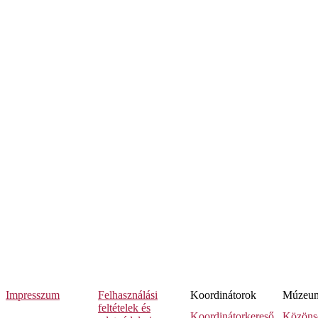
Impresszum
Felhasználási
Koordinátorok
Múzeumi
feltételek és
Koordinátorkereső
Közöns