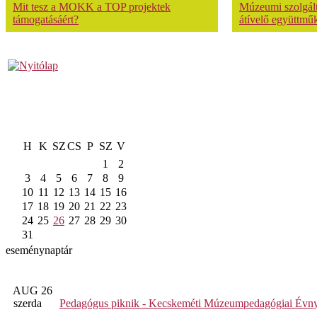
Mit tesz a MOKK a TOP projektek
Múzeumi szolgálta
támogatásáért?
átívelő együttmű
H
K
SZ
CS
P
SZ
V
1
2
3
4
5
6
7
8
9
10
11
12
13
14
15
16
17
18
19
20
21
22
23
24
25
26
27
28
29
30
31
eseménynaptár
AUG 26
szerda
Pedagógus piknik - Kecskeméti Múzeumpedagógiai Évny