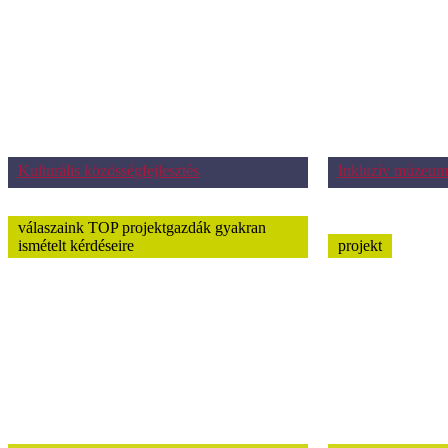
Kulturális közösségfejlesztés
Inkluzív múzeum
válaszaink TOP projektgazdák gyakran
ismételt kérdéseire
projekt