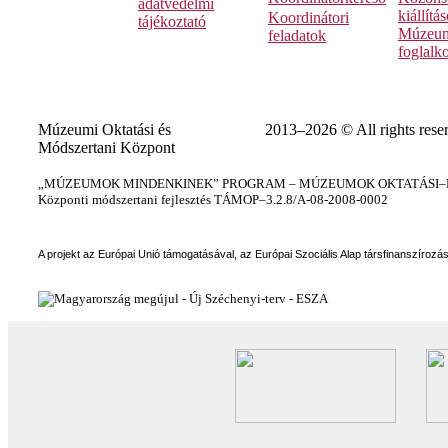
adatvédelmi
kiállítá
Koordinátori
tájékoztató
Múzeum
feladatok
foglalk
Múzeumi Oktatási és
2013–2026 © All rights rese
Módszertani Központ
„MÚZEUMOK MINDENKINEK” PROGRAM – MÚZEUMOK OKTATÁSI–KÉ
Központi módszertani fejlesztés TÁMOP–3.2.8/A-08-2008-0002
A projekt az Európai Unió támogatásával, az Európai Szociális Alap társfinanszírozá