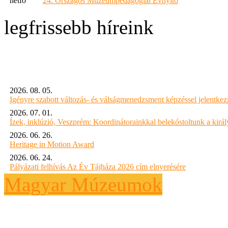
hétfő
24. Országos Múzeumpedagógiai Évnyitó
legfrissebb híreink
2026. 08. 05.
Igényre szabott változás- és válságmenedzsment képzéssel jelent
2026. 07. 01.
Ízek, inklúzió, Veszprém: Koordinátorainkkal belekóstoltunk a kirá
2026. 06. 26.
Heritage in Motion Award
2026. 06. 24.
Pályázati felhívás Az Év Tájháza 2026 cím elnyerésére
Magyar Múzeumok