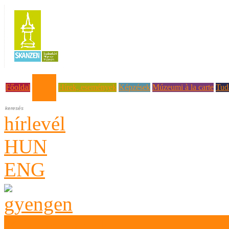
Rólunk
Főoldal
Hírek, események
Képzések
Múzeumi à la carte
Tud
hírlevél
HUN
ENG
Kik vagyunk