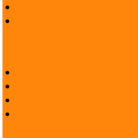
Koordinátori hálózat korá
Beszámolók koordinátori
Sajtószoba
Logók
Sajtóközlemények
Sajtóvisszhang
Felhasználási feltételek 