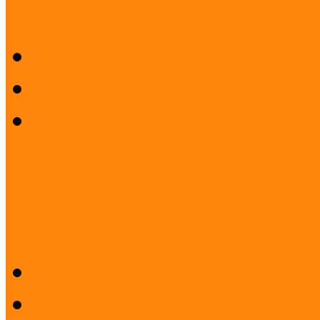
Módszertani fejlesztés
Kutatások
Mintaprojektek
Múzeumi Iránytű sorozat
Kapcsolat
Országos koordinátori háló
Koordinátorok feladata
Koordinátorkereső