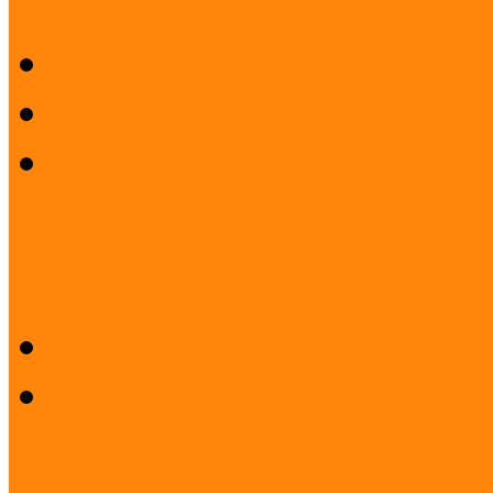
Küldetés
Minőségpolitika
Munkatársaink
MOKK
Története
Múzeumok Mindenkinek