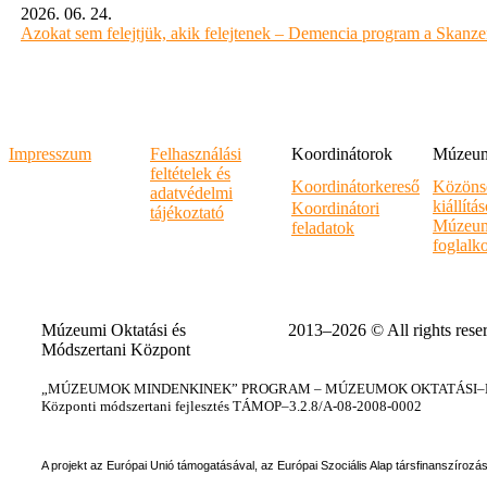
2026. 06. 24.
Azokat sem felejtjük, akik felejtenek – Demencia program a Skanz
Impresszum
Felhasználási
Koordinátorok
Múzeumi
feltételek és
Koordinátorkereső
Közöns
adatvédelmi
kiállítá
Koordinátori
tájékoztató
Múzeum
feladatok
foglalk
Múzeumi Oktatási és
2013–2026 © All rights rese
Módszertani Központ
„MÚZEUMOK MINDENKINEK” PROGRAM – MÚZEUMOK OKTATÁSI–KÉ
Központi módszertani fejlesztés TÁMOP–3.2.8/A-08-2008-0002
A projekt az Európai Unió támogatásával, az Európai Szociális Alap társfinanszírozá