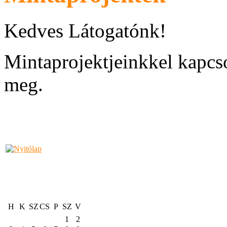
Kedves Látogatónk!
Mintaprojektjeinkkel kapcs
meg.
H
K
SZ
CS
P
SZ
V
1
2