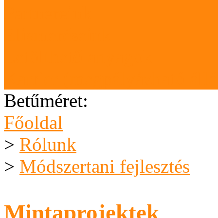
Partnereink
Elismeréseink
Letölthető anyagok
Karrier (megpályázható áll
Betűméret:
Főoldal
>
Rólunk
>
Módszertani fejlesztés
Mintaprojektek