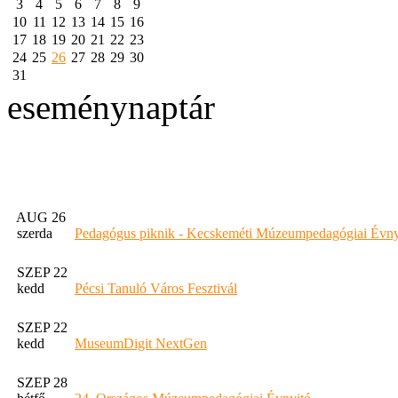
3
4
5
6
7
8
9
10
11
12
13
14
15
16
17
18
19
20
21
22
23
24
25
26
27
28
29
30
31
eseménynaptár
AUG 26
szerda
Pedagógus piknik - Kecskeméti Múzeumpedagógiai Évny
SZEP 22
kedd
Pécsi Tanuló Város Fesztivál
SZEP 22
kedd
MuseumDigit NextGen
SZEP 28