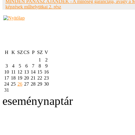
MINDEN PANASZ AJÁNDÉK - A minőség garanciája, avagy a
képzések műhelytitkai 2. rész
H
K
SZ
CS
P
SZ
V
1
2
3
4
5
6
7
8
9
10
11
12
13
14
15
16
17
18
19
20
21
22
23
24
25
26
27
28
29
30
31
eseménynaptár