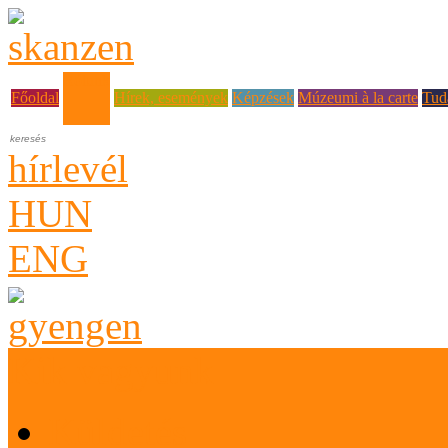
Rólunk
Főoldal
Hírek, események
Képzések
Múzeumi à la carte
Tud
hírlevél
HUN
ENG
Kik vagyunk
Küldetés