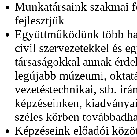
Munkatársaink szakmai f
fejlesztjük
Együttműködünk több haz
civil szervezetekkel és e
társaságokkal annak érd
legújabb múzeumi, oktat
vezetéstechnikai, stb. ir
képzéseinken, kiadványai
széles körben továbbadh
Képzéseink előadói közöt