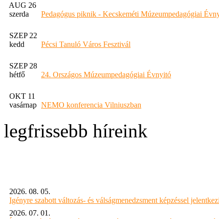
AUG 26
szerda
Pedagógus piknik - Kecskeméti Múzeumpedagógiai Évny
SZEP 22
kedd
Pécsi Tanuló Város Fesztivál
SZEP 28
hétfő
24. Országos Múzeumpedagógiai Évnyitó
OKT 11
vasárnap
NEMO konferencia Vilniuszban
legfrissebb híreink
2026. 08. 05.
Igényre szabott változás- és válságmenedzsment képzéssel jelent
2026. 07. 01.