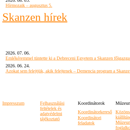
2026. 08. 05.
Hírmozaik – augusztus 5.
Skanzen hírek
2026. 07. 06.
Emlékéremmel tüntette ki a Debreceni Egyetem a Skanzen főigazgat
2026. 06. 24.
Azokat sem felejtjük, akik felejtenek – Demencia program a Skanz
Impresszum
Felhasználási
Koordinátorok
Múzeumi
feltételek és
Koordinátorkereső
Közöns
adatvédelmi
kiállítá
Koordinátori
tájékoztató
Múzeum
feladatok
foglalk