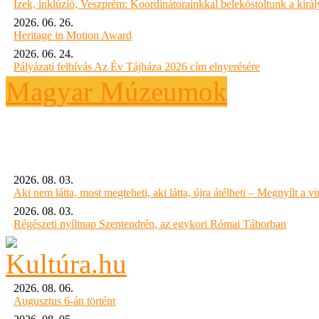
Ízek, inklúzió, Veszprém: Koordinátorainkkal belekóstoltunk a kirá
2026. 06. 26.
Heritage in Motion Award
2026. 06. 24.
Pályázati felhívás Az Év Tájháza 2026 cím elnyerésére
Magyar Múzeumok
2026. 08. 03.
Aki nem látta, most megteheti, aki látta, újra átélheti – Megnyílt a virt
2026. 08. 03.
Régészeti nyíltnap Szentendrén, az egykori Római Táborban
2026. 08. 06.
Augusztus 6-án történt