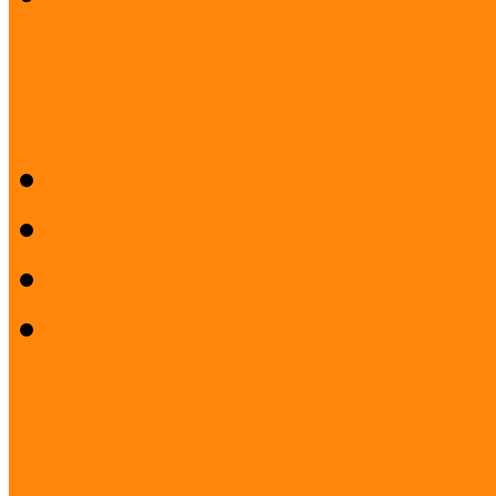
Sajtószoba
Logók
Sajtóközlemények
Sajtóvisszhang
Felhasználási feltételek 
Partnereink
Elismeréseink