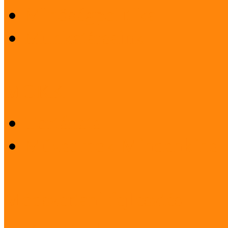
Minőségpolitika
Munkatársaink
MOKK
Története
Múzeumok Mindenkinek
Módszertani fejlesztés