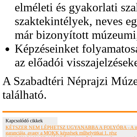
elméleti és gyakorlati sz
szaktekintélyek, neves e
már bizonyított múzeumi
Képzéseinket folyamatosa
az előadói visszajelzések
A Szabadtéri Néprajzi Múz
található.
Kapcsolódó cikkek
KÉTSZER NEM LÉPHETSZ UGYANABBA A FOLYÓBA - A m
garanciája, avagy a MOKK képzések műhelytitkai 1. rész