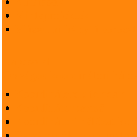
Kutatások
Mintaprojektek
Múzeumi Iránytű sorozat
Kapcsolat
Országos koordinátori háló
Koordinátorok feladata
Koordinátorkereső
Koordinátori hálózat korá
Beszámolók koordinátori