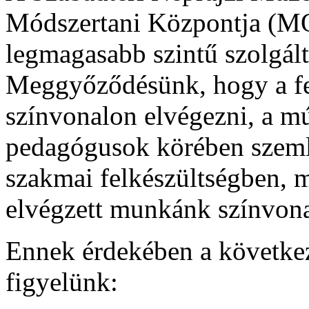
Módszertani Központja (MO
legmagasabb szintű szolgált
Meggyőződésünk, hogy a fel
színvonalon elvégezni, a m
pedagógusok körében szemlé
szakmai felkészültségben, 
elvégzett munkánk színvona
Ennek érdekében a következ
figyelünk: