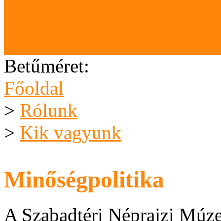
Letölthető anyagok
Karrier (megpályázható áll
Betűméret:
Főoldal
>
Rólunk
>
Kik vagyunk
Minőségpolitika
A Szabadtéri Néprajzi Múz