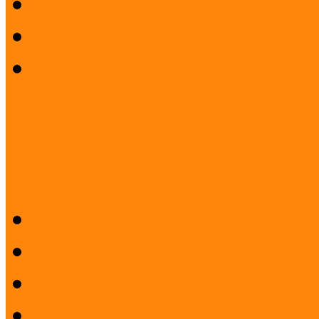
Kutatások
Mintaprojektek
Múzeumi Iránytű sorozat
Kapcsolat
Országos koordinátori háló
Koordinátorok feladata
Koordinátorkereső
Koordinátori hálózat korá
Beszámolók koordinátori