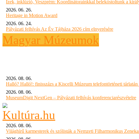
Ízek, inklúzió, Veszprém: Koordinátorainkkal belekóstoltunk a kirá
2026. 06. 26.
Heritage in Motion Award
2026. 06. 24.
Pályázati felhívás Az Év Tájháza 2026 cím elnyerésére
Magyar Múzeumok
2026. 08. 06.
Halló? Halló!: finisszázs a Kiscelli Múzeum telefontörténeti tárlatán
2026. 08. 06.
MuseumDigit NextGen – Pályázati felhívás konferenciarészvételre
2026. 08. 06.
Világhírű karmesterek és szólisták a Nemzeti Filharmonikus Zenek