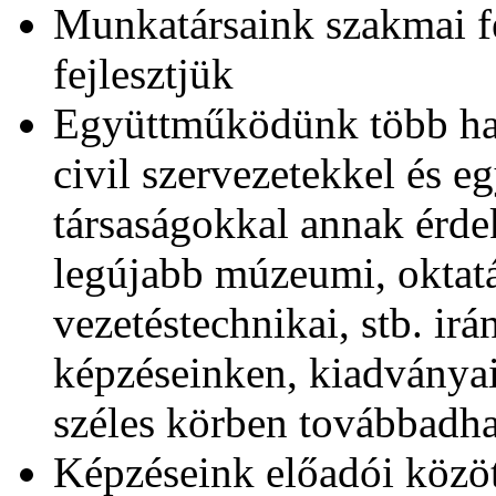
Munkatársaink szakmai f
fejlesztjük
Együttműködünk több haz
civil szervezetekkel és e
társaságokkal annak érd
legújabb múzeumi, oktat
vezetéstechnikai, stb. ir
képzéseinken, kiadványai
széles körben továbbadh
Képzéseink előadói közöt