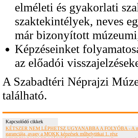
elméleti és gyakorlati sz
szaktekintélyek, neves e
már bizonyított múzeumi
Képzéseinket folyamatosa
az előadói visszajelzések
A Szabadtéri Néprajzi Múz
található.
Kapcsolódó cikkek
KÉTSZER NEM LÉPHETSZ UGYANABBA A FOLYÓBA - A m
garanciája, avagy a MOKK képzések műhelytitkai 1. rész