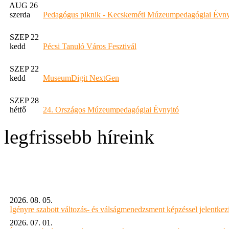
AUG 26
szerda
Pedagógus piknik - Kecskeméti Múzeumpedagógiai Évny
SZEP 22
kedd
Pécsi Tanuló Város Fesztivál
SZEP 22
kedd
MuseumDigit NextGen
SZEP 28
hétfő
24. Országos Múzeumpedagógiai Évnyitó
legfrissebb híreink
2026. 08. 05.
Igényre szabott változás- és válságmenedzsment képzéssel jelent
2026. 07. 01.