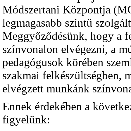
Módszertani Központja (MO
legmagasabb szintű szolgált
Meggyőződésünk, hogy a fel
színvonalon elvégezni, a m
pedagógusok körében szemlé
szakmai felkészültségben, 
elvégzett munkánk színvona
Ennek érdekében a következ
figyelünk: