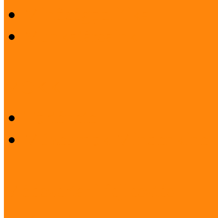
Minőségpolitika
Munkatársaink
MOKK
Története
Múzeumok Mindenkinek
Módszertani fejlesztés