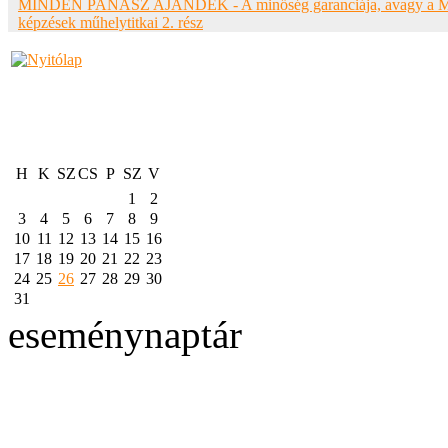
MINDEN PANASZ AJÁNDÉK - A minőség garanciája, avagy a
képzések műhelytitkai 2. rész
H
K
SZ
CS
P
SZ
V
1
2
3
4
5
6
7
8
9
10
11
12
13
14
15
16
17
18
19
20
21
22
23
24
25
26
27
28
29
30
31
eseménynaptár