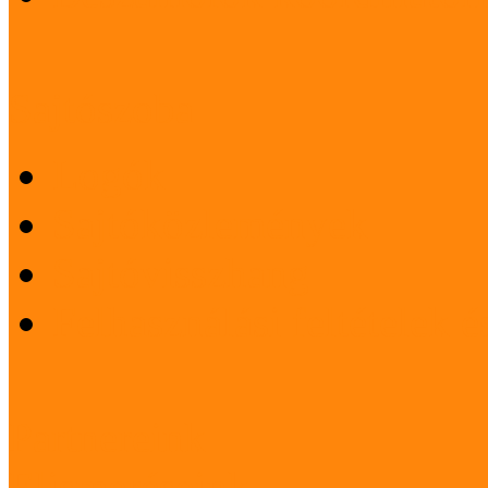
Sajtószoba
Logók
Sajtóközlemények
Sajtóvisszhang
Felhasználási feltételek 
Partnereink
Elismeréseink