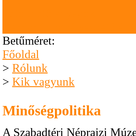
Letölthető anyagok
Karrier (megpályázható áll
Betűméret:
Főoldal
>
Rólunk
>
Kik vagyunk
Minőségpolitika
A Szabadtéri Néprajzi Múz