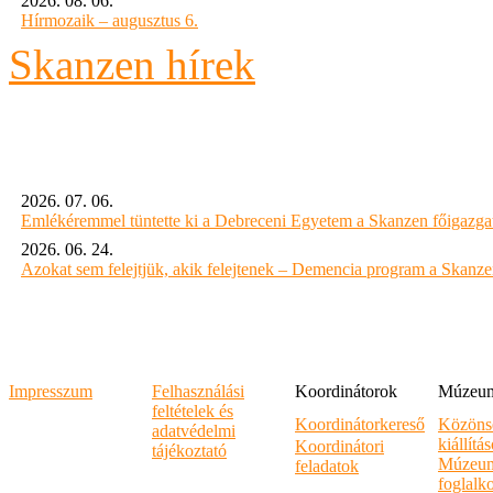
2026. 08. 06.
Hírmozaik – augusztus 6.
Skanzen hírek
2026. 07. 06.
Emlékéremmel tüntette ki a Debreceni Egyetem a Skanzen főigazgat
2026. 06. 24.
Azokat sem felejtjük, akik felejtenek – Demencia program a Skanz
Impresszum
Felhasználási
Koordinátorok
Múzeumi
feltételek és
Koordinátorkereső
Közöns
adatvédelmi
kiállítá
Koordinátori
tájékoztató
Múzeum
feladatok
foglalk