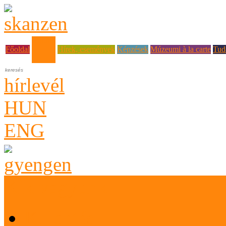
Rólunk
Főoldal
Hírek, események
Képzések
Múzeumi à la carte
Tud
hírlevél
HUN
ENG
Kik vagyunk
Küldetés