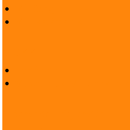
Minőségpolitika
Munkatársaink
MOKK
Története
Múzeumok Mindenkinek
Módszertani fejlesztés