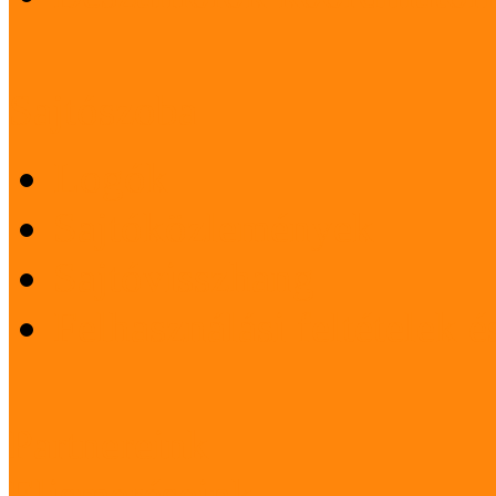
Sajtószoba
Logók
Sajtóközlemények
Sajtóvisszhang
Felhasználási feltételek 
Partnereink
Elismeréseink