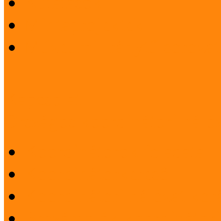
Kutatások
Mintaprojektek
Múzeumi Iránytű sorozat
Kapcsolat
Országos koordinátori háló
Koordinátorok feladata
Koordinátorkereső
Koordinátori hálózat korá
Beszámolók koordinátori