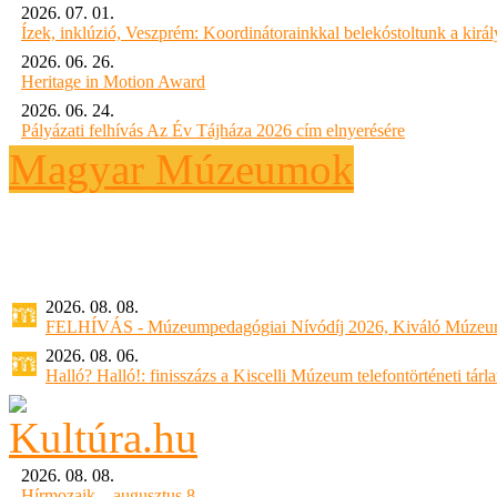
2026. 07. 01.
Ízek, inklúzió, Veszprém: Koordinátorainkkal belekóstoltunk a kirá
2026. 06. 26.
Heritage in Motion Award
2026. 06. 24.
Pályázati felhívás Az Év Tájháza 2026 cím elnyerésére
Magyar Múzeumok
2026. 08. 08.
FELHÍVÁS - Múzeumpedagógiai Nívódíj 2026, Kiváló Múzeu
2026. 08. 06.
Halló? Halló!: finisszázs a Kiscelli Múzeum telefontörténeti tárl
2026. 08. 08.
Hírmozaik – augusztus 8.