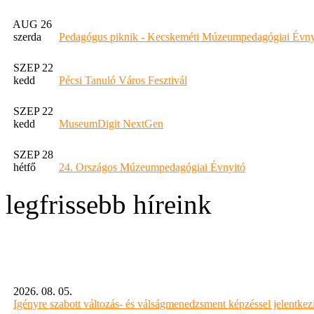
AUG 26
szerda
Pedagógus piknik - Kecskeméti Múzeumpedagógiai Évny
SZEP 22
kedd
Pécsi Tanuló Város Fesztivál
SZEP 22
kedd
MuseumDigit NextGen
SZEP 28
hétfő
24. Országos Múzeumpedagógiai Évnyitó
legfrissebb híreink
2026. 08. 05.
Igényre szabott változás- és válságmenedzsment képzéssel jelent