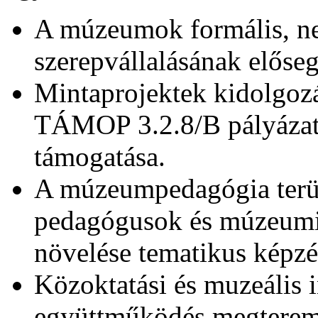
A múzeumok formális, nem
szerepvállalásának előseg
Mintaprojektek kidolgozá
TÁMOP 3.2.8/B pályázati
támogatása.
A múzeumpedagógia terül
pedagógusok és múzeum
növelése tematikus képzé
Közoktatási és muzeális 
együttműködés megterem