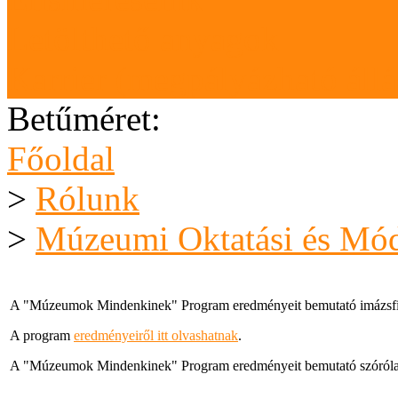
Letölthető anyagok
Karrier (megpályázható áll
Betűméret:
Főoldal
>
Rólunk
>
Múzeumi Oktatási és Mód
A "Múzeumok Mindenkinek" Program eredményeit bemutató imázs
A program
eredményeiről itt olvashatnak
.
A "Múzeumok Mindenkinek" Program eredményeit bemutató szóról