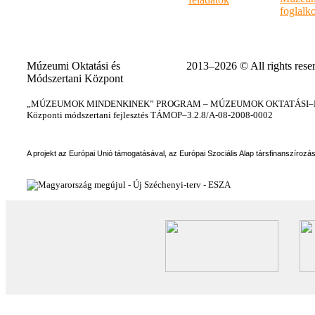
foglalk
Múzeumi Oktatási és
2013–2026 © All rights rese
Módszertani Központ
„MÚZEUMOK MINDENKINEK” PROGRAM – MÚZEUMOK OKTATÁSI–KÉ
Központi módszertani fejlesztés TÁMOP–3.2.8/A-08-2008-0002
A projekt az Európai Unió támogatásával, az Európai Szociális Alap társfinanszírozá