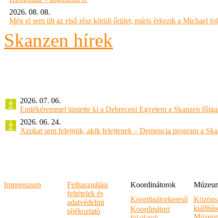
2026. 08. 08.
Még el sem ült az első rész körüli őrület, máris érkezik a Michael fo
Skanzen hírek
2026. 07. 06.
Emlékéremmel tüntette ki a Debreceni Egyetem a Skanzen főiga
2026. 06. 24.
Azokat sem felejtjük, akik felejtenek – Demencia program a Sk
Impresszum
Felhasználási
Koordinátorok
Múzeumi
feltételek és
Koordinátorkereső
Közöns
adatvédelmi
kiállítá
Koordinátori
tájékoztató
Múzeum
feladatok