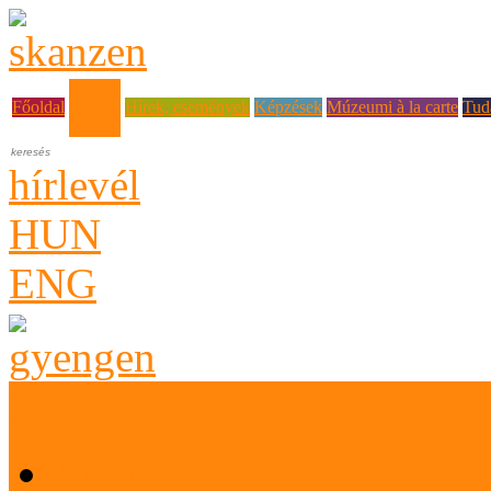
Rólunk
Főoldal
Hírek, események
Képzések
Múzeumi à la carte
Tud
hírlevél
HUN
ENG
Kik vagyunk
Küldetés