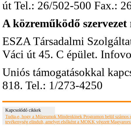
út Tel.: 26/502-500 Fax.: 
A közreműködő szervezet n
ESZA Társadalmi Szolgáltat
Váci út 45. C épület. Infov
Uniós támogatásokkal kapcs
818. Tel.: 1/273-4250
Kapcsolódó cikkek
Tudta-e, hogy a Múzeumok Mindenkinek Programon belül számos 
tevékenység elindult, amelyet elsőként a MOKK végzett Magyaror