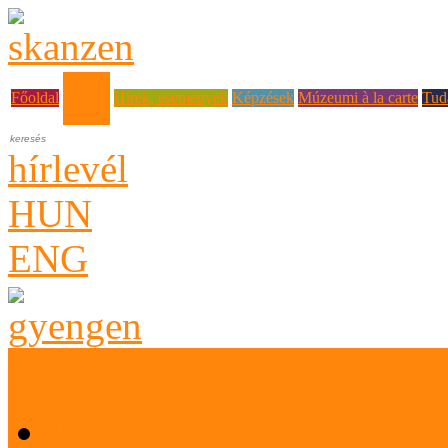
Rólunk
Főoldal
Hírek, események
Képzések
Múzeumi à la carte
Tud
hírlevél
HUN
ENG
Kik vagyunk
Küldetés