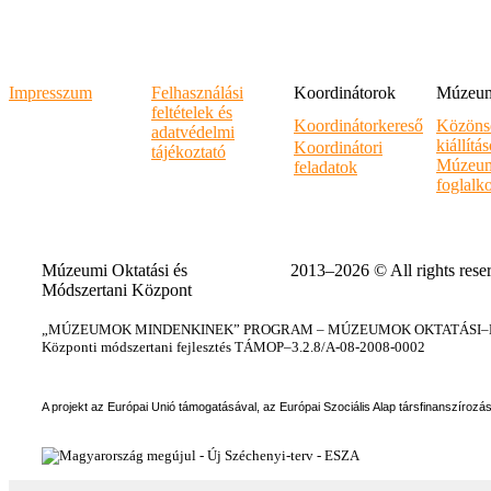
Impresszum
Felhasználási
Koordinátorok
Múzeumi
feltételek és
Koordinátorkereső
Közöns
adatvédelmi
kiállítá
Koordinátori
tájékoztató
Múzeum
feladatok
foglalk
Múzeumi Oktatási és
2013–2026 © All rights rese
Módszertani Központ
„MÚZEUMOK MINDENKINEK” PROGRAM – MÚZEUMOK OKTATÁSI–KÉ
Központi módszertani fejlesztés TÁMOP–3.2.8/A-08-2008-0002
A projekt az Európai Unió támogatásával, az Európai Szociális Alap társfinanszírozá