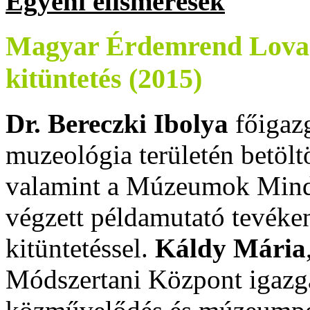
Egyéni elismerések
Magyar Érdemrend Lovagk
kitüntetés (2015)
Dr. Bereczki Ibolya
főigazg
muzeológia területén betölt
valamint a Múzeumok Mind
végzett példamutató tevéken
kitüntetéssel.
Káldy Mária
Módszertani Központ igaz