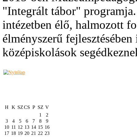
"Integrált tábor" programja
intézetben élő, halmozott f
élményszerű fejlesztésében 
középiskolások segédkezne
H
K
SZ
CS
P
SZ
V
1
2
3
4
5
6
7
8
9
10
11
12
13
14
15
16
17
18
19
20
21
22
23