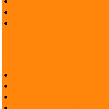
Kutatások
Mintaprojektek
Múzeumi Iránytű sorozat
Kapcsolat
Országos koordinátori háló
Koordinátorok feladata
Koordinátorkereső
Koordinátori hálózat korá
Beszámolók koordinátori