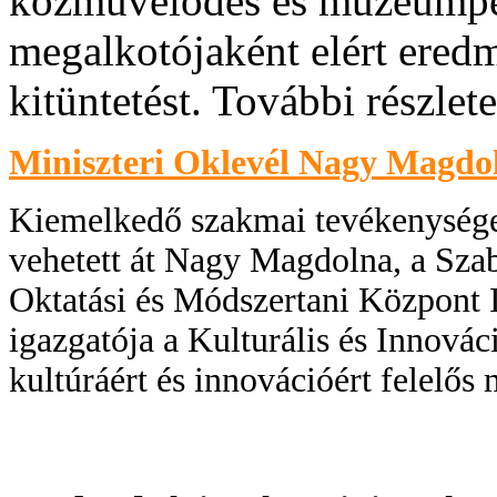
közművelődés és múzeumped
megalkotójaként elért eredm
kitüntetést. További részlet
Miniszteri Oklevél Nagy Magdol
Kiemelkedő szakmai tevékenysége 
vehetett át Nagy Magdolna, a Sz
Oktatási és Módszertani Központ I
igazgatója a Kulturális és Innov
kultúráért és innovációért felelős 