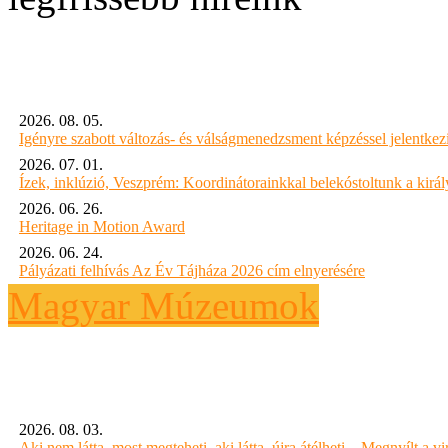
2026. 08. 05.
Igényre szabott változás- és válságmenedzsment képzéssel jelent
2026. 07. 01.
Ízek, inklúzió, Veszprém: Koordinátorainkkal belekóstoltunk a kirá
2026. 06. 26.
Heritage in Motion Award
2026. 06. 24.
Pályázati felhívás Az Év Tájháza 2026 cím elnyerésére
Magyar Múzeumok
2026. 08. 03.
Aki nem látta, most megteheti, aki látta, újra átélheti – Megnyílt a virt