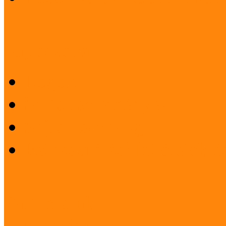
Sajtószoba
Logók
Sajtóközlemények
Sajtóvisszhang
Felhasználási feltételek 
Partnereink
Elismeréseink