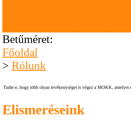
Letölthető anyagok
Karrier (megpályázható áll
Betűméret:
Főoldal
>
Rólunk
Tudte-e, hogy több olyan tevékenységet is végez a MOKK, amelyet e
Elismeréseink