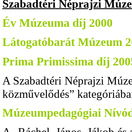
Szabadtéri Néprajzi Múze
Év Múzeuma díj 2000
Látogatóbarát Múzeum 2
Prima Primissima díj 200
A Szabadtéri Néprajzi Mú
közművelődés” kategóriáb
Múzeumpedagógiai Nívód
A „Ráchel, János, Jákob és 