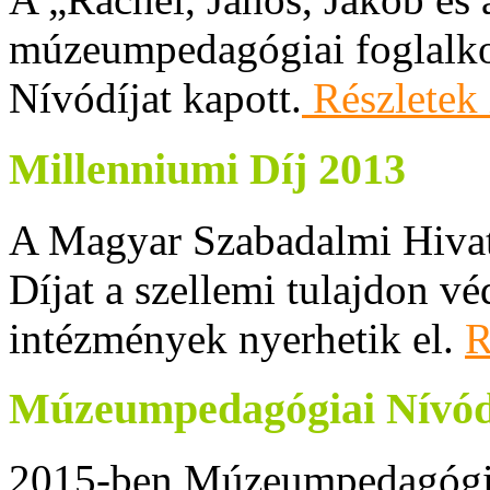
múzeumpedagógiai foglalk
Nívódíjat kapott.
Részletek i
Millenniumi Díj 2013
A Magyar Szabadalmi Hivata
Díjat a szellemi tulajdon v
intézmények nyerhetik el.
R
Múzeumpedagógiai Nívód
2015-ben Múzeumpedagógiai