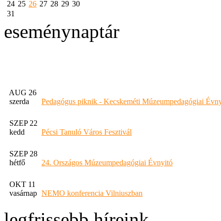
24
25
26
27
28
29
30
31
eseménynaptár
AUG 26
szerda
Pedagógus piknik - Kecskeméti Múzeumpedagógiai Évny
SZEP 22
kedd
Pécsi Tanuló Város Fesztivál
SZEP 28
hétfő
24. Országos Múzeumpedagógiai Évnyitó
OKT 11
vasárnap
NEMO konferencia Vilniuszban
legfrissebb híreink