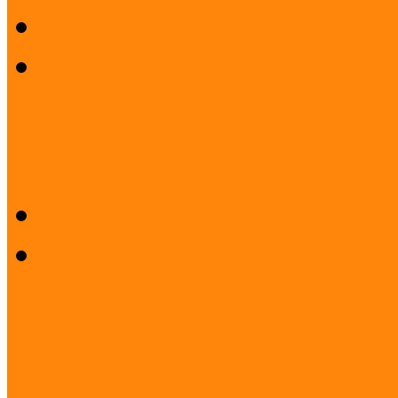
Minőségpolitika
Munkatársaink
MOKK
Története
Múzeumok Mindenkinek
Módszertani fejlesztés