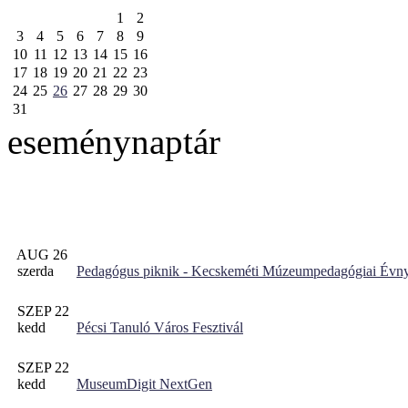
1
2
3
4
5
6
7
8
9
10
11
12
13
14
15
16
17
18
19
20
21
22
23
24
25
26
27
28
29
30
31
eseménynaptár
AUG 26
szerda
Pedagógus piknik - Kecskeméti Múzeumpedagógiai Évny
SZEP 22
kedd
Pécsi Tanuló Város Fesztivál
SZEP 22
kedd
MuseumDigit NextGen