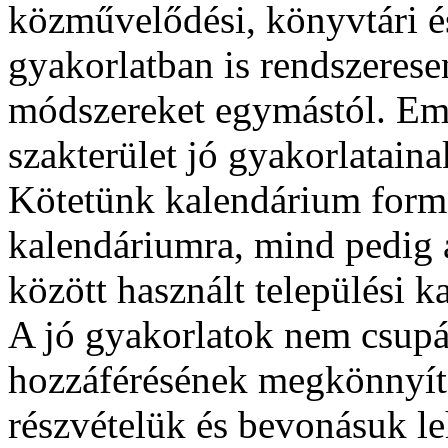
közművelődési, könyvtári é
gyakorlatban is rendszerese
módszereket egymástól. Em
szakterület jó gyakorlatain
Kötetünk kalendárium form
kalendáriumra, mind pedig 
között használt települési k
A jó gyakorlatok nem csupá
hozzáférésének megkönnyít
részvételük és bevonásuk le