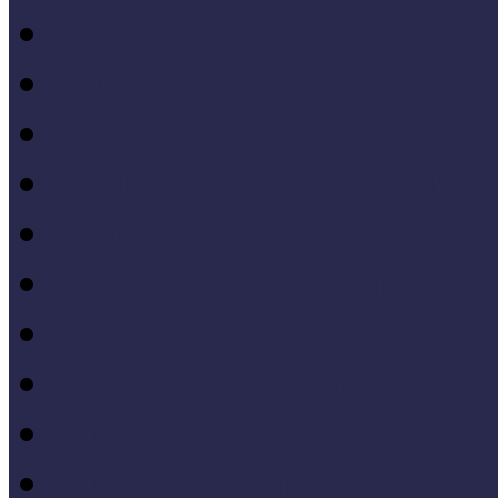
Forrásteremtés, pályázati
Gyűjtemény-menedzsme
Iskola és múzeum kapcso
IT alkalmazások a múze
Kiállítások tervezése, meg
Közönségkapcsolatok
Kutatások
Lifelong Learning
Múzeumandragógia
Múzeumi marketing