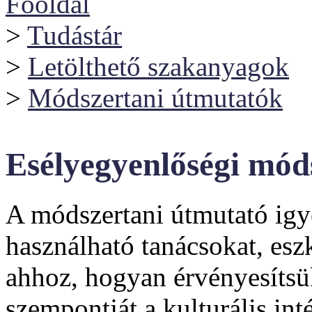
Főoldal
>
Tudástár
>
Letölthető szakanyagok
>
Módszertani útmutatók
Esélyegyenlőségi mód
A módszertani útmutató igy
használható tanácsokat, esz
ahhoz, hogyan érvényesítsü
szempontját a kulturális i