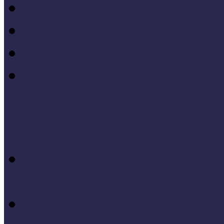
MÖF 2015 tanulságai
MÖF 2014 tanulságai
MÖF 2013 tanulságai
Tagállami tapasztalatok, 
Videók, kisfilmek
Múzeumi és könyvtári fej
keretében készült videók,
Élő történelem videók