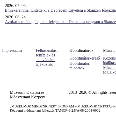
2026. 07. 06.
Emlékéremmel tüntette ki a Debreceni Egyetem a Skanzen főigazgat
2026. 06. 24.
Azokat sem felejtjük, akik felejtenek – Demencia program a Skanz
Impresszum
Felhasználási
Koordinátorok
Múzeumi
feltételek és
Koordinátorkereső
Közöns
adatvédelmi
kiállítá
Koordinátori
tájékoztató
Múzeum
feladatok
foglalk
Múzeumi Oktatási és
2013–2026 © All rights rese
Módszertani Központ
„MÚZEUMOK MINDENKINEK” PROGRAM – MÚZEUMOK OKTATÁSI–KÉ
Központi módszertani fejlesztés TÁMOP–3.2.8/A-08-2008-0002