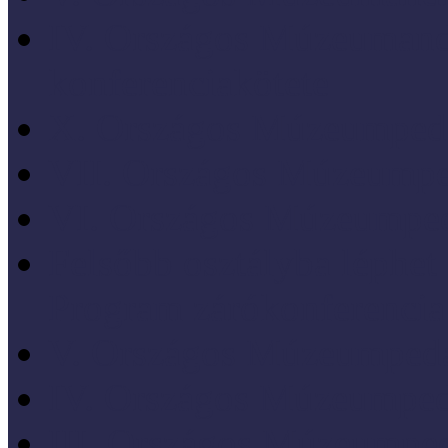
IV. Országos Múzeumand
konferenciakötete
X. Országos Múzeumpeda
VII. Országos Múzeumpe
VI. Országos Múzeumped
Felsőbb osztályba léph
Program zárókonferencia
V. Országos Múzeumpeda
IV. Országos Múzeumped
III. Országos Múzeumped