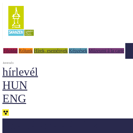
Tud
Főoldal
Rólunk
Hírek, események
Képzések
Múzeumi à la carte
hírlevél
HUN
ENG
Adaptálásra ajánljuk!