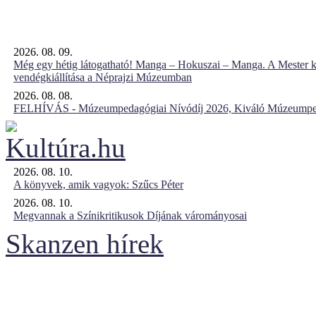
2026. 08. 09.
Még egy hétig látogatható! Manga – Hokuszai – Manga. A Mester k
vendégkiállítása a Néprajzi Múzeumban
2026. 08. 08.
FELHÍVÁS - Múzeumpedagógiai Nívódíj 2026, Kiváló Múzeumpe
2026. 08. 10.
A könyvek, amik vagyok: Szűcs Péter
2026. 08. 10.
Megvannak a Színikritikusok Díjának várományosai
Skanzen hírek