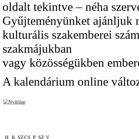
oldalt tekintve – néha szerve
Gyűjteményünket ajánljuk 
kulturális szakemberei szám
szakmájukban
vagy közösségükben embere
A kalendárium online válto
H
K
SZ
CS
P
SZ
V