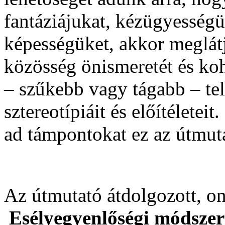
fantáziájukat, kézügyességü
képességüket, akkor meglátj
közösség önismeretét és kohé
– szűkebb vagy tágabb – te
sztereotípiáit és előítélete
ad támpontokat ez az útm
Az útmutató átdolgozott, on
Esélyegyenlőségi módszer