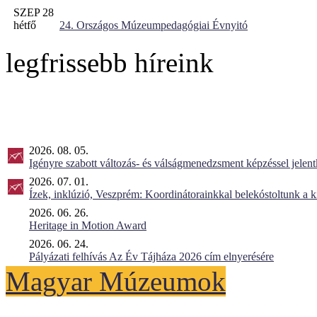
SZEP 28
hétfő
24. Országos Múzeumpedagógiai Évnyitó
legfrissebb híreink
2026. 08. 05.
Igényre szabott változás- és válságmenedzsment képzéssel jel
2026. 07. 01.
Ízek, inklúzió, Veszprém: Koordinátorainkkal belekóstoltunk a 
2026. 06. 26.
Heritage in Motion Award
2026. 06. 24.
Pályázati felhívás Az Év Tájháza 2026 cím elnyerésére
Magyar Múzeumok