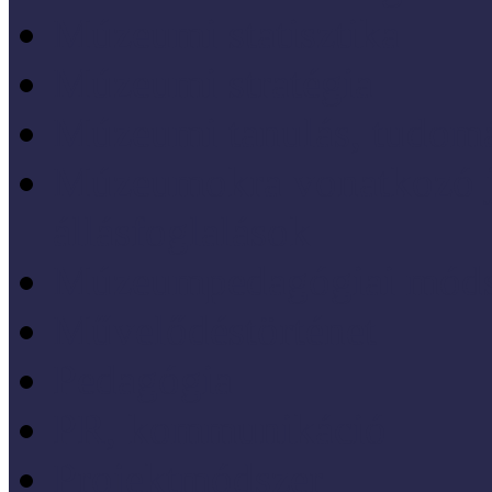
Múzeumi statisztika
Múzeumi stratégia
Múzeumi tanulás, tudo
Múzeumokra vonatkozó jo
állásfoglalások
Múzeumpedagógiai móds
Művelődéstörténet
Pedagógia
PR, kommunikáció
Projektmódszer