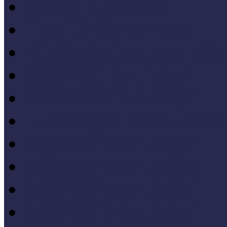
Nívódíj nyertesek
Hazai jó gyakorlatok
Külföldi múzeumok péld
MŐF2021 tanulságai
MÖF 2020 tanulságai
II. Országos Múzeumand
MÖF 2019 tanulságai
MŐF 2018 tanulságai
MÖF 2017 tanulságai
MÖF 2016 tanulságai