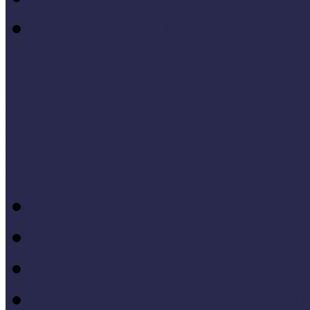
I. Országos Múzeumpeda
Cselekvő közösségek
Múzeumi és könyvtári fejl
Bibliográfia
Andragógia
Elméleti muzeológia
Felnőttképzés
Fogyatékkal élők múzeu