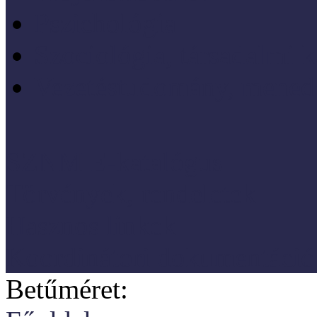
Pszichológia
Szociológia, társadalmi 
Vezetéstudomány, mened
SZNM E-katalógus
Törvények, rendeletek
Hasznos linkek
Koordinátori dokumentáció
Betűméret: