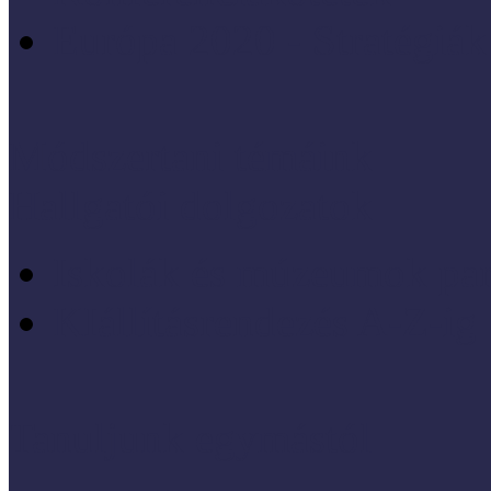
Európa 2020 - Stratégiák
Módszertani témáink
Hallgatói dolgozatok
Iskolák és múzeumok par
KIállításrendezés A-Z-ig
Tanuljunk egymástól