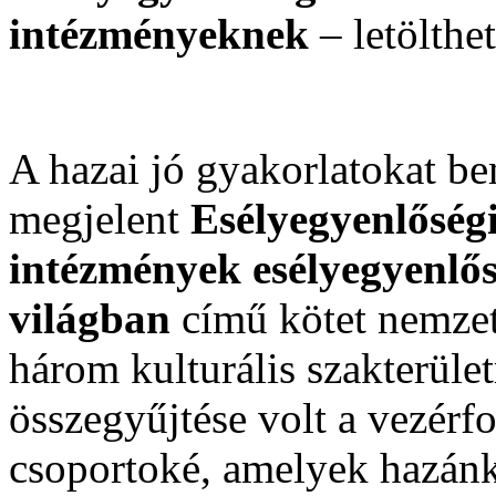
intézményeknek
– letölthe
A hazai jó gyakorlatokat be
megjelent
Esélyegyenlőség
intézmények esélyegyenlős
világban
című kötet nemzetk
három kulturális szakterüle
összegyűjtése volt a vezérf
csoportoké, amelyek hazánk