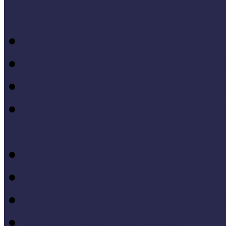
Letölthető szakanyagok
Módszertani kiadványok
Mintaprojekt kiadványo
Pedagógiai online kiadv
Múzeumpedagógiai Nívód
online kiadványai
Módszertani útmutatók
Tanulmányok, kutatások
Oktatási segédanyagok 
Konferenciakötetek