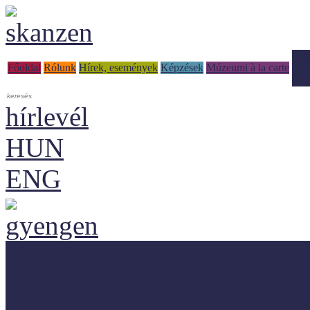
Tud
Főoldal
Rólunk
Hírek, események
Képzések
Múzeumi à la carte
hírlevél
HUN
ENG
Adaptálásra ajánljuk!
Letölthető szakanyagok