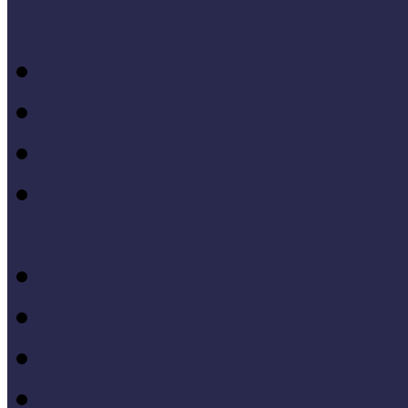
konferenciakötete
X. Országos Múzeumpeda
VII. Országos Múzeumpe
VI. Országos Múzeumped
Felsőbb osztályba léph
Program zárókonferencia
V. Országos Múzeumpeda
IV. Országos Múzeumped
III. Országos Múzeumped
I. Országos Múzeumpeda