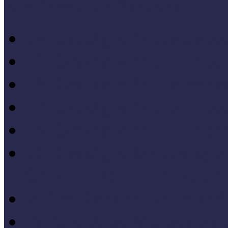
Konferenciaelőadások
14. Országos Múzeumped
20. Országos Múzeumped
19. Országos Múzeumped
17. Országos Múzeumped
14. Országos Múzeumped
11. Országos Múzeumped
Célkeresztben a múzeum
V. Országos Múzeumandr
IV. Országos Múzeumand