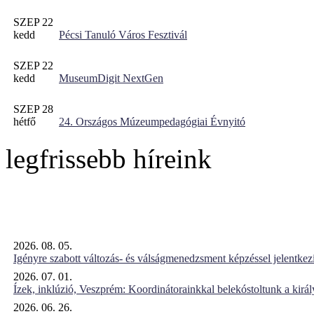
SZEP 22
kedd
Pécsi Tanuló Város Fesztivál
SZEP 22
kedd
MuseumDigit NextGen
SZEP 28
hétfő
24. Országos Múzeumpedagógiai Évnyitó
legfrissebb híreink
2026. 08. 05.
Igényre szabott változás- és válságmenedzsment képzéssel jelent
2026. 07. 01.
Ízek, inklúzió, Veszprém: Koordinátorainkkal belekóstoltunk a kirá
2026. 06. 26.