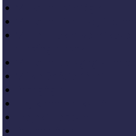
Múzeumi stratégia
Múzeumi tanulás, tudo
Múzeumokra vonatkozó jo
állásfoglalások
Múzeumpedagógiai móds
Művelődéstörténet
Pedagógia
PR, kommunikáció
Projektmódszer
Pszichológia