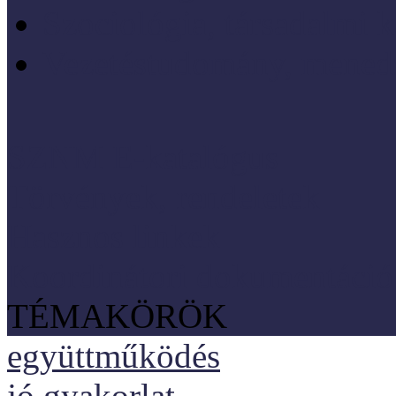
Szociológia, társadalmi 
Vezetéstudomány, mened
SZNM E-katalógus
Törvények, rendeletek
Hasznos linkek
Koordinátori dokumentáció
TÉMAKÖRÖK
együttműködés
jó gyakorlat