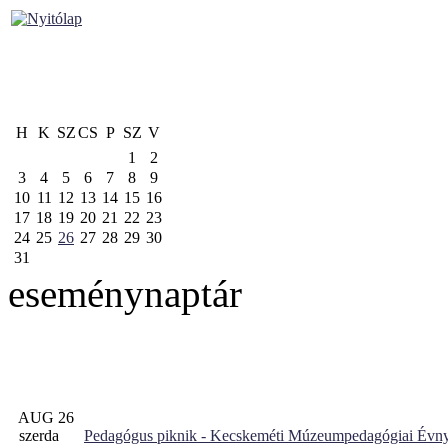
H
K
SZ
CS
P
SZ
V
1
2
3
4
5
6
7
8
9
10
11
12
13
14
15
16
17
18
19
20
21
22
23
24
25
26
27
28
29
30
31
eseménynaptár
AUG 26
szerda
Pedagógus piknik - Kecskeméti Múzeumpedagógiai Évny