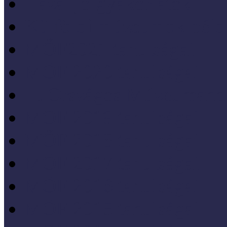
Hazai jó gyakorlatok
Külföldi múzeumok péld
MŐF2021 tanulságai
MÖF 2020 tanulságai
II. Országos Múzeumand
MÖF 2019 tanulságai
MŐF 2018 tanulságai
MÖF 2017 tanulságai
MÖF 2016 tanulságai
MÖF 2015 tanulságai