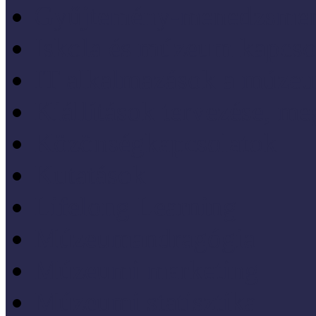
Gyűjtemény-menedzsme
Iskola és múzeum kapcso
IT alkalmazások a múze
Kiállítások tervezése, meg
Közönségkapcsolatok
Kutatások
Lifelong Learning
Múzeumandragógia
Múzeumi marketing
Múzeumi statisztika