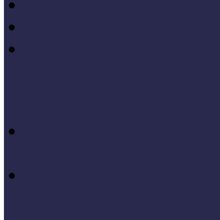
MÖF 2014 tanulságai
MÖF 2013 tanulságai
Tagállami tapasztalatok, 
Videók, kisfilmek
Múzeumi és könyvtári fej
keretében készült videók,
Élő történelem videók