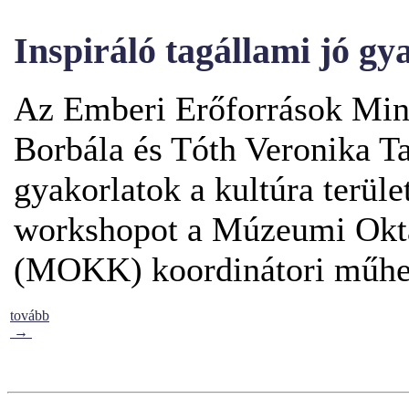
Inspiráló tagállami jó gy
Az Emberi Erőforrások Mini
Borbála és Tóth Veronika Ta
gyakorlatok a kultúra terüle
workshopot a Múzeumi Okta
(MOKK) koordinátori műhel
tovább
→