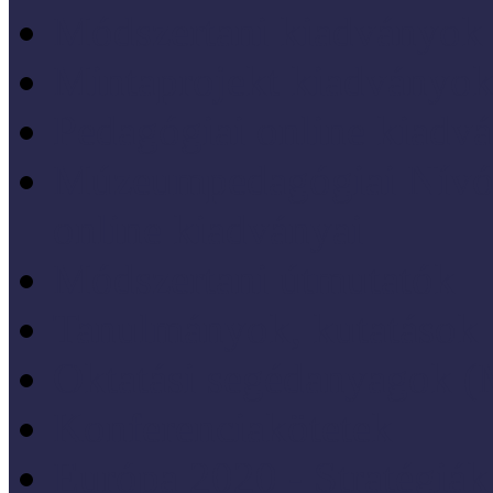
Módszertani kiadványok
Mintaprojekt kiadványo
Pedagógiai online kiadv
Múzeumpedagógiai Nívód
online kiadványai
Módszertani útmutatók
Tanulmányok, kutatások
Oktatási segédanyagok 
Konferenciakötetek
Európa 2020 - Stratégiák