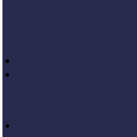
Módszertani témáink
Hallgatói dolgozatok
Iskolák és múzeumok par
KIállításrendezés A-Z-ig
Tanuljunk egymástól
Nívódíj nyertesek