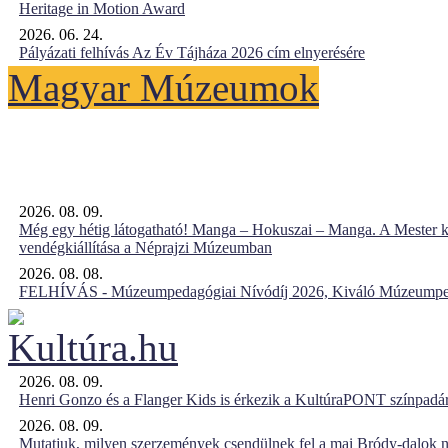
Heritage in Motion Award
2026. 06. 24.
Pályázati felhívás Az Év Tájháza 2026 cím elnyerésére
Magyar Múzeumok
2026. 08. 09.
Még egy hétig látogatható! Manga – Hokuszai – Manga. A Mester k
vendégkiállítása a Néprajzi Múzeumban
2026. 08. 08.
FELHÍVÁS - Múzeumpedagógiai Nívódíj 2026, Kiváló Múzeumpe
2026. 08. 09.
Henri Gonzo és a Flanger Kids is érkezik a KultúraPONT színpadár
2026. 08. 09.
Mutatjuk, milyen szerzemények csendülnek fel a mai Bródy-dalok 