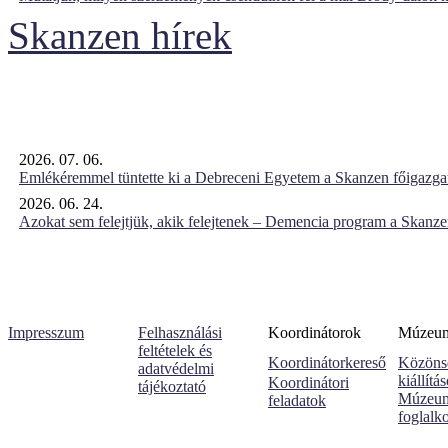
Skanzen hírek
2026. 07. 06.
Emlékéremmel tüntette ki a Debreceni Egyetem a Skanzen főigazgat
2026. 06. 24.
Azokat sem felejtjük, akik felejtenek – Demencia program a Skanz
Impresszum
Felhasználási
Koordinátorok
Múzeumi
feltételek és
Koordinátorkereső
Közöns
adatvédelmi
kiállítá
Koordinátori
tájékoztató
Múzeum
feladatok
foglalk