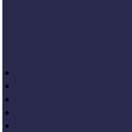
Cselekvő közösségek
Múzeumi és könyvtári fejl
Bibliográfia
Andragógia
Elméleti muzeológia
Felnőttképzés
Fogyatékkal élők múzeu
Forrásteremtés, pályázati