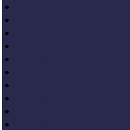
Gyűjtemény-menedzsme
Iskola és múzeum kapcso
IT alkalmazások a múze
Kiállítások tervezése, meg
Közönségkapcsolatok
Kutatások
Lifelong Learning
Múzeumandragógia
Múzeumi marketing
Múzeumi statisztika