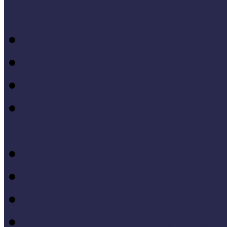
konferenciakötete
X. Országos Múzeumpeda
VII. Országos Múzeumpe
VI. Országos Múzeumped
Felsőbb osztályba léph
Program zárókonferencia
V. Országos Múzeumpeda
IV. Országos Múzeumped
III. Országos Múzeumped
I. Országos Múzeumpeda