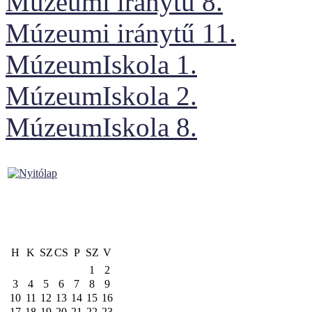
Múzeumi iránytű 8.
Múzeumi iránytű 11.
MúzeumIskola 1.
MúzeumIskola 2.
MúzeumIskola 8.
H
K
SZ
CS
P
SZ
V
1
2
3
4
5
6
7
8
9
10
11
12
13
14
15
16
17
18
19
20
21
22
23