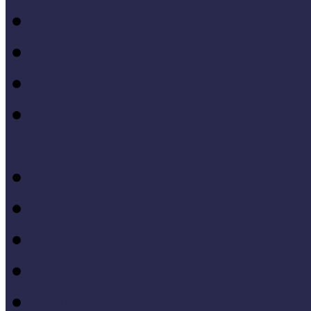
Módszertani kiadványok
Mintaprojekt kiadványo
Pedagógiai online kiadv
Múzeumpedagógiai Nívód
online kiadványai
Módszertani útmutatók
Tanulmányok, kutatások
Oktatási segédanyagok 
Konferenciakötetek
Európa 2020 - Stratégiák