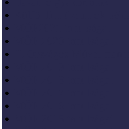
Hazai jó gyakorlatok
Külföldi múzeumok péld
MŐF2021 tanulságai
MÖF 2020 tanulságai
II. Országos Múzeumand
MÖF 2019 tanulságai
MŐF 2018 tanulságai
MÖF 2017 tanulságai
MÖF 2016 tanulságai
MÖF 2015 tanulságai