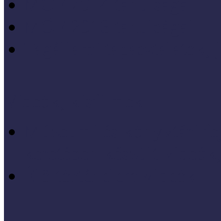
MÖF 2014 tanulságai
MÖF 2013 tanulságai
Tagállami tapasztalatok, 
Videók, kisfilmek
Múzeumi és könyvtári fej
keretében készült videók,
Élő történelem videók