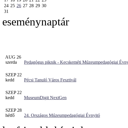
24
25
26
27
28
29
30
31
eseménynaptár
AUG 26
szerda
Pedagógus piknik - Kecskeméti Múzeumpedagógiai Évny
SZEP 22
kedd
Pécsi Tanuló Város Fesztivál
SZEP 22
kedd
MuseumDigit NextGen
SZEP 28
hétfő
24. Országos Múzeumpedagógiai Évnyitó