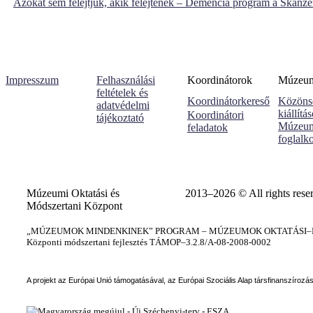
Azokat sem felejtjük, akik felejtenek – Demencia program a Skanz
Impresszum
Felhasználási
Koordinátorok
Múzeumi
feltételek és
Koordinátorkereső
Közöns
adatvédelmi
kiállítá
Koordinátori
tájékoztató
Múzeum
feladatok
foglalk
Múzeumi Oktatási és
2013–2026 © All rights rese
Módszertani Központ
„MÚZEUMOK MINDENKINEK” PROGRAM – MÚZEUMOK OKTATÁSI–KÉ
Központi módszertani fejlesztés TÁMOP–3.2.8/A-08-2008-0002
A projekt az Európai Unió támogatásával, az Európai Szociális Alap társfinanszírozá