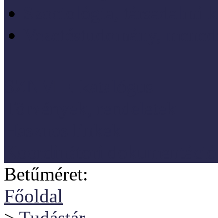
Szociológia, társadalmi 
Vezetéstudomány, mened
SZNM E-katalógus
Törvények, rendeletek
Hasznos linkek
Koordinátori dokumentáció
Betűméret:
Főoldal
>
Tudástár