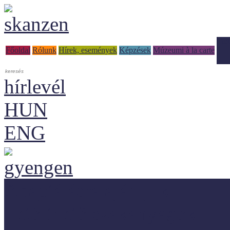
Tud
Főoldal
Rólunk
Hírek, események
Képzések
Múzeumi à la carte
hírlevél
HUN
ENG
Adaptálásra ajánljuk!
Letölthető szakanyagok