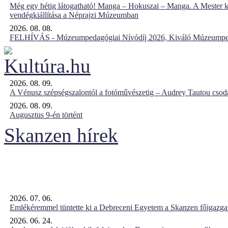
Még egy hétig látogatható! Manga – Hokuszai – Manga. A Mester k
vendégkiállítása a Néprajzi Múzeumban
2026. 08. 08.
FELHÍVÁS - Múzeumpedagógiai Nívódíj 2026, Kiváló Múzeumpe
2026. 08. 09.
A Vénusz szépségszalontól a fotóművészetig – Audrey Tautou csodá
2026. 08. 09.
Augusztus 9-én történt
Skanzen hírek
2026. 07. 06.
Emlékéremmel tüntette ki a Debreceni Egyetem a Skanzen főigazgat
2026. 06. 24.