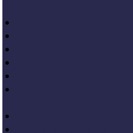
Konferenciaelőadások
14. Országos Múzeumped
20. Országos Múzeumped
19. Országos Múzeumped
17. Országos Múzeumped
14. Országos Múzeumped
11. Országos Múzeumped
Célkeresztben a múzeum
V. Országos Múzeumandr
IV. Országos Múzeumand