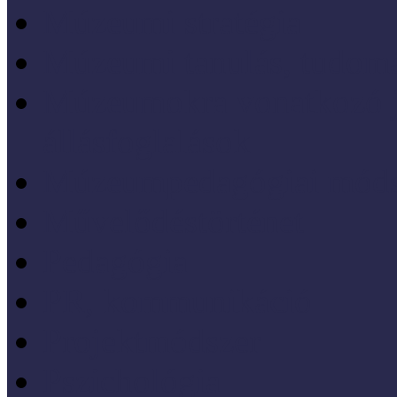
Múzeumi stratégia
Múzeumi tanulás, tudo
Múzeumokra vonatkozó jo
állásfoglalások
Múzeumpedagógiai móds
Művelődéstörténet
Pedagógia
PR, kommunikáció
Projektmódszer
Pszichológia