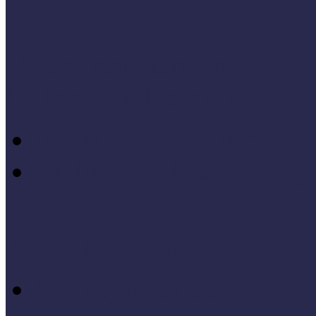
Módszertani témáink
Hallgatói dolgozatok
Iskolák és múzeumok par
KIállításrendezés A-Z-ig
Tanuljunk egymástól
Nívódíj nyertesek