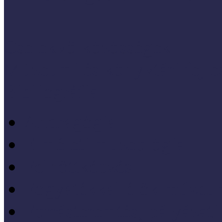
Cselekvő közösségek
Múzeumi és könyvtári fejl
Bibliográfia
Andragógia
Elméleti muzeológia
Felnőttképzés
Fogyatékkal élők múzeu
Forrásteremtés, pályázati