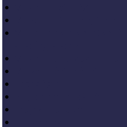
Múzeumi stratégia
Múzeumi tanulás, tudo
Múzeumokra vonatkozó jo
állásfoglalások
Múzeumpedagógiai móds
Művelődéstörténet
Pedagógia
PR, kommunikáció
Projektmódszer
Pszichológia