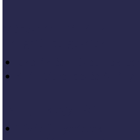
Módszertani témáink
Hallgatói dolgozatok
Iskolák és múzeumok par
KIállításrendezés A-Z-ig
Tanuljunk egymástól
Nívódíj nyertesek