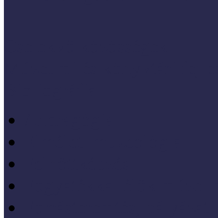
Cselekvő közösségek
Múzeumi és könyvtári fejl
Bibliográfia
Andragógia
Elméleti muzeológia
Felnőttképzés
Fogyatékkal élők múzeu
Forrásteremtés, pályázati