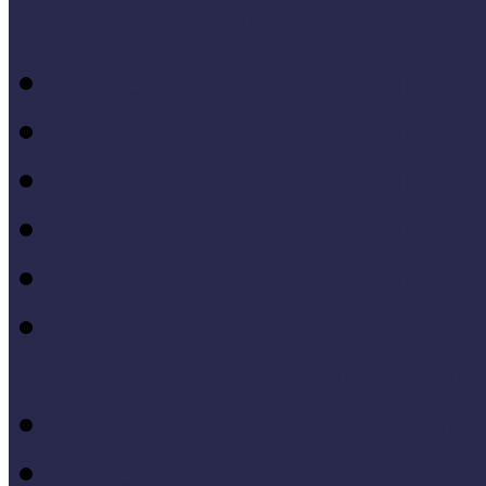
Konferenciaelőadások
14. Országos Múzeumped
20. Országos Múzeumped
19. Országos Múzeumped
17. Országos Múzeumped
14. Országos Múzeumped
11. Országos Múzeumped
Célkeresztben a múzeum
V. Országos Múzeumandr
IV. Országos Múzeumand