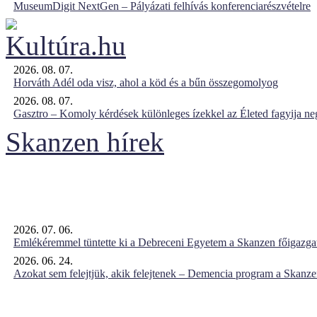
MuseumDigit NextGen – Pályázati felhívás konferenciarészvételre
2026. 08. 07.
Horváth Adél oda visz, ahol a köd és a bűn összegomolyog
2026. 08. 07.
Gasztro – Komoly kérdések különleges ízekkel az Életed fagyija n
Skanzen hírek
2026. 07. 06.
Emlékéremmel tüntette ki a Debreceni Egyetem a Skanzen főigazgat
2026. 06. 24.
Azokat sem felejtjük, akik felejtenek – Demencia program a Skanz