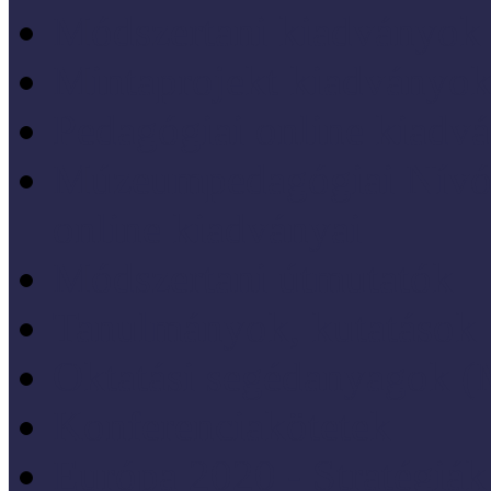
Módszertani kiadványok
Mintaprojekt kiadványo
Pedagógiai online kiadv
Múzeumpedagógiai Nívód
online kiadványai
Módszertani útmutatók
Tanulmányok, kutatások
Oktatási segédanyagok 
Konferenciakötetek
Európa 2020 - Stratégiák