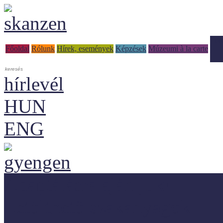
Tud
Főoldal
Rólunk
Hírek, események
Képzések
Múzeumi à la carte
hírlevél
HUN
ENG
Adaptálásra ajánljuk!
Letölthető szakanyagok