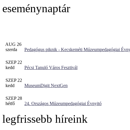
eseménynaptár
AUG 26
szerda
Pedagógus piknik - Kecskeméti Múzeumpedagógiai Évny
SZEP 22
kedd
Pécsi Tanuló Város Fesztivál
SZEP 22
kedd
MuseumDigit NextGen
SZEP 28
hétfő
24. Országos Múzeumpedagógiai Évnyitó
legfrissebb híreink