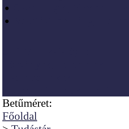
Szociológia, társadalmi 
Vezetéstudomány, mened
SZNM E-katalógus
Törvények, rendeletek
Hasznos linkek
Koordinátori dokumentáció
Betűméret:
Főoldal
>
Tudástár