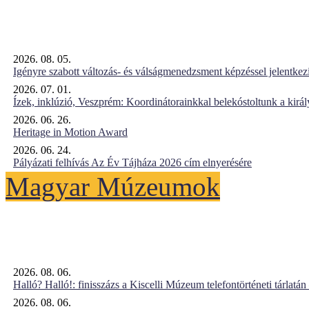
2026. 08. 05.
Igényre szabott változás- és válságmenedzsment képzéssel jelent
2026. 07. 01.
Ízek, inklúzió, Veszprém: Koordinátorainkkal belekóstoltunk a kirá
2026. 06. 26.
Heritage in Motion Award
2026. 06. 24.
Pályázati felhívás Az Év Tájháza 2026 cím elnyerésére
Magyar Múzeumok
2026. 08. 06.
Halló? Halló!: finisszázs a Kiscelli Múzeum telefontörténeti tárlatán
2026. 08. 06.