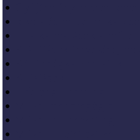
Gyűjtemény-menedzsme
Iskola és múzeum kapcso
IT alkalmazások a múze
Kiállítások tervezése, meg
Közönségkapcsolatok
Kutatások
Lifelong Learning
Múzeumandragógia
Múzeumi marketing
Múzeumi statisztika