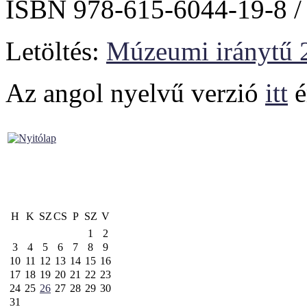
ISBN 978-615-6044-19-8 /
Letöltés:
Múzeumi iránytű 
Az angol nyelvű verzió
itt
é
H
K
SZ
CS
P
SZ
V
1
2
3
4
5
6
7
8
9
10
11
12
13
14
15
16
17
18
19
20
21
22
23
24
25
26
27
28
29
30
31