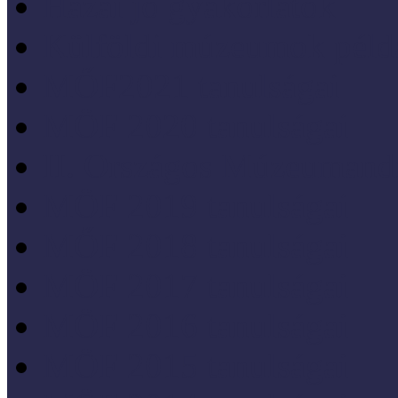
Hazai jó gyakorlatok
Külföldi múzeumok péld
MŐF2021 tanulságai
MÖF 2020 tanulságai
II. Országos Múzeumand
MÖF 2019 tanulságai
MŐF 2018 tanulságai
MÖF 2017 tanulságai
MÖF 2016 tanulságai
MÖF 2015 tanulságai