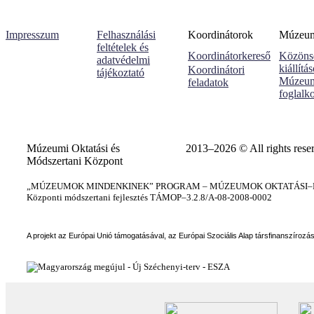
Impresszum
Felhasználási
Koordinátorok
Múzeumi
feltételek és
Koordinátorkereső
Közöns
adatvédelmi
kiállítá
Koordinátori
tájékoztató
Múzeum
feladatok
foglalk
Múzeumi Oktatási és
2013–2026 © All rights rese
Módszertani Központ
„MÚZEUMOK MINDENKINEK” PROGRAM – MÚZEUMOK OKTATÁSI–KÉ
Központi módszertani fejlesztés TÁMOP–3.2.8/A-08-2008-0002
A projekt az Európai Unió támogatásával, az Európai Szociális Alap társfinanszírozá