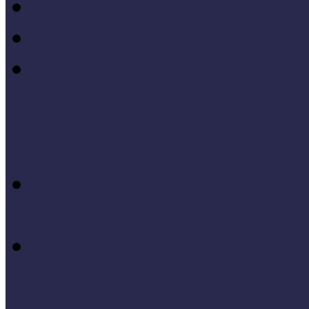
MÖF 2014 tanulságai
MÖF 2013 tanulságai
Tagállami tapasztalatok, 
Videók, kisfilmek
Múzeumi és könyvtári fej
keretében készült videók,
Élő történelem videók