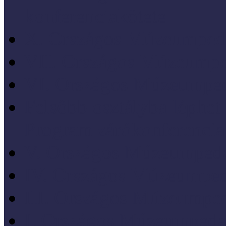
konferenciakötete
X. Országos Múzeumpeda
VII. Országos Múzeumpe
VI. Országos Múzeumped
Felsőbb osztályba léph
Program zárókonferencia
V. Országos Múzeumpeda
IV. Országos Múzeumped
III. Országos Múzeumped
I. Országos Múzeumpeda