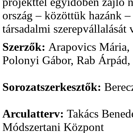
projekttel egyidőben zajló 
ország – közöttük hazánk –
társadalmi szerepvállalását 
Szerzők:
Arapovics Mária,
Polonyi Gábor, Rab Árpád,
Sorozatszerkesztők:
Berec
Arculatterv
:
Takács Bened
Módszertani Központ