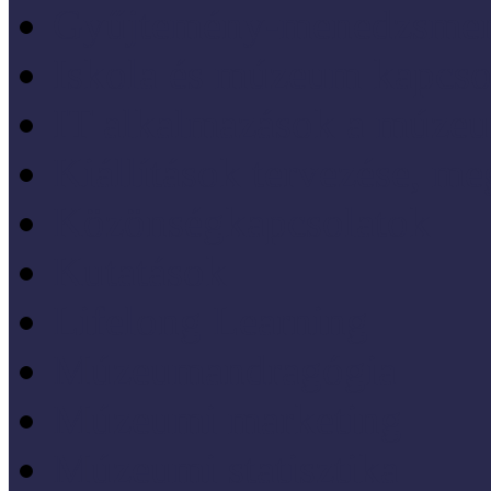
Gyűjtemény-menedzsme
Iskola és múzeum kapcso
IT alkalmazások a múze
Kiállítások tervezése, meg
Közönségkapcsolatok
Kutatások
Lifelong Learning
Múzeumandragógia
Múzeumi marketing
Múzeumi statisztika