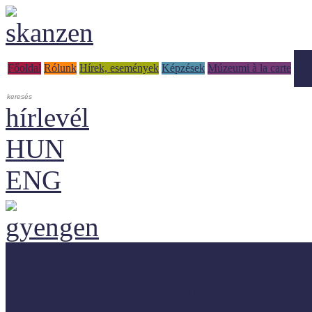
Tud
Főoldal
Rólunk
Hírek, események
Képzések
Múzeumi à la carte
hírlevél
HUN
ENG
Adaptálásra ajánljuk!
Letölthető szakanyagok