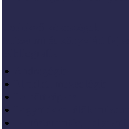
Cselekvő közösségek
Múzeumi és könyvtári fejl
Bibliográfia
Andragógia
Elméleti muzeológia
Felnőttképzés
Fogyatékkal élők múzeu
Forrásteremtés, pályázati