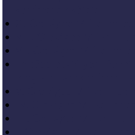
konferenciakötete
X. Országos Múzeumpeda
VII. Országos Múzeumpe
VI. Országos Múzeumped
Felsőbb osztályba léph
Program zárókonferencia
V. Országos Múzeumpeda
IV. Országos Múzeumped
III. Országos Múzeumped
I. Országos Múzeumpeda