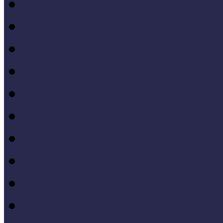
Hazai jó gyakorlatok
Külföldi múzeumok péld
MŐF2021 tanulságai
MÖF 2020 tanulságai
II. Országos Múzeumand
MÖF 2019 tanulságai
MŐF 2018 tanulságai
MÖF 2017 tanulságai
MÖF 2016 tanulságai
MÖF 2015 tanulságai