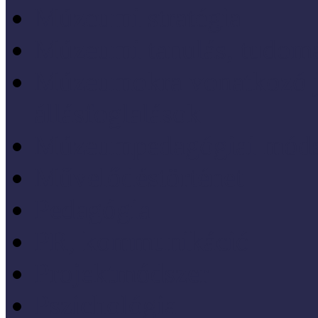
Múzeumi stratégia
Múzeumi tanulás, tudo
Múzeumokra vonatkozó jo
állásfoglalások
Múzeumpedagógiai móds
Művelődéstörténet
Pedagógia
PR, kommunikáció
Projektmódszer
Pszichológia