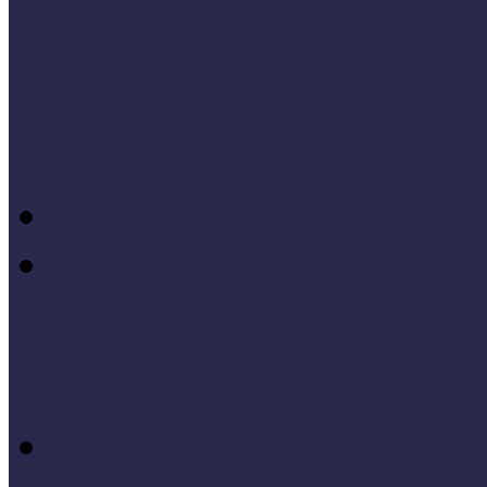
Módszertani témáink
Hallgatói dolgozatok
Iskolák és múzeumok par
KIállításrendezés A-Z-ig
Tanuljunk egymástól
Nívódíj nyertesek