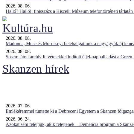
2026. 08. 06.
Halló? Halló!: finisszázs a Kiscelli Múzeum telefontörténeti tárlatán
2026. 08. 08.
Madonna, Muse és Morrissey: belehallgattunk a nagyágyúk új leme
2026. 08. 08.
Sosem látott archív felvételekkel indított éjjel-nappali adást a Gree
Skanzen hírek
2026. 07. 06.
Emlékéremmel tüntette ki a Debreceni Egyetem a Skanzen főigazgat
2026. 06. 24.
Azokat sem felejtjük, akik felejtenek – Demencia program a Skanz