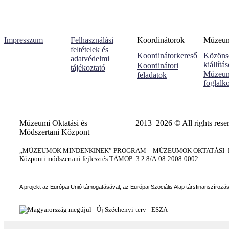
Impresszum
Felhasználási
Koordinátorok
Múzeumi
feltételek és
Koordinátorkereső
Közöns
adatvédelmi
kiállítá
Koordinátori
tájékoztató
Múzeum
feladatok
foglalk
Múzeumi Oktatási és
2013–2026 © All rights rese
Módszertani Központ
„MÚZEUMOK MINDENKINEK” PROGRAM – MÚZEUMOK OKTATÁSI–KÉ
Központi módszertani fejlesztés TÁMOP–3.2.8/A-08-2008-0002
A projekt az Európai Unió támogatásával, az Európai Szociális Alap társfinanszírozá