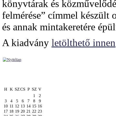
könyvtárak és közművelődés
felmérése” címmel készült o
és annak mintakeretére épül
A kiadvány
letölthető innen
H
K
SZ
CS
P
SZ
V
1
2
3
4
5
6
7
8
9
10
11
12
13
14
15
16
17
18
19
20
21
22
23