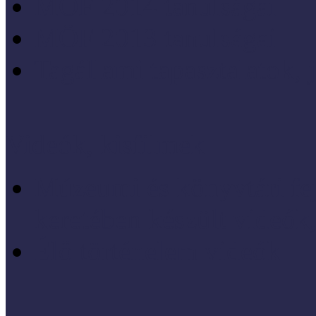
MÖF 2014 tanulságai
MÖF 2013 tanulságai
Tagállami tapasztalatok, 
Videók, kisfilmek
Múzeumi és könyvtári fej
keretében készült videók,
Élő történelem videók