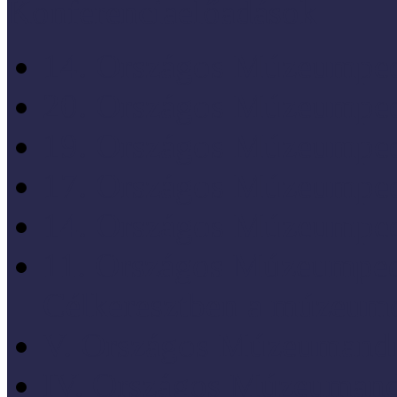
Konferenciaelőadások
14. Országos Múzeumped
20. Országos Múzeumped
19. Országos Múzeumped
17. Országos Múzeumped
14. Országos Múzeumped
11. Országos Múzeumped
Célkeresztben a múzeum
V. Országos Múzeumandr
IV. Országos Múzeumand