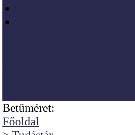
Szociológia, társadalmi 
Vezetéstudomány, mened
SZNM E-katalógus
Törvények, rendeletek
Hasznos linkek
Koordinátori dokumentáció
Betűméret:
Főoldal
>
Tudástár