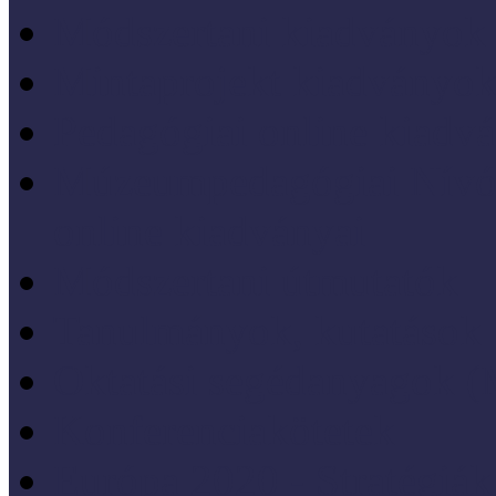
Módszertani kiadványok
Mintaprojekt kiadványo
Pedagógiai online kiadv
Múzeumpedagógiai Nívód
online kiadványai
Módszertani útmutatók
Tanulmányok, kutatások
Oktatási segédanyagok 
Konferenciakötetek
Európa 2020 - Stratégiák