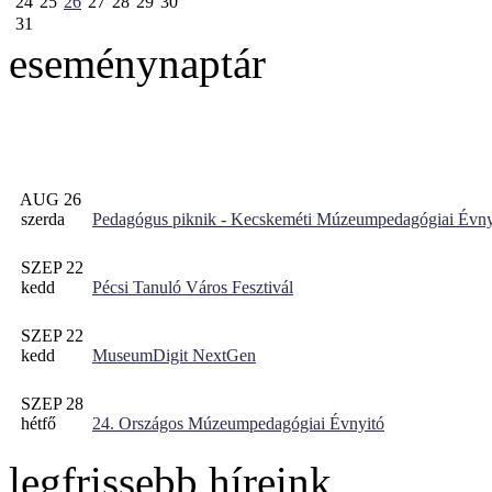
24
25
26
27
28
29
30
31
eseménynaptár
AUG 26
szerda
Pedagógus piknik - Kecskeméti Múzeumpedagógiai Évny
SZEP 22
kedd
Pécsi Tanuló Város Fesztivál
SZEP 22
kedd
MuseumDigit NextGen
SZEP 28
hétfő
24. Országos Múzeumpedagógiai Évnyitó
legfrissebb híreink