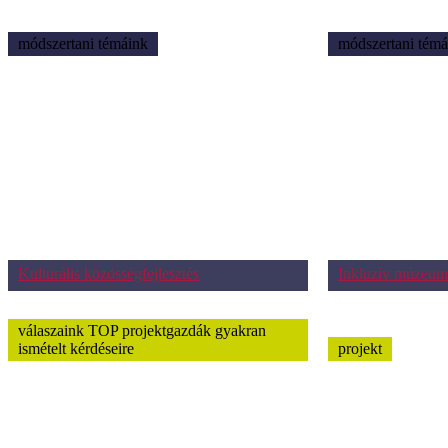
módszertani témáink
módszertani témá
Kulturális közösségfejlesztés
Inkluzív múzeum
válaszaink TOP projektgazdák gyakran
ismételt kérdéseire
projekt