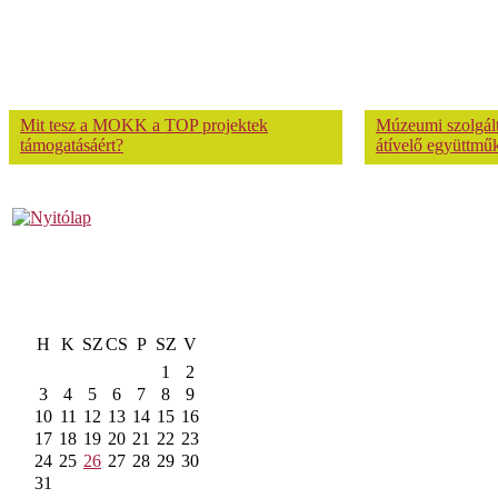
Mit tesz a MOKK a TOP projektek
Múzeumi szolgálta
támogatásáért?
átívelő együttmű
H
K
SZ
CS
P
SZ
V
1
2
3
4
5
6
7
8
9
10
11
12
13
14
15
16
17
18
19
20
21
22
23
24
25
26
27
28
29
30
31