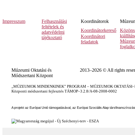
Impresszum
Felhasználási
Koordinátorok
Múzeumi
feltételek és
Koordinátorkereső
Közöns
adatvédelmi
kiállítá
Koordinátori
tájékoztató
Múzeum
feladatok
foglalk
Múzeumi Oktatási és
2013–2026 © All rights rese
Módszertani Központ
„MÚZEUMOK MINDENKINEK” PROGRAM – MÚZEUMOK OKTATÁSI–KÉ
Központi módszertani fejlesztés TÁMOP–3.2.8/A-08-2008-0002
A projekt az Európai Unió támogatásával, az Európai Szociális Alap társfinanszírozá