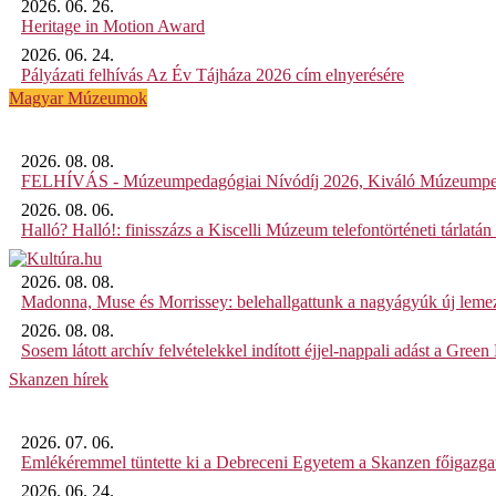
2026. 06. 26.
Heritage in Motion Award
2026. 06. 24.
Pályázati felhívás Az Év Tájháza 2026 cím elnyerésére
Magyar Múzeumok
2026. 08. 08.
FELHÍVÁS - Múzeumpedagógiai Nívódíj 2026, Kiváló Múzeumpe
2026. 08. 06.
Halló? Halló!: finisszázs a Kiscelli Múzeum telefontörténeti tárlatán
2026. 08. 08.
Madonna, Muse és Morrissey: belehallgattunk a nagyágyúk új leme
2026. 08. 08.
Sosem látott archív felvételekkel indított éjjel-nappali adást a Gree
Skanzen hírek
2026. 07. 06.
Emlékéremmel tüntette ki a Debreceni Egyetem a Skanzen főigazgat
2026. 06. 24.