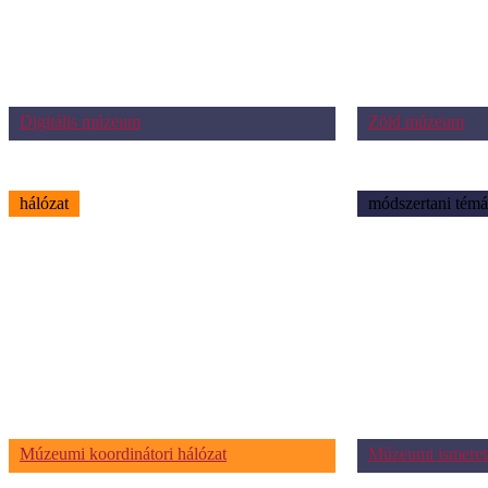
Digitális múzeum
Zöld múzeum
hálózat
módszertani témá
Múzeumi koordinátori hálózat
Múzeumi ismeret