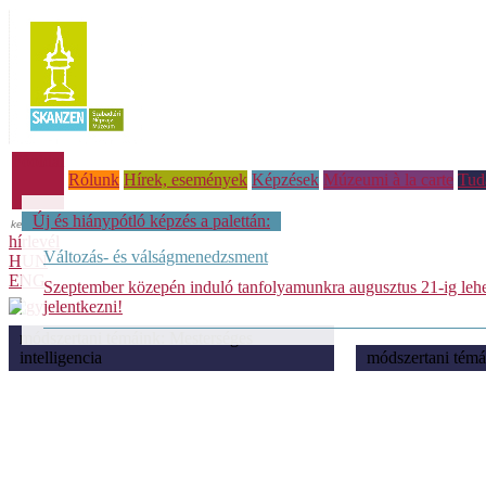
Főoldal
Rólunk
Hírek, események
Képzések
Múzeumi à la carte
Tud
Új és hiánypótló képzés a palettán:
hírlevél
Változás- és válságmenedzsment
HUN
ENG
Szeptember közepén induló tanfolyamunkra augusztus 21-ig leh
jelentkezni!
módszertani témáink: Mesterséges
intelligencia
módszertani témá