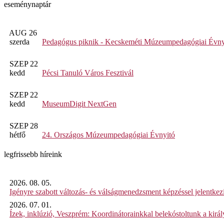
eseménynaptár
AUG 26
szerda
Pedagógus piknik - Kecskeméti Múzeumpedagógiai Évny
SZEP 22
kedd
Pécsi Tanuló Város Fesztivál
SZEP 22
kedd
MuseumDigit NextGen
SZEP 28
hétfő
24. Országos Múzeumpedagógiai Évnyitó
legfrissebb híreink
2026. 08. 05.
Igényre szabott változás- és válságmenedzsment képzéssel jelent
2026. 07. 01.
Ízek, inklúzió, Veszprém: Koordinátorainkkal belekóstoltunk a kirá