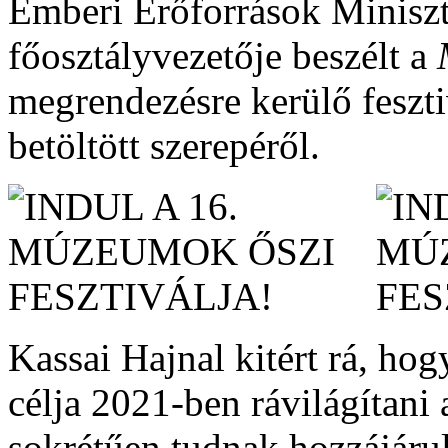
Emberi Erőforrások Minisz
főosztályvezetője beszélt a
megrendezésre kerülő fesztiv
betöltött szerepéről.
Kassai Hajnal kitért rá, ho
célja 2021-ben rávilágítan
sokrétűen tudnak hozzájárul