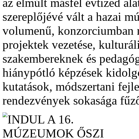
az elmúlt másfél évtized ala
szereplőjévé vált a hazai m
volumenű, konzorciumban m
projektek vezetése, kulturál
szakembereknek és pedagóg
hiánypótló képzések kidolgo
kutatások, módszertani fejl
rendezvények sokasága fűző