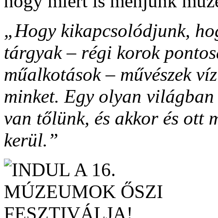
hogy miért is menjünk mú
„Hogy kikapcsolódjunk, hogy
tárgyak – régi korok ponto
műalkotások – művészek vízi
minket. Egy olyan világban
van tőlünk, és akkor és ott
kerül.”