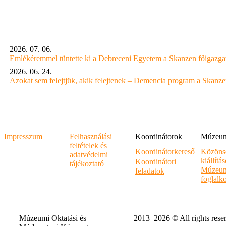
2026. 07. 06.
Emlékéremmel tüntette ki a Debreceni Egyetem a Skanzen főigazgat
2026. 06. 24.
Azokat sem felejtjük, akik felejtenek – Demencia program a Skanz
Impresszum
Felhasználási
Koordinátorok
Múzeumi
feltételek és
Koordinátorkereső
Közöns
adatvédelmi
kiállítá
Koordinátori
tájékoztató
Múzeum
feladatok
foglalk
Múzeumi Oktatási és
2013–2026 © All rights rese