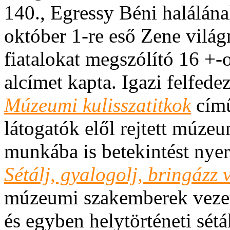
140., Egressy Béni halálána
október 1-re eső Zene világn
fiatalokat megszólító 16 +
alcímet kapta. Igazi felfede
Múzeumi kulisszatitkok
című
látogatók elől rejtett múze
munkába is betekintést nyer
Sétálj, gyalogolj, bringázz 
múzeumi szakemberek vezet
és egyben helytörténeti sétá