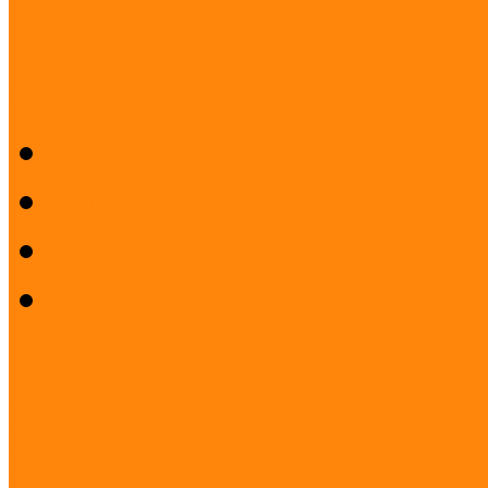
Sajtószoba
Logók
Sajtóközlemények
Sajtóvisszhang
Felhasználási feltételek 
Partnereink
Elismeréseink