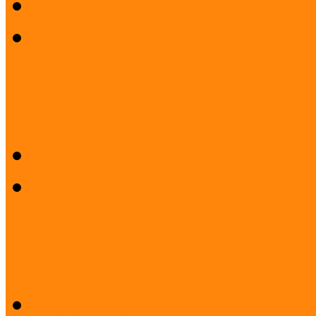
Minőségpolitika
Munkatársaink
MOKK
Története
Múzeumok Mindenkinek
Módszertani fejlesztés
Kutatások