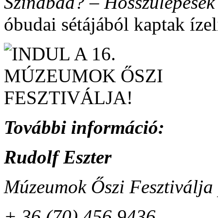
Szindbád? – Hosszúlépések
óbudai sétájából kaptak ízel
További információ:
Rudolf Eszter
Múzeumok Őszi Fesztiválja
+ 36 (70) 456 9436