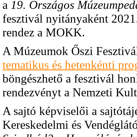
a
19. Országos Múzeumpeda
fesztivál nyitányaként 202
rendez a MOKK.
A Múzeumok Őszi Fesztiválj
tematikus és hetenkénti pr
böngészhető a fesztivál hon
rendezvényt a Nemzeti Kult
A sajtó képviselői a sajtót
Kereskedelmi és Vendéglá