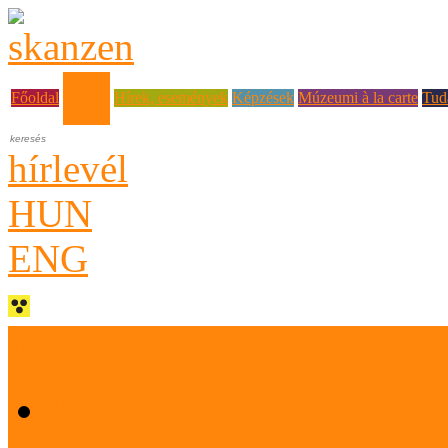
Rólunk
Főoldal
Hírek, események
Képzések
Múzeumi à la carte
Tud
hírlevél
HUN
ENG
Kik vagyunk
Küldetés