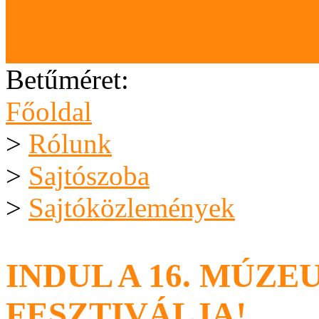
Letölthető anyagok
Karrier (megpályázható áll
Betűméret:
Főoldal
>
Rólunk
>
Sajtószoba
>
Sajtóközlemények
INDUL A 16. MÚZ
FESZTIVÁLJA!