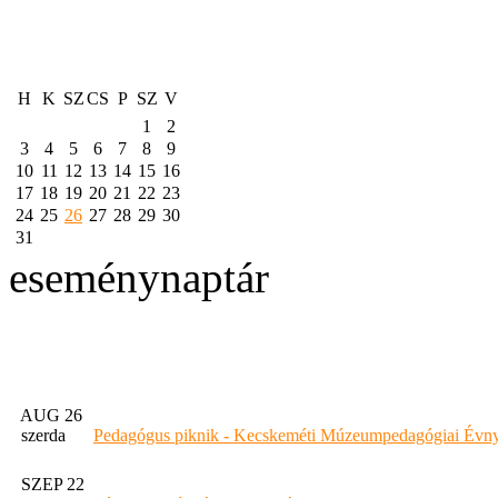
H
K
SZ
CS
P
SZ
V
1
2
3
4
5
6
7
8
9
10
11
12
13
14
15
16
17
18
19
20
21
22
23
24
25
26
27
28
29
30
31
eseménynaptár
AUG 26
szerda
Pedagógus piknik - Kecskeméti Múzeumpedagógiai Évny
SZEP 22