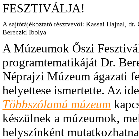
A sajtótájékoztató résztvevői: Kassai Hajnal, dr
Bereczki Ibolya
A Múzeumok Őszi Fesztiválj
programtematikáját Dr. Bere
Néprajzi Múzeum ágazati fel
helyettese ismertette. Az id
Többszólamú múzeum
kapcs
készülnek a múzeumok, mel
helyszínként mutatkozhatnak