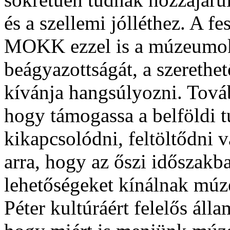
és a szellemi jólléthez. A f
MOKK ezzel is a múzeumok 
beágyazottságát, a szerethe
kívánja hangsúlyozni. Tová
hogy támogassa a belföldi tu
kikapcsolódni, feltöltődni
arra, hogy az őszi időszakb
lehetőségeket kínálnak múz
Péter kultúráért felelős állam