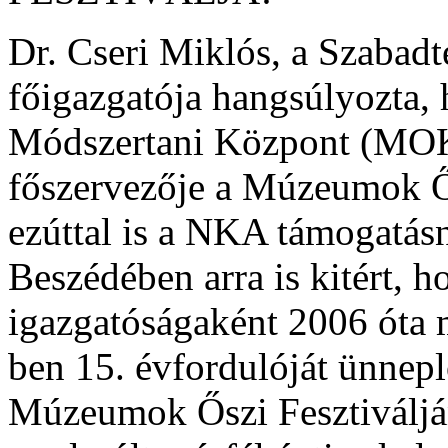
Dr. Cseri Miklós, a Szabad
főigazgatója hangsúlyozta,
Módszertani Központ (MO
főszervezője a Múzeumok Ős
ezúttal is a NKA támogatás
Beszédében arra is kitért, 
igazgatóságaként 2006 óta 
ben 15. évfordulóját ünn
Múzeumok Őszi Fesztiválján