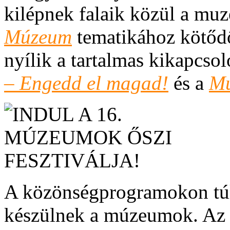
kilépnek falaik közül a mu
Múzeum
tematikához kötődő
nyílik a tartalmas kikapcso
– Engedd el magad!
és a
Mú
A közönségprogramokon tú
készülnek a múzeumok. Az e