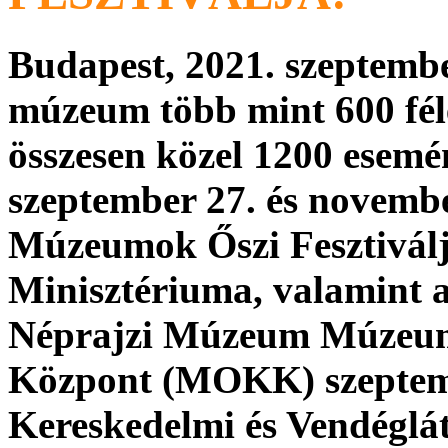
Budapest, 2021. szeptembe
múzeum több mint 600 fé
összesen közel 1200 esemé
szeptember 27. és november
Múzeumok Őszi Fesztivál
Minisztériuma, valamint a 
Néprajzi Múzeum Múzeumi
Központ (MOKK) szeptem
Kereskedelmi és Vendégl