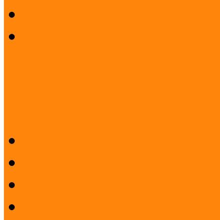
Mintaprojektek
Múzeumi Iránytű sorozat
Kapcsolat
Országos koordinátori háló
Koordinátorok feladata
Koordinátorkereső
Koordinátori hálózat korá
Beszámolók koordinátori