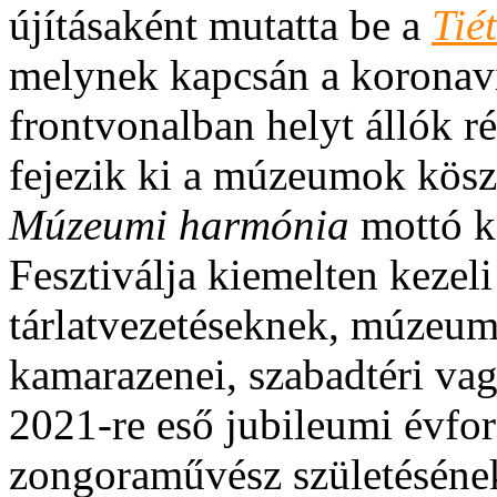
újításaként mutatta be a
Tié
melynek kapcsán a koronavír
frontvonalban helyt állók r
fejezik ki a múzeumok köszö
Múzeumi harmónia
mottó k
Fesztiválja kiemelten kezeli
tárlatvezetéseknek, múzeum
kamarazenei, szabadtéri va
2021-re eső jubileumi évfor
zongoraművész születésének