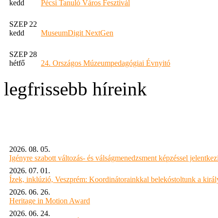
kedd
Pécsi Tanuló Város Fesztivál
SZEP 22
kedd
MuseumDigit NextGen
SZEP 28
hétfő
24. Országos Múzeumpedagógiai Évnyitó
legfrissebb híreink
2026. 08. 05.
Igényre szabott változás- és válságmenedzsment képzéssel jelent
2026. 07. 01.
Ízek, inklúzió, Veszprém: Koordinátorainkkal belekóstoltunk a kirá
2026. 06. 26.
Heritage in Motion Award
2026. 06. 24.