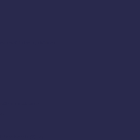
en készült videók, kisfilmek
resztben a múzeumok
ete
rókonferencia (2014)