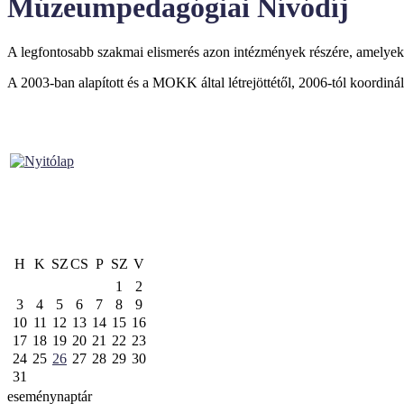
Múzeumpedagógiai Nívódíj
A legfontosabb szakmai elismerés azon intézmények részére, amelyek
A 2003-ban alapított és a MOKK által létrejöttétől, 2006-tól koordinál
H
K
SZ
CS
P
SZ
V
1
2
3
4
5
6
7
8
9
10
11
12
13
14
15
16
17
18
19
20
21
22
23
24
25
26
27
28
29
30
31
eseménynaptár