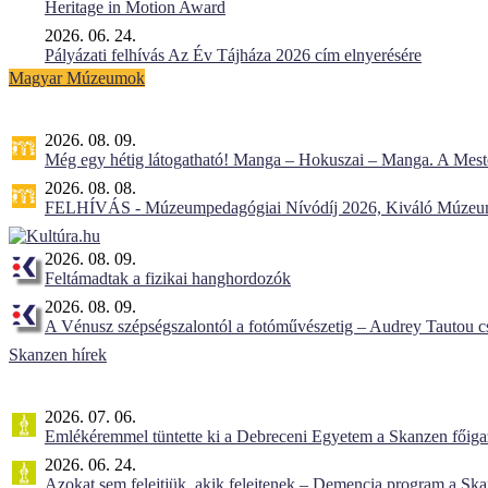
Heritage in Motion Award
2026. 06. 24.
Pályázati felhívás Az Év Tájháza 2026 cím elnyerésére
Magyar Múzeumok
2026. 08. 09.
Még egy hétig látogatható! Manga – Hokuszai – Manga. A Meste
2026. 08. 08.
FELHÍVÁS - Múzeumpedagógiai Nívódíj 2026, Kiváló Múzeu
2026. 08. 09.
Feltámadtak a fizikai hanghordozók
2026. 08. 09.
A Vénusz szépségszalontól a fotóművészetig – Audrey Tautou cs
Skanzen hírek
2026. 07. 06.
Emlékéremmel tüntette ki a Debreceni Egyetem a Skanzen főiga
2026. 06. 24.
Azokat sem felejtjük, akik felejtenek – Demencia program a Sk