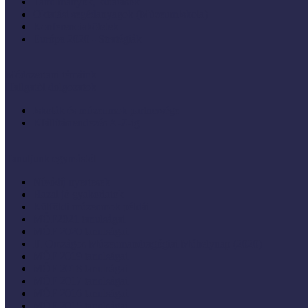
Tanulmányok, kutatások
Oktatási segédanyagok (MúzeumIskola)
Konferenciakötetek
Európa 2020 - Stratégiák
Módszertani témáink
Hallgatói dolgozatok
Iskolák és múzeumok partnersége
KIállításrendezés A-Z-ig
Tanuljunk egymástól
Nívódíj nyertesek
Hazai jó gyakorlatok
Külföldi múzeumok példái
MŐF2021 tanulságai
MÖF 2020 tanulságai
II. Országos Múzeumandragógiai Műhelynap (2020)
MÖF 2019 tanulságai
MŐF 2018 tanulságai
MÖF 2017 tanulságai
MÖF 2016 tanulságai
MÖF 2015 tanulságai