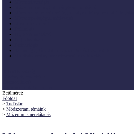
Múzeumi stratégia
Múzeumi tanulás, tudománykommunikáció
Múzeumokra vonatkozó jogszabályok, irányelvek, állásfoglalá
Múzeumpedagógiai módszerek
Művelődéstörténet
Pedagógia
PR, kommunikáció
Projektmódszer
Pszichológia
Szociológia, társadalmi kapcsolatok és folyamatok
Vezetéstudomány, menedzsment, gazdálkodás
SZNM E-katalógus
Törvények, rendeletek
Hasznos linkek
Koordinátori dokumentáció
Betűméret:
Főoldal
>
Tudástár
>
Módszertani témáink
>
Múzeumi ismeretátadás