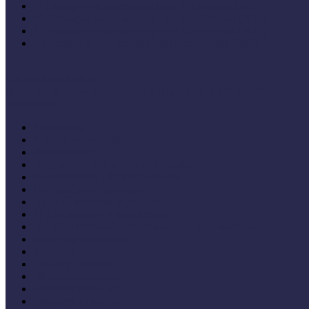
V. Országos Múzeumpedagógiai Konferencia (2013)
IV. Országos Múzeumpedagógiai Konferencia (2012)
III. Országos Múzeumpedagógiai Konferencia (2011)
I. Országos Múzeumpedagógiai Konferencia (2009)
Cselekvő közösségek
Múzeumi és könyvtári fejlesztések mindenkinek EFOP-333
Bibliográfia
Andragógia
Elméleti muzeológia
Felnőttképzés
Fogyatékkal élők múzeumi fogadása
Forrásteremtés, pályázati rendszer
Gyűjtemény-menedzsment
Iskola és múzeum kapcsolata
IT alkalmazások a múzeumban
Kiállítások tervezése, megvalósítása, kiállításkritika
Közönségkapcsolatok
Kutatások
Lifelong Learning
Múzeumandragógia
Múzeumi marketing
Múzeumi statisztika