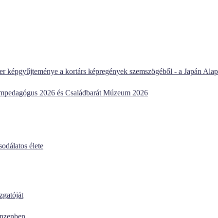
r képgyűjteménye a kortárs képregények szemszögéből - a Japán Alap
mpedagógus 2026 és Családbarát Múzeum 2026
odálatos élete
zgatóját
anzenben