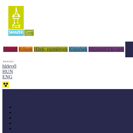
Tud
Főoldal
Rólunk
Hírek, események
Képzések
Múzeumi à la carte
hírlevél
HUN
ENG
Adaptálásra ajánljuk!
Letölthető szakanyagok
Módszertani kiadványok
Mintaprojekt kiadványok
Pedagógiai online kiadványok
Múzeumpedagógiai Nívódíj nyertes kezdeményezések online k
Módszertani útmutatók