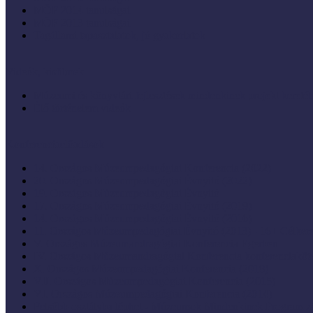
MÖF 2014 tanulságai
MÖF 2013 tanulságai
Tagállami tapasztalatok, jó gyakorlatok
Videók, kisfilmek
Múzeumi és könyvtári fejlesztések mindenkinek projekt keretéb
Élő történelem videók
Konferenciaelőadások
14. Országos Múzeumpedagógiai Konferencia (2022)
20. Országos Múzeumpedagógiai Évnyitó (2022)
19. Országos Múzeumpedagógiai Évnyitó
17. Országos Múzeumpedagógiai Évnyitó (2019)
14. Országos Múzeumpedagógiai Évnyitó (2016)
11. Országos Múzeumpedagógiai Évnyitó (2013) - 16+ Célke
V. Országos Múzeumandragógiai Konferencia Egerben
IV. Országos Múzeumandragógiai Konferencia konferenciaköt
X. Országos Múzeumpedagógiai Konferencia (2018)
VII. Országos Múzeumpedagógiai Konferencia (2015)
VI. Országos Múzeumpedagógiai Konferencia (2014)
Felsőbb osztályba léphet - Múzeumok Mindenkinek Program zá