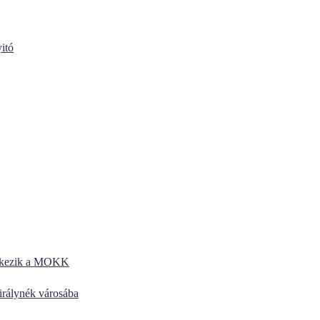
itó
entkezik a MOKK
királynék városába