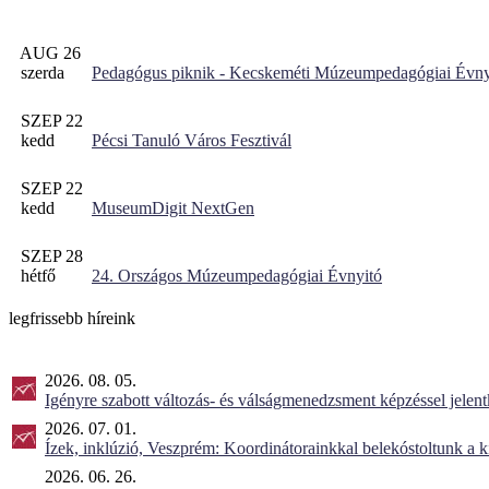
AUG 26
szerda
Pedagógus piknik - Kecskeméti Múzeumpedagógiai Évny
SZEP 22
kedd
Pécsi Tanuló Város Fesztivál
SZEP 22
kedd
MuseumDigit NextGen
SZEP 28
hétfő
24. Országos Múzeumpedagógiai Évnyitó
legfrissebb híreink
2026. 08. 05.
Igényre szabott változás- és válságmenedzsment képzéssel jel
2026. 07. 01.
Ízek, inklúzió, Veszprém: Koordinátorainkkal belekóstoltunk a 
2026. 06. 26.