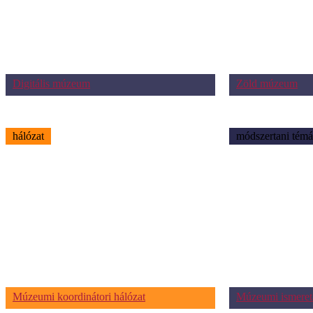
Digitális múzeum
Zöld múzeum
hálózat
módszertani témá
Múzeumi koordinátori hálózat
Múzeumi ismeret