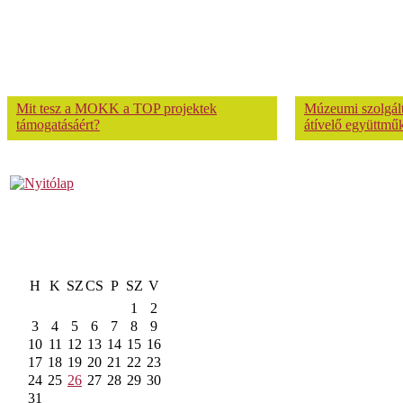
Mit tesz a MOKK a TOP projektek
Múzeumi szolgálta
támogatásáért?
átívelő együttmű
H
K
SZ
CS
P
SZ
V
1
2
3
4
5
6
7
8
9
10
11
12
13
14
15
16
17
18
19
20
21
22
23
24
25
26
27
28
29
30
31