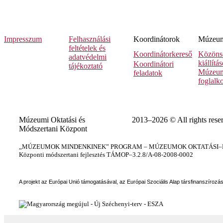
Impresszum
Felhasználási
Koordinátorok
Múzeumi
feltételek és
Koordinátorkereső
Közöns
adatvédelmi
kiállítá
Koordinátori
tájékoztató
Múzeum
feladatok
foglalk
Múzeumi Oktatási és
2013–2026 © All rights rese
Módszertani Központ
„MÚZEUMOK MINDENKINEK” PROGRAM – MÚZEUMOK OKTATÁSI–KÉ
Központi módszertani fejlesztés TÁMOP–3.2.8/A-08-2008-0002
A projekt az Európai Unió támogatásával, az Európai Szociális Alap társfinanszírozá