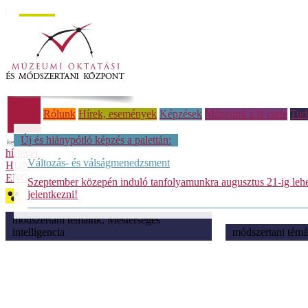
Főoldal
Rólunk
Hírek, események
Képzések
Múzeumi à la carte
Tud
Új és hiánypótló képzés a palettán:
hírlevél
Változás- és válságmenedzsment
HUN
ENG
Szeptember közepén induló tanfolyamunkra augusztus 21-ig leh
jelentkezni!
módszertani témáink: Mesterséges
intelligencia
módszertani témá