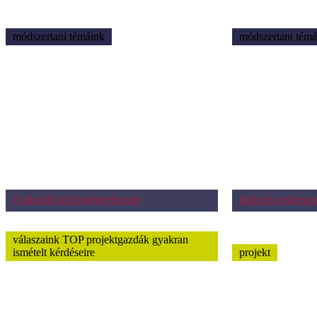
módszertani témáink
módszertani témá
Kulturális közösségfejlesztés
Inkluzív múzeum
válaszaink TOP projektgazdák gyakran
ismételt kérdéseire
projekt