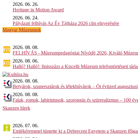
2026. 06. 26.
Heritage in Motion Award
2026. 06. 24.
Pályázati felhívás Az Év Tájháza 2026 cím elnyerésére
Magyar Múzeumok
2026. 08. 08.
FELHÍVÁS - Múzeumpedagógiai Nívódíj 2026, Kiváló Múzeu
2026. 08. 06.
Halló? Halló!: finisszázs a Kiscelli Múzeum telefontörténeti tárl
2026. 08. 08.
Betyárok, szupersztárok és lélekbúvárok – Öt évtized augusztusi
2026. 08. 08.
Falak, romok, labirintusok, szorongás és szürrealizmus – 100 éve
Skanzen hírek
2026. 07. 06.
Emlékéremmel tüntette ki a Debreceni Egyetem a Skanzen főiga