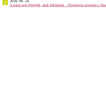
2026. 06. 24.
Azokat sem felejtjük, akik felejtenek – Demencia program a Sk