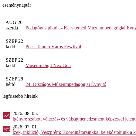
eseménynaptár
AUG 26
szerda
Pedagógus piknik - Kecskeméti Múzeumpedagógiai Évny
SZEP 22
kedd
Pécsi Tanuló Város Fesztivál
SZEP 22
kedd
MuseumDigit NextGen
SZEP 28
hétfő
24. Országos Múzeumpedagógiai Évnyitó
legfrissebb híreink
2026. 08. 05.
Igényre szabott változás- és válságmenedzsment képzéssel jel
2026. 07. 01.
Ízek, inklúzió, Veszprém: Koordinátorainkkal belekóstoltunk a 