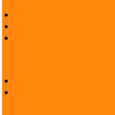
Küldetés
Minőségpolitika
Munkatársaink
MOKK
Története
Múzeumok Mindenkinek