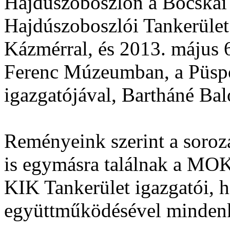
Hajdúszoboszlón a Bocskai
Hajdúszoboszlói Tankerület
Kázmérral, és 2013. május 
Ferenc Múzeumban, a Püspö
igazgatójával, Bartháné Ba
Reményeink szerint a soroz
is egymásra találnak a MO
KIK Tankerület igazgatói, 
együttműködésével mindenk