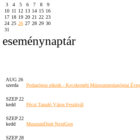
3
4
5
6
7
8
9
10
11
12
13
14
15
16
17
18
19
20
21
22
23
24
25
26
27
28
29
30
31
eseménynaptár
AUG 26
szerda
Pedagógus piknik - Kecskeméti Múzeumpedagógiai Évny
SZEP 22
kedd
Pécsi Tanuló Város Fesztivál
SZEP 22
kedd
MuseumDigit NextGen
SZEP 28