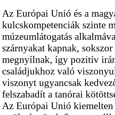
Az Európai Unió és a magyar
kulcskompetenciák szinte m
múzeumlátogatás alkalmáva
szárnyakat kapnak, sokszor 
megnyílnak, így pozitív irá
családjukhoz való viszonyu
viszonyt ugyancsak kedvezőe
felszabadít a tanórai kötötts
Az Európai Unió kiemelten