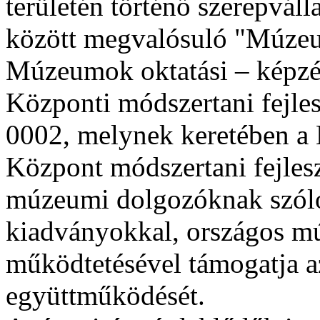
területén történő szerepváll
között megvalósuló "Múze
Múzeumok oktatási – képzés
Központi módszertani fejl
0002, melynek keretében a
Központ módszertani fejles
múzeumi dolgozóknak szóló
kiadványokkal, országos mú
működtetésével támogatja 
együttműködését.