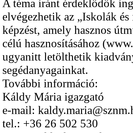
A téma iránt érdeklődők in
elvégezhetik az „Iskolák é
képzést, amely hasznos útm
célú hasznosításához (www
ugyanitt letölthetik kiadván
segédanyagainkat.
További információ:
Káldy Mária igazgató
e-mail: kaldy.maria@sznm.
tel.: +36 26 502 530