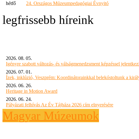
hétfő
24. Országos Múzeumpedagógiai Évnyitó
legfrissebb híreink
2026. 08. 05.
Igényre szabott változás- és válságmenedzsment képzéssel jelent
2026. 07. 01.
Ízek, inklúzió, Veszprém: Koordinátorainkkal belekóstoltunk a kirá
2026. 06. 26.
Heritage in Motion Award
2026. 06. 24.
Pályázati felhívás Az Év Tájháza 2026 cím elnyerésére
Magyar Múzeumok