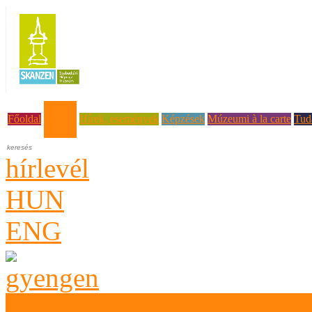
Rólunk
Főoldal
Hírek, események
Képzések
Múzeumi à la carte
Tud
hírlevél
HUN
ENG
Kik vagyunk