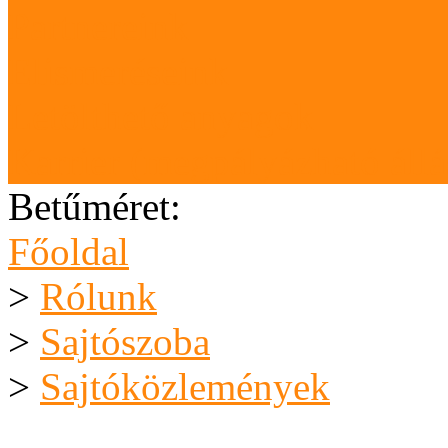
Partnereink
Elismeréseink
Letölthető anyagok
Karrier (megpályázható áll
Betűméret:
Főoldal
>
Rólunk
>
Sajtószoba
>
Sajtóközlemények