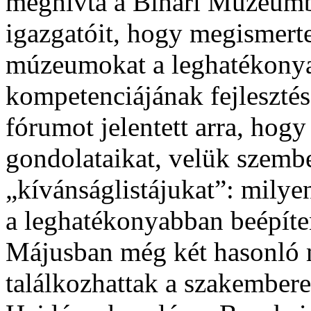
meghívta a Bihari Múzeumba
igazgatóit, hogy megismerte
múzeumokat a leghatékonya
kompetenciájának fejleszté
fórumot jelentett arra, ho
gondolataikat, velük szembe
„kívánságlistájukat”: mily
a leghatékonyabban beépíte
Májusban még két hasonló 
találkozhattak a szakember