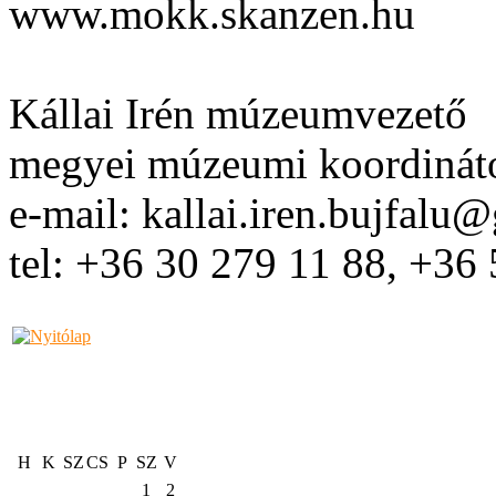
www.mokk.skanzen.hu
Kállai Irén múzeumvezető
megyei múzeumi koordinát
e-mail: kallai.iren.bujfalu
tel: +36 30 279 11 88, +36
H
K
SZ
CS
P
SZ
V
1
2