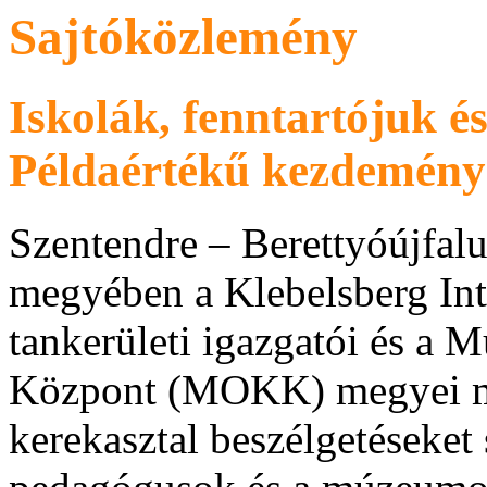
Sajtóközlemény
Iskolák, fenntartójuk 
Példaértékű kezdeményez
Szentendre – Berettyóújfal
megyében a Klebelsberg In
tankerületi igazgatói és a 
Központ (MOKK) megyei m
kerekasztal beszélgetéseket