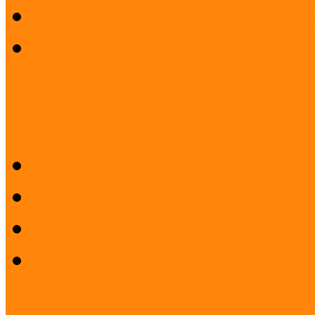
Koordinátori hálózat korá
Beszámolók koordinátori
Sajtószoba
Logók
Sajtóközlemények
Sajtóvisszhang
Felhasználási feltételek 