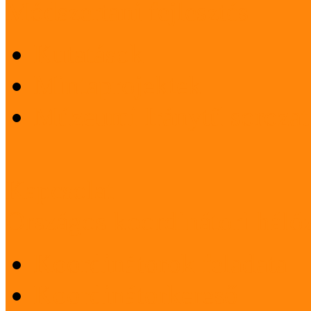
Módszertani fejlesztés
Kutatások
Mintaprojektek
Múzeumi Iránytű sorozat
Kapcsolat
Országos koordinátori háló
Koordinátorok feladata
Koordinátorkereső