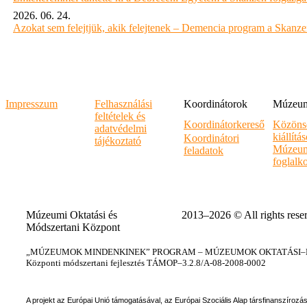
2026. 06. 24.
Azokat sem felejtjük, akik felejtenek – Demencia program a Skanz
Impresszum
Felhasználási
Koordinátorok
Múzeumi
feltételek és
Koordinátorkereső
Közöns
adatvédelmi
kiállítá
Koordinátori
tájékoztató
Múzeum
feladatok
foglalk
Múzeumi Oktatási és
2013–2026 © All rights rese
Módszertani Központ
„MÚZEUMOK MINDENKINEK” PROGRAM – MÚZEUMOK OKTATÁSI–KÉ
Központi módszertani fejlesztés TÁMOP–3.2.8/A-08-2008-0002
A projekt az Európai Unió támogatásával, az Európai Szociális Alap társfinanszírozá