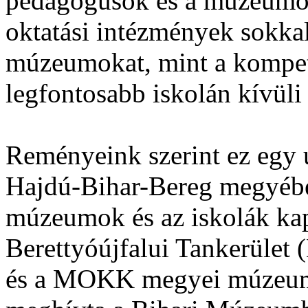
pedagógusok és a múzeumok 
oktatási intézmények sokkal
múzeumokat, mint a kompete
legfontosabb iskolán kívüli 
Reményeink szerint ez egy ú
Hajdú-Bihar-Bereg megyében
múzeumok és az iskolák kapc
Berettyóújfalui Tankerület 
és a MOKK megyei múzeumi 