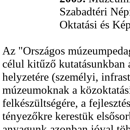
Szabadtéri Né
Oktatási és Ké
Az "Országos múzeumpedagóg
célul kitűző kutatásunkba
helyzetére (személyi, infrast
múzeumoknak a közoktatási
felkészültségére, a fejlesztés
tényezőkre kerestük elsősor
anyagunk azonban jóval több