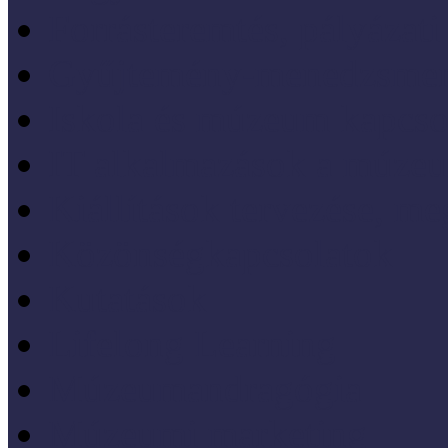
Forrásteremtés, pályázati
Gyűjtemény-menedzsme
Iskola és múzeum kapcso
IT alkalmazások a múze
Kiállítások tervezése, meg
Közönségkapcsolatok
Kutatások
Lifelong Learning
Múzeumandragógia
Múzeumi marketing