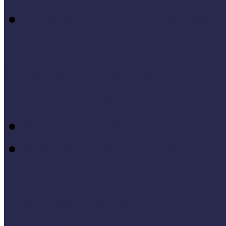
Európa 2020 - Stratégiák
Módszertani témáink
Hallgatói dolgozatok
Iskolák és múzeumok par
KIállításrendezés A-Z-ig
Tanuljunk egymástól