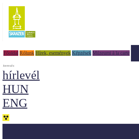
Tud
Főoldal
Rólunk
Hírek, események
Képzések
Múzeumi à la carte
hírlevél
HUN
ENG
Adaptálásra ajánljuk!