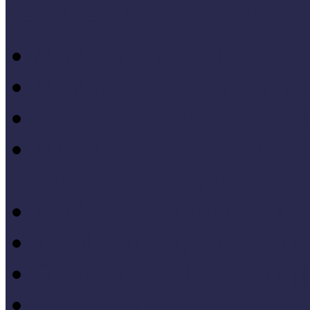
Letölthető szakanyagok
Módszertani kiadványok
Mintaprojekt kiadványo
Pedagógiai online kiadv
Múzeumpedagógiai Nívód
online kiadványai
Módszertani útmutatók
Tanulmányok, kutatások
Oktatási segédanyagok 
Konferenciakötetek