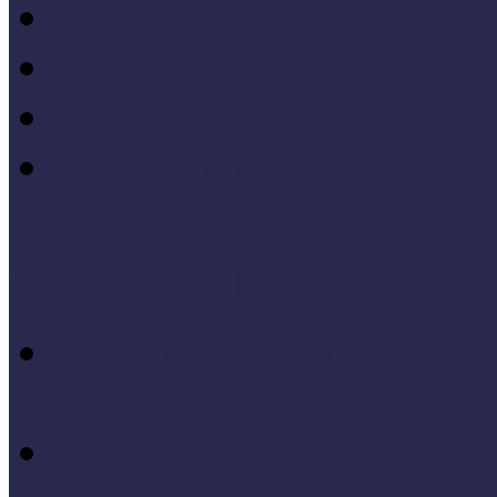
MÖF 2015 tanulságai
MÖF 2014 tanulságai
MÖF 2013 tanulságai
Tagállami tapasztalatok, 
Videók, kisfilmek
Múzeumi és könyvtári fej
keretében készült videók,
Élő történelem videók