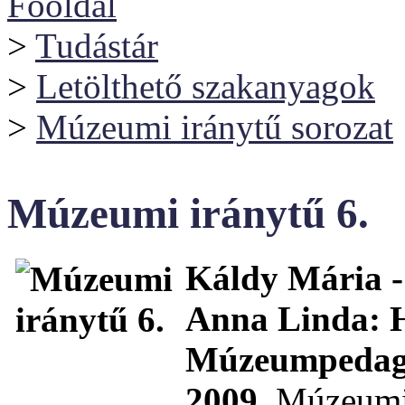
Főoldal
>
Tudástár
>
Letölthető szakanyagok
>
Múzeumi iránytű sorozat
Múzeumi iránytű 6.
Káldy Mária -
Anna Linda: H
Múzeumpedagó
2009.
Múzeumi 