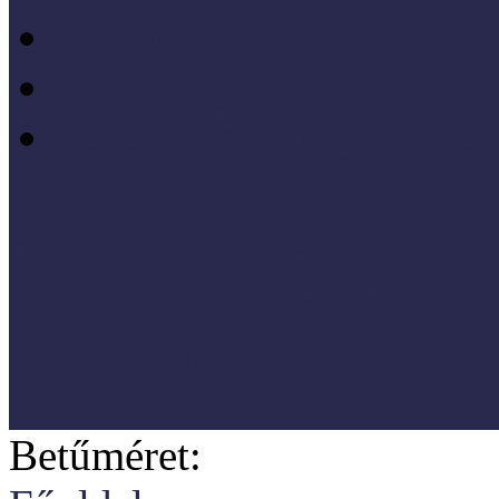
Pszichológia
Szociológia, társadalmi 
Vezetéstudomány, mened
SZNM E-katalógus
Törvények, rendeletek
Hasznos linkek
Koordinátori dokumentáció
Betűméret: