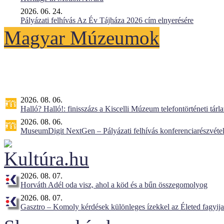
2026. 06. 24.
Pályázati felhívás Az Év Tájháza 2026 cím elnyerésére
Magyar Múzeumok
2026. 08. 06.
Halló? Halló!: finisszázs a Kiscelli Múzeum telefontörténeti tárl
2026. 08. 06.
MuseumDigit NextGen – Pályázati felhívás konferenciarészvétel
2026. 08. 07.
Horváth Adél oda visz, ahol a köd és a bűn összegomolyog
2026. 08. 07.
Gasztro – Komoly kérdések különleges ízekkel az Életed fagyij