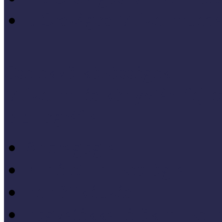
I. Országos Múzeumpeda
Cselekvő közösségek
Múzeumi és könyvtári fejl
Bibliográfia
Andragógia
Elméleti muzeológia
Felnőttképzés
Fogyatékkal élők múzeu