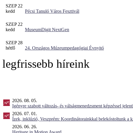
SZEP 22
kedd
Pécsi Tanuló Város Fesztivál
SZEP 22
kedd
MuseumDigit NextGen
SZEP 28
hétfő
24. Országos Múzeumpedagógiai Évnyitó
legfrissebb híreink
2026. 08. 05.
Igényre szabott változás- és válságmenedzsment képzéssel jel
2026. 07. 01.
Ízek, inklúzió, Veszprém: Koordinátorainkkal belekóstoltunk a 
2026. 06. 26.
Heritage in Motion Award