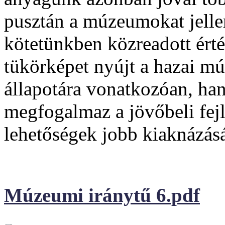
pusztán a múzeumokat jelle
kötetünkben közreadott ért
tükörképet nyújt a hazai m
állapotára vonatkozóan, han
megfogalmaz a jövőbeli fejl
lehetőségek jobb kiaknázásá
Múzeumi iránytű 6.pdf