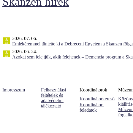
Skanzen hírek
2026. 07. 06.
Emlékéremmel tüntette ki a Debreceni Egyetem a Skanzen főiga
2026. 06. 24.
Azokat sem felejtjük, akik felejtenek – Demencia program a Sk
Impresszum
Felhasználási
Koordinátorok
Múzeumi
feltételek és
Koordinátorkereső
Közöns
adatvédelmi
kiállítá
Koordinátori
tájékoztató
Múzeum
feladatok
foglalk