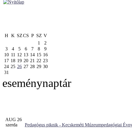
H
K
SZ
CS
P
SZ
V
1
2
3
4
5
6
7
8
9
10
11
12
13
14
15
16
17
18
19
20
21
22
23
24
25
26
27
28
29
30
31
eseménynaptár
AUG 26
szerda
Pedagógus piknik - Kecskeméti Múzeumpedagógiai Évny