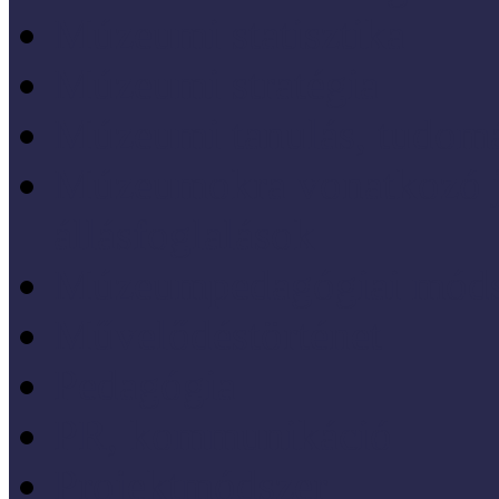
Múzeumi statisztika
Múzeumi stratégia
Múzeumi tanulás, tudo
Múzeumokra vonatkozó jo
állásfoglalások
Múzeumpedagógiai móds
Művelődéstörténet
Pedagógia
PR, kommunikáció
Projektmódszer