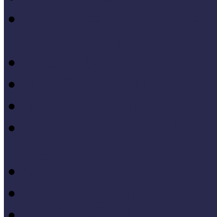
IV. Országos Múzeumand
konferenciakötete
X. Országos Múzeumpeda
VII. Országos Múzeumpe
VI. Országos Múzeumped
Felsőbb osztályba léph
Program zárókonferencia
V. Országos Múzeumpeda
IV. Országos Múzeumped
III. Országos Múzeumped