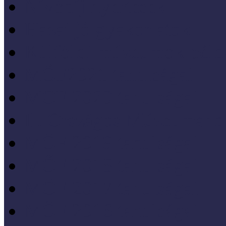
Nívódíj nyertesek
Hazai jó gyakorlatok
Külföldi múzeumok péld
MŐF2021 tanulságai
MÖF 2020 tanulságai
II. Országos Múzeumand
MÖF 2019 tanulságai
MŐF 2018 tanulságai
MÖF 2017 tanulságai
MÖF 2016 tanulságai