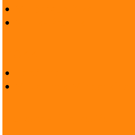
Minőségpolitika
Munkatársaink
MOKK
Története
Múzeumok Mindenkinek
Módszertani fejlesztés