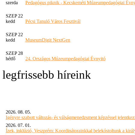
szerda
Pedagógus piknik - Kecskeméti Múzeumpedagógiai Évny
SZEP 22
kedd
Pécsi Tanuló Város Fesztivál
SZEP 22
kedd
MuseumDigit NextGen
SZEP 28
hétfő
24. Országos Múzeumpedagógiai Évnyitó
legfrissebb híreink
2026. 08. 05.
Igényre szabott változás- és válságmenedzsment képzéssel jelent
2026. 07. 01.
Ízek, inklúzió, Veszprém: Koordinátorainkkal belekóstoltunk a kirá