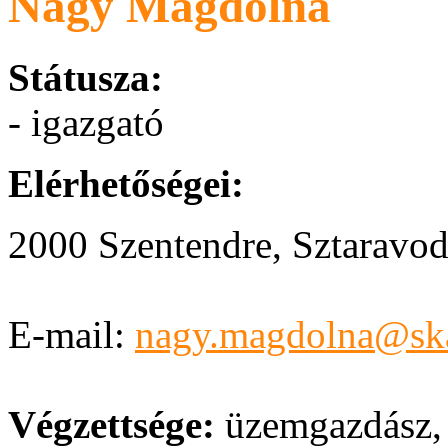
Nagy Magdolna
Státusza:
- igazgató
Elérhetőségei:
2000 Szentendre, Sztaravoda
E-mail:
nagy.magdolna@sk
Végzettsége:
üzemgazdász, 