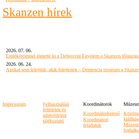
Skanzen hírek
2026. 07. 06.
Emlékéremmel tüntette ki a Debreceni Egyetem a Skanzen főigazgat
2026. 06. 24.
Azokat sem felejtjük, akik felejtenek – Demencia program a Skanz
Impresszum
Felhasználási
Koordinátorok
Múzeumi
feltételek és
Koordinátorkereső
Közöns
adatvédelmi
kiállítá
Koordinátori
tájékoztató
Múzeum
feladatok
foglalk