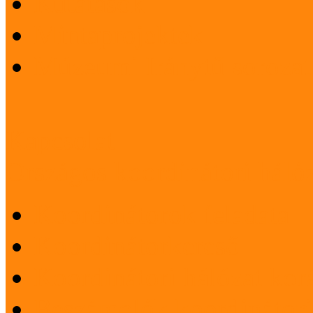
Kutatások
Mintaprojektek
Múzeumi Iránytű sorozat
Kapcsolat
Országos koordinátori háló
Koordinátorok feladata
Koordinátorkereső
Koordinátori hálózat korá
Beszámolók koordinátori