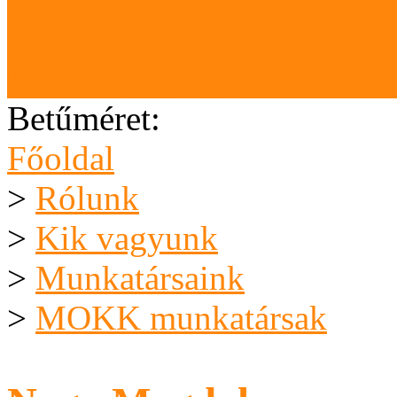
Letölthető anyagok
Karrier (megpályázható áll
Betűméret:
Főoldal
>
Rólunk
>
Kik vagyunk
>
Munkatársaink
>
MOKK munkatársak