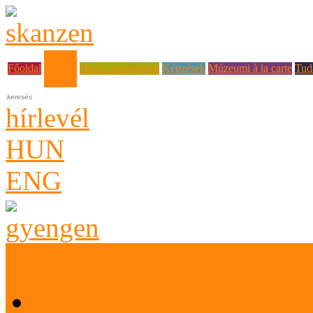
Rólunk
Főoldal
Hírek, események
Képzések
Múzeumi à la carte
Tud
hírlevél
HUN
ENG
Kik vagyunk
Küldetés