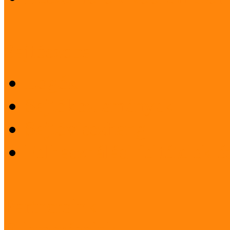
Sajtószoba
Logók
Sajtóközlemények
Sajtóvisszhang
Felhasználási feltételek 
Partnereink
Elismeréseink