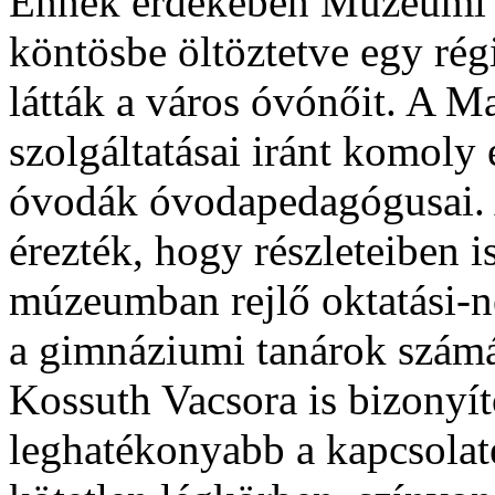
Ennek érdekében Múzeumi K
köntösbe öltöztetve egy rég
látták a város óvónőit. A M
szolgáltatásai iránt komoly 
óvodák óvodapedagógusai. 
érezték, hogy részleteiben 
múzeumban rejlő oktatási-ne
a gimnáziumi tanárok számá
Kossuth Vacsora is bizonyítot
leghatékonyabb a kapcsola