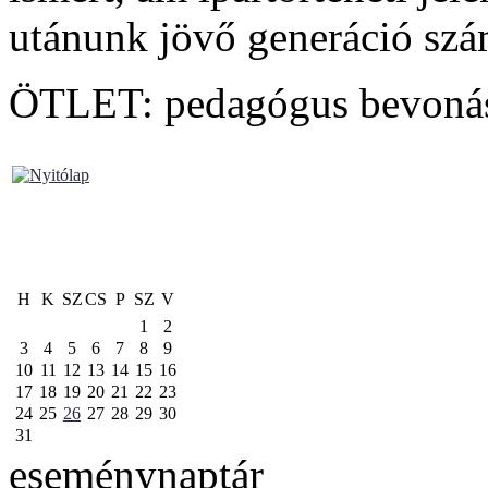
utánunk jövő generáció szám
ÖTLET: pedagógus bevonása
H
K
SZ
CS
P
SZ
V
1
2
3
4
5
6
7
8
9
10
11
12
13
14
15
16
17
18
19
20
21
22
23
24
25
26
27
28
29
30
31
eseménynaptár