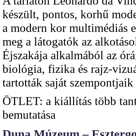
A tárlaton Leonardo da Vinc
készült, pontos, korhű mode
a modern kor multimédiás e
meg a látogatók az alkotáso
Éjszakája alkalmából az órá
biológia, fizika és rajz-viz
tartották saját szempontjaik
ÖTLET: a kiállítás több ta
bemutatása
Duna Múzeum – Esztergo