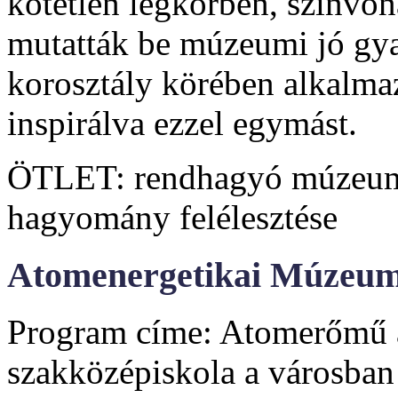
kötetlen légkörben, színvon
mutatták be múzeumi jó gyak
korosztály körében alkalma
inspirálva ezzel egymást.
ÖTLET: rendhagyó múzeumlá
hagyomány felélesztése
Atomenergetikai Múzeum 
Program címe: Atomerőmű a
szakközépiskola a városban