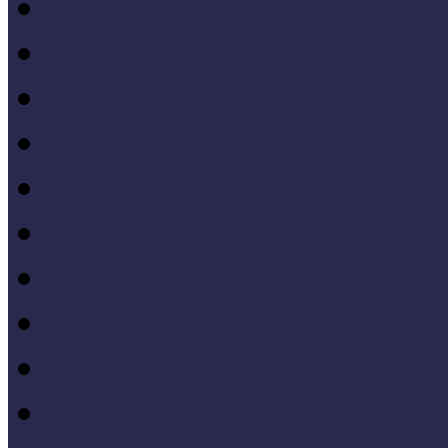
Hazai jó gyakorlatok
Külföldi múzeumok péld
MŐF2021 tanulságai
MÖF 2020 tanulságai
II. Országos Múzeumand
MÖF 2019 tanulságai
MŐF 2018 tanulságai
MÖF 2017 tanulságai
MÖF 2016 tanulságai
MÖF 2015 tanulságai