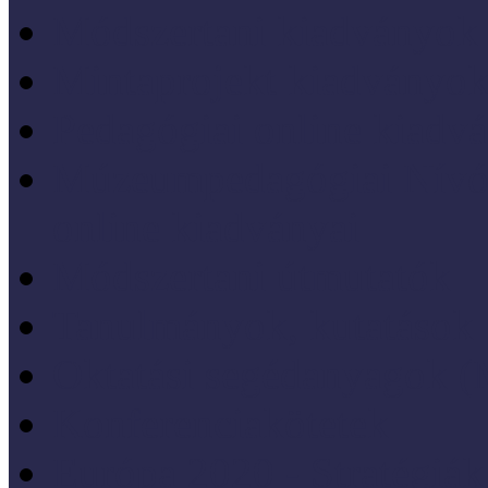
Módszertani kiadványok
Mintaprojekt kiadványo
Pedagógiai online kiadv
Múzeumpedagógiai Nívód
online kiadványai
Módszertani útmutatók
Tanulmányok, kutatások
Oktatási segédanyagok 
Konferenciakötetek
Európa 2020 - Stratégiák