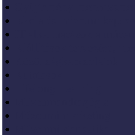
Gyűjtemény-menedzsme
Iskola és múzeum kapcso
IT alkalmazások a múze
Kiállítások tervezése, meg
Közönségkapcsolatok
Kutatások
Lifelong Learning
Múzeumandragógia
Múzeumi marketing
Múzeumi statisztika