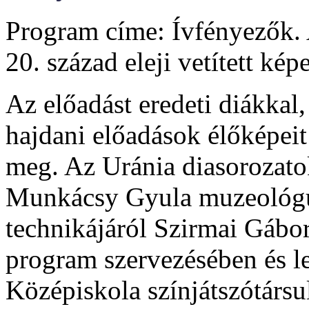
Program címe: Ívfényezők.
20. század eleji vetített ké
Az előadást eredeti diákkal,
hajdani előadások élőképeit
meg. Az Uránia diasorozato
Munkácsy Gyula muzeológus
technikájáról Szirmai Gábor
program szervezésében és l
Középiskola színjátszótársul