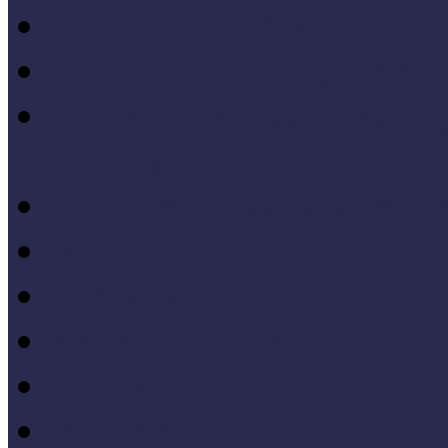
Múzeumi stratégia
Múzeumi tanulás, tudo
Múzeumokra vonatkozó jo
állásfoglalások
Múzeumpedagógiai móds
Művelődéstörténet
Pedagógia
PR, kommunikáció
Projektmódszer
Pszichológia