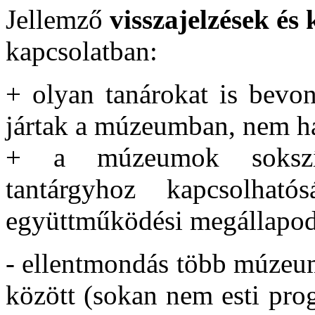
Jellemző
visszajelzések és 
kapcsolatban:
+ olyan tanárokat is bevo
jártak a múzeumban, nem ha
+ a múzeumok sokszín
tantárgyhoz kapcsolhat
együttműködési megállapodá
- ellentmondás több múzeum
között (sokan nem esti pro