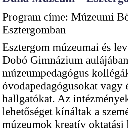
Program címe: Múzeumi Bör
Esztergomban
Esztergom múzeumai és levé
Dobó Gimnázium aulájában v
múzeumpedagógus kollégák 
óvodapedagógusokat vagy ép
hallgatókat. Az intézménye
lehetőséget kínáltak a szemé
múzeumok kreatív oktatási 