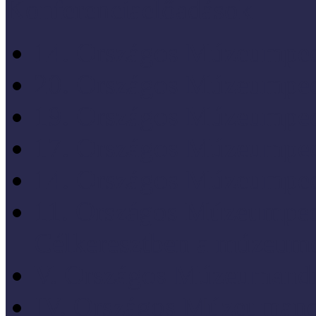
Konferenciaelőadások
14. Országos Múzeumped
20. Országos Múzeumped
19. Országos Múzeumped
17. Országos Múzeumped
14. Országos Múzeumped
11. Országos Múzeumped
Célkeresztben a múzeum
V. Országos Múzeumandr
IV. Országos Múzeumand