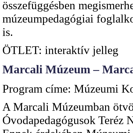
összefüggésben megismerhet
múzeumpedagógiai foglalkoz
is.
ÖTLET: interaktív jelleg
Marcali Múzeum – Marcal
Program címe: Múzeumi Ko
A Marcali Múzeumban ötvözt
Óvodapedagógusok Teréz Na