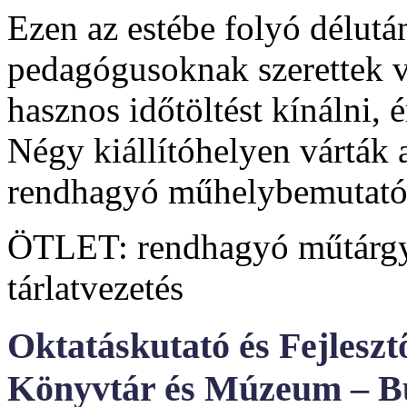
Ezen az estébe folyó délutá
pedagógusoknak szerettek v
hasznos időtöltést kínálni,
Négy kiállítóhelyen várták 
rendhagyó műhelybemutatókk
ÖTLET: rendhagyó műtárgy
tárlatvezetés
Oktatáskutató és Fejleszt
Könyvtár és Múzeum – Bu