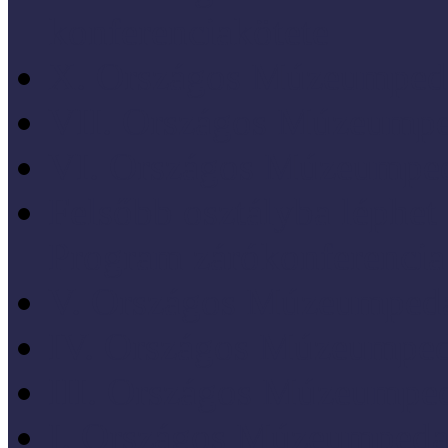
konferenciakötete
X. Országos Múzeumpeda
VII. Országos Múzeumpe
VI. Országos Múzeumped
Felsőbb osztályba léph
Program zárókonferencia
V. Országos Múzeumpeda
IV. Országos Múzeumped
III. Országos Múzeumped
I. Országos Múzeumpeda