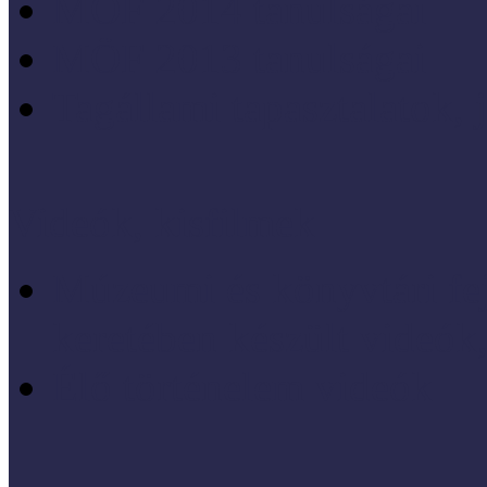
MÖF 2014 tanulságai
MÖF 2013 tanulságai
Tagállami tapasztalatok, 
Videók, kisfilmek
Múzeumi és könyvtári fej
keretében készült videók,
Élő történelem videók