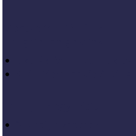
Módszertani témáink
Hallgatói dolgozatok
Iskolák és múzeumok par
KIállításrendezés A-Z-ig
Tanuljunk egymástól
Nívódíj nyertesek