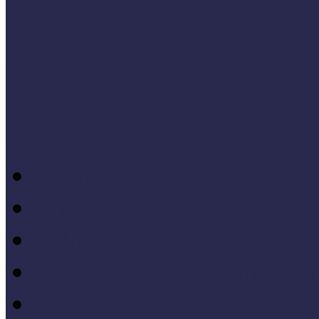
Cselekvő közösségek
Múzeumi és könyvtári fejl
Bibliográfia
Andragógia
Elméleti muzeológia
Felnőttképzés
Fogyatékkal élők múzeu
Forrásteremtés, pályázati