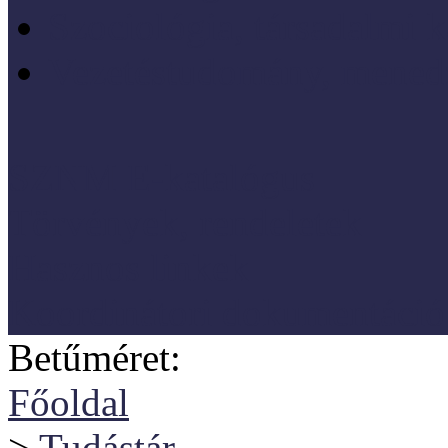
Szociológia, társadalmi 
Vezetéstudomány, mened
SZNM E-katalógus
Törvények, rendeletek
Hasznos linkek
Koordinátori dokumentáció
Betűméret:
Főoldal
>
Tudástár