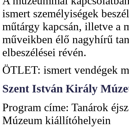
A múzeummal kapcsolatban
ismert személyiségek beszél
műtárgy kapcsán, illetve a
műveikben élő nagyhírű tan
elbeszélései révén.
ÖTLET: ismert vendégek m
Szent István Király Múze
Program címe: Tanárok éjsza
Múzeum kiállítóhelyein