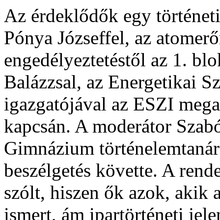
Az érdeklődők egy történeti
Pónya Józseffel, az atomerő
engedélyeztetéstől az 1. blo
Balázzsal, az Energetikai Sz
igazgatójával az ESZI mega
kapcsán. A moderátor Szabó
Gimnázium történelemtanára
beszélgetés követte. A ren
szólt, hiszen ők azok, akik 
ismert, ám ipartörténeti jel