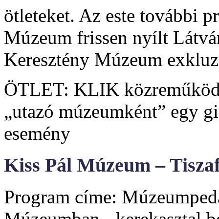
ötleteket. Az este további p
Múzeum frissen nyílt Látvá
Keresztény Múzeum exkluzív
ÖTLET: KLIK közreműködés
„utazó múzeumként” egy g
esemény
Kiss Pál Múzeum – Tiszaf
Program címe: Múzeumpeda
Múzeumban - kerekasztal be