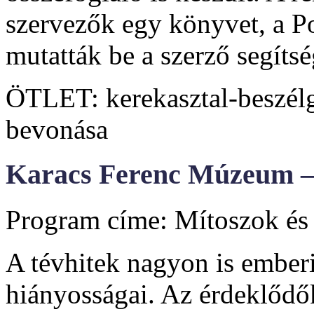
szervezők egy könyvet, a P
mutatták be a szerző segítsé
ÖTLET: kerekasztal-beszélg
bevonása
Karacs Ferenc Múzeum – 
Program címe: Mítoszok és t
A tévhitek nagyon is embe
hiányosságai. Az érdeklődő