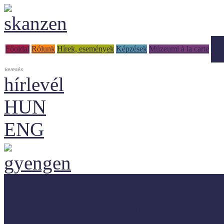
Tud
Főoldal
Rólunk
Hírek, események
Képzések
Múzeumi à la carte
hírlevél
HUN
ENG
Adaptálásra ajánljuk!
Letölthető szakanyagok