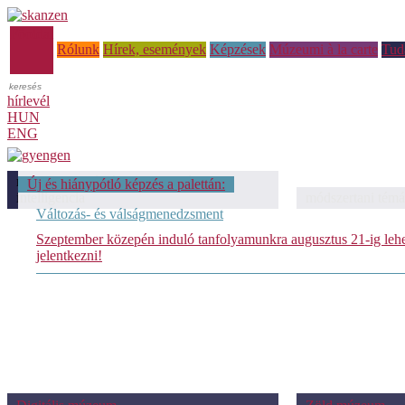
Főoldal
Rólunk
Hírek, események
Képzések
Múzeumi à la carte
Tud
hírlevél
HUN
ENG
módszertani témáink: Mesterséges
Új és hiánypótló képzés a palettán:
intelligencia
módszertani témá
Változás- és válságmenedzsment
Szeptember közepén induló tanfolyamunkra augusztus 21-ig leh
jelentkezni!