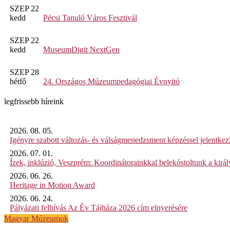
SZEP 22
kedd
Pécsi Tanuló Város Fesztivál
SZEP 22
kedd
MuseumDigit NextGen
SZEP 28
hétfő
24. Országos Múzeumpedagógiai Évnyitó
legfrissebb híreink
2026. 08. 05.
Igényre szabott változás- és válságmenedzsment képzéssel jelent
2026. 07. 01.
Ízek, inklúzió, Veszprém: Koordinátorainkkal belekóstoltunk a kirá
2026. 06. 26.
Heritage in Motion Award
2026. 06. 24.
Pályázati felhívás Az Év Tájháza 2026 cím elnyerésére
Magyar Múzeumok