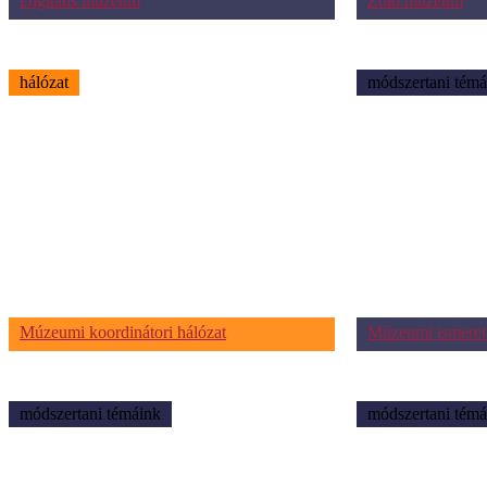
Digitális múzeum
Zöld múzeum
hálózat
módszertani témá
Múzeumi koordinátori hálózat
Múzeumi ismeret
módszertani témáink
módszertani témá