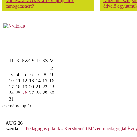
Mit tesz a MOKK a TOP projektek
Múzeumi szolgálta
támogatásáért?
átívelő együttmű
H
K
SZ
CS
P
SZ
V
1
2
3
4
5
6
7
8
9
10
11
12
13
14
15
16
17
18
19
20
21
22
23
24
25
26
27
28
29
30
31
eseménynaptár
AUG 26
szerda
Pedagógus piknik - Kecskeméti Múzeumpedagógiai Évny