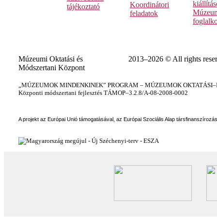
kiállítá
Koordinátori
tájékoztató
Múzeum
feladatok
foglalk
Múzeumi Oktatási és
2013–2026 © All rights rese
Módszertani Központ
„MÚZEUMOK MINDENKINEK” PROGRAM – MÚZEUMOK OKTATÁSI–KÉ
Központi módszertani fejlesztés TÁMOP–3.2.8/A-08-2008-0002
A projekt az Európai Unió támogatásával, az Európai Szociális Alap társfinanszírozá