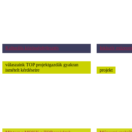
Kulturális közösségfejlesztés
Inkluzív múzeum
válaszaink TOP projektgazdák gyakran
ismételt kérdéseire
projekt