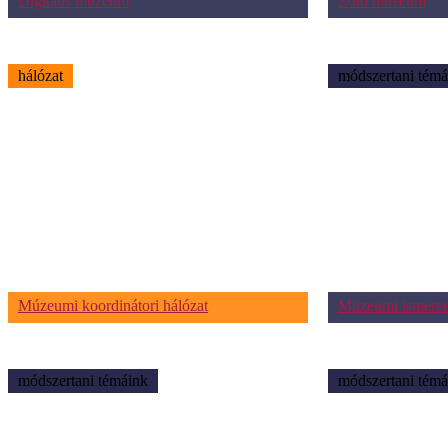
Digitális múzeum
Zöld múzeum
hálózat
módszertani témá
Múzeumi koordinátori hálózat
Múzeumi ismeret
módszertani témáink
módszertani témá