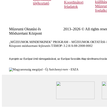
kiállítá
Koordinátori
tájékoztató
Múzeum
feladatok
foglalk
Múzeumi Oktatási és
2013–2026 © All rights rese
Módszertani Központ
„MÚZEUMOK MINDENKINEK” PROGRAM – MÚZEUMOK OKTATÁSI–KÉ
Központi módszertani fejlesztés TÁMOP–3.2.8/A-08-2008-0002
A projekt az Európai Unió támogatásával, az Európai Szociális Alap társfinanszírozá