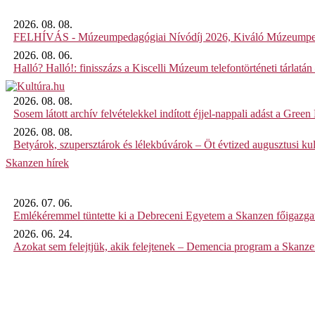
2026. 08. 08.
FELHÍVÁS - Múzeumpedagógiai Nívódíj 2026, Kiváló Múzeumpe
2026. 08. 06.
Halló? Halló!: finisszázs a Kiscelli Múzeum telefontörténeti tárlatán
2026. 08. 08.
Sosem látott archív felvételekkel indított éjjel-nappali adást a Gree
2026. 08. 08.
Betyárok, szupersztárok és lélekbúvárok – Öt évtized augusztusi kul
Skanzen hírek
2026. 07. 06.
Emlékéremmel tüntette ki a Debreceni Egyetem a Skanzen főigazgat
2026. 06. 24.
Azokat sem felejtjük, akik felejtenek – Demencia program a Skanz