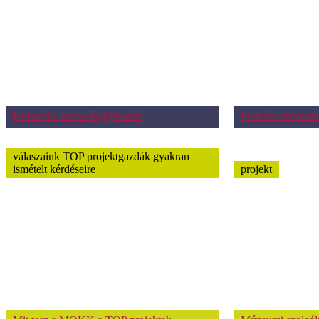
Kulturális közösségfejlesztés
Inkluzív múzeum
válaszaink TOP projektgazdák gyakran
ismételt kérdéseire
projekt