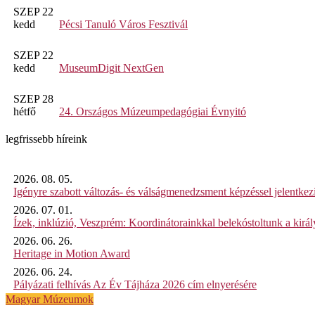
SZEP 22
kedd
Pécsi Tanuló Város Fesztivál
SZEP 22
kedd
MuseumDigit NextGen
SZEP 28
hétfő
24. Országos Múzeumpedagógiai Évnyitó
legfrissebb híreink
2026. 08. 05.
Igényre szabott változás- és válságmenedzsment képzéssel jelent
2026. 07. 01.
Ízek, inklúzió, Veszprém: Koordinátorainkkal belekóstoltunk a kirá
2026. 06. 26.
Heritage in Motion Award
2026. 06. 24.
Pályázati felhívás Az Év Tájháza 2026 cím elnyerésére
Magyar Múzeumok