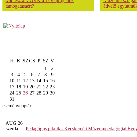
Mit tesz a MOKK a TOP projektek
Múzeumi szolgálta
támogatásáért?
átívelő együttmű
H
K
SZ
CS
P
SZ
V
1
2
3
4
5
6
7
8
9
10
11
12
13
14
15
16
17
18
19
20
21
22
23
24
25
26
27
28
29
30
31
eseménynaptár
AUG 26
szerda
Pedagógus piknik - Kecskeméti Múzeumpedagógiai Évny