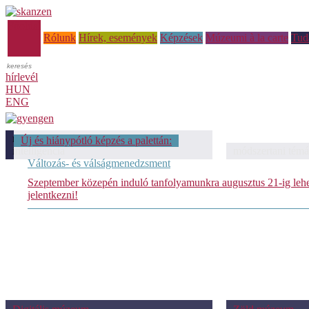
Főoldal
Rólunk
Hírek, események
Képzések
Múzeumi à la carte
Tud
hírlevél
HUN
ENG
módszertani témáink: Mesterséges
Új és hiánypótló képzés a palettán:
intelligencia
módszertani témá
Változás- és válságmenedzsment
Szeptember közepén induló tanfolyamunkra augusztus 21-ig leh
jelentkezni!