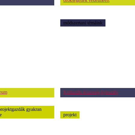
örökségének védelméért
módszertani témáink
zeum
Kulturális közösségfejlesztés
projektgazdák gyakran
e
projekt