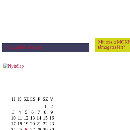
Mit tesz a MOKK
Szolgáltató múzeum
támogatásáért?
H
K
SZ
CS
P
SZ
V
1
2
3
4
5
6
7
8
9
10
11
12
13
14
15
16
17
18
19
20
21
22
23
24
25
26
27
28
29
30