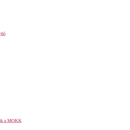
itó
kezik a MOKK