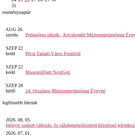
31
eseménynaptár
AUG 26
szerda
Pedagógus piknik - Kecskeméti Múzeumpedagógiai Évny
SZEP 22
kedd
Pécsi Tanuló Város Fesztivál
SZEP 22
kedd
MuseumDigit NextGen
SZEP 28
hétfő
24. Országos Múzeumpedagógiai Évnyitó
legfrissebb híreink
2026. 08. 05.
Igényre szabott változás- és válságmenedzsment képzéssel jelent
2026. 07. 01.