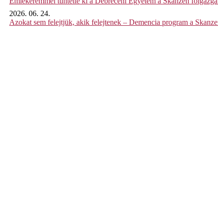
Emlékéremmel tüntette ki a Debreceni Egyetem a Skanzen főigazgat
2026. 06. 24.
Azokat sem felejtjük, akik felejtenek – Demencia program a Skanz