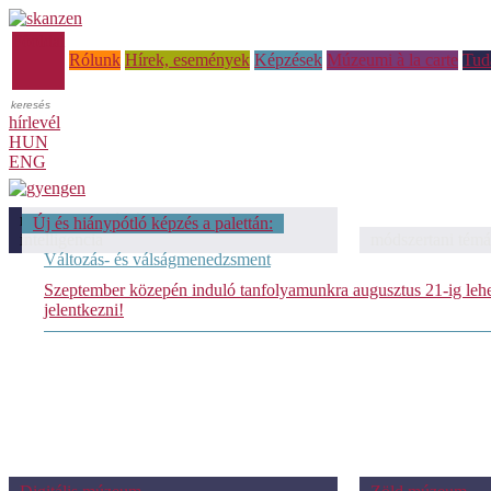
Főoldal
Rólunk
Hírek, események
Képzések
Múzeumi à la carte
Tud
hírlevél
HUN
ENG
módszertani témáink: Mesterséges
Új és hiánypótló képzés a palettán:
intelligencia
módszertani témá
Változás- és válságmenedzsment
Szeptember közepén induló tanfolyamunkra augusztus 21-ig leh
jelentkezni!