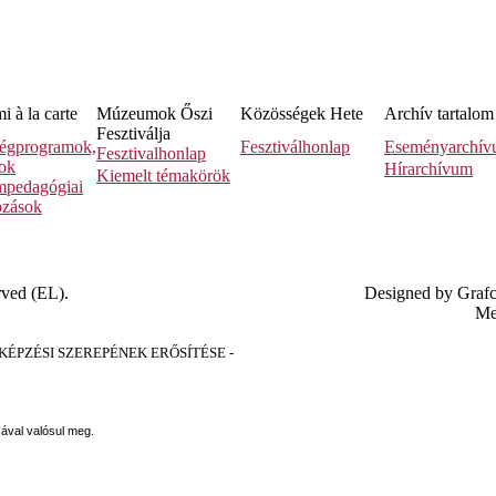
 à la carte
Múzeumok Őszi
Közösségek Hete
Archív tartalom
Fesztiválja
égprogramok,
Fesztiválhonlap
Eseményarchí
Fesztivalhonlap
sok
Hírarchívum
Kiemelt témakörök
pedagógiai
ozások
rved (EL).
Designed by Graf
Me
PZÉSI SZEREPÉNEK ERŐSÍTÉSE -
sával valósul meg.