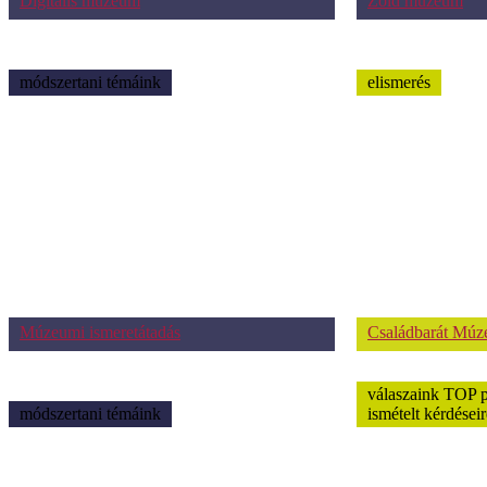
Digitális múzeum
Zöld múzeum
módszertani témáink
elismerés
Múzeumi ismeretátadás
Családbarát Mú
válaszaink TOP 
módszertani témáink
ismételt kérdéseir