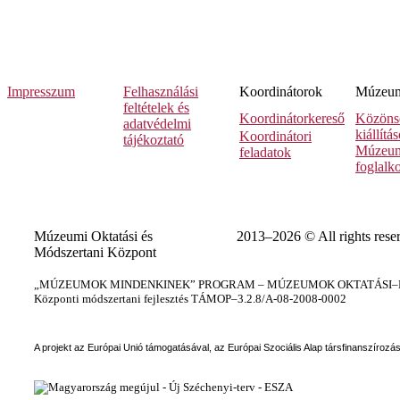
Impresszum
Felhasználási
Koordinátorok
Múzeumi
feltételek és
Koordinátorkereső
Közöns
adatvédelmi
kiállítá
Koordinátori
tájékoztató
Múzeum
feladatok
foglalk
Múzeumi Oktatási és
2013–2026 © All rights rese
Módszertani Központ
„MÚZEUMOK MINDENKINEK” PROGRAM – MÚZEUMOK OKTATÁSI–KÉ
Központi módszertani fejlesztés TÁMOP–3.2.8/A-08-2008-0002
A projekt az Európai Unió támogatásával, az Európai Szociális Alap társfinanszírozá