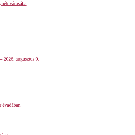
lynék városába
 – 2026. augusztus 9.
ar évadában