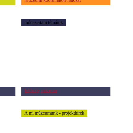
Múzeumi koordinátori hálózat
módszertani témáink
Inkluzív múzeum
A mi múzeumunk - projekthírek