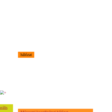
hálózat
rális