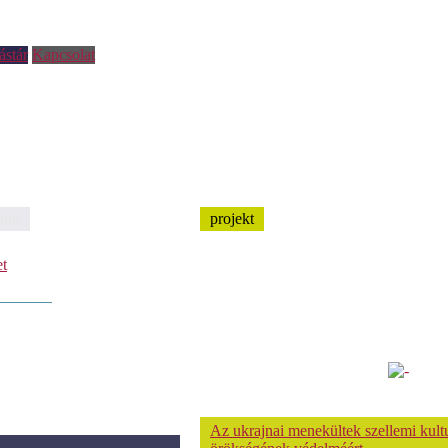
ástár
Kapcsolat
ink
projekt
et
Az ukrajnai menekültek szellemi kultu