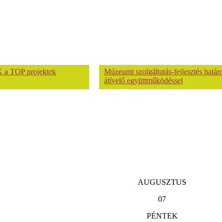
 a TOP projektek
Múzeumi szolgáltatás-fejlesztés hatá
átívelő együttműködéssel
AUGUSZTUS
07
PÉNTEK