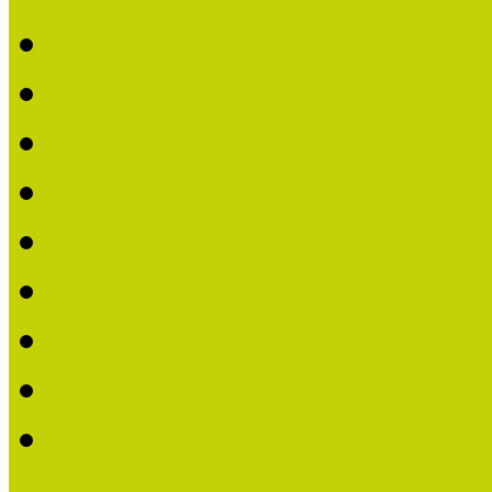
Általános információk
Módszertani útmutatók
Cselekvő közösségek W
Kutatási jelentések
Jó gyakorlatok
Jó gyakorlatok összefogl
Szakmai folyóiratok tem
Konferenciák
Közösségi játékok