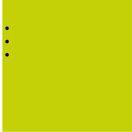
Szakmai tanulmányutak
A szakmai tanulmányutak
Belföldi tanulmányutak
Külföldi tanulmányutak
Közösségek Hete
Sajtószoba
Hírek, események
Munkatársak