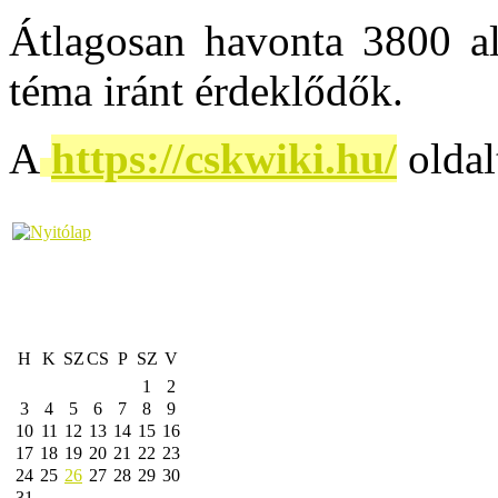
Átlagosan havonta 3800 al
téma iránt érdeklődők.
A
https://cskwiki.hu/
oldal
H
K
SZ
CS
P
SZ
V
1
2
3
4
5
6
7
8
9
10
11
12
13
14
15
16
17
18
19
20
21
22
23
24
25
26
27
28
29
30
31