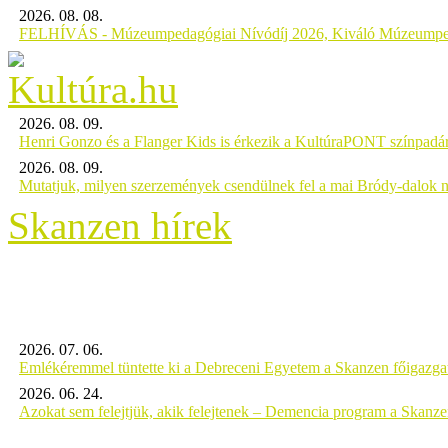
2026. 08. 08.
FELHÍVÁS - Múzeumpedagógiai Nívódíj 2026, Kiváló Múzeumpe
2026. 08. 09.
Henri Gonzo és a Flanger Kids is érkezik a KultúraPONT színpadár
2026. 08. 09.
Mutatjuk, milyen szerzemények csendülnek fel a mai Bródy-dalok 
Skanzen hírek
2026. 07. 06.
Emlékéremmel tüntette ki a Debreceni Egyetem a Skanzen főigazgat
2026. 06. 24.
Azokat sem felejtjük, akik felejtenek – Demencia program a Skanz