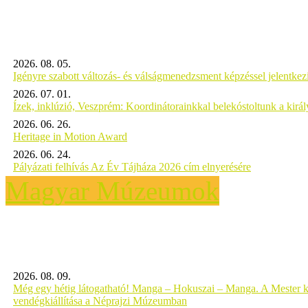
2026. 08. 05.
Igényre szabott változás- és válságmenedzsment képzéssel jelent
2026. 07. 01.
Ízek, inklúzió, Veszprém: Koordinátorainkkal belekóstoltunk a kirá
2026. 06. 26.
Heritage in Motion Award
2026. 06. 24.
Pályázati felhívás Az Év Tájháza 2026 cím elnyerésére
Magyar Múzeumok
2026. 08. 09.
Még egy hétig látogatható! Manga – Hokuszai – Manga. A Mester k
vendégkiállítása a Néprajzi Múzeumban