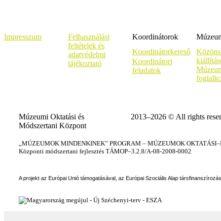
Impresszum
Felhasználási
Koordinátorok
Múzeumi
feltételek és
Koordinátorkereső
Közöns
adatvédelmi
kiállítá
Koordinátori
tájékoztató
Múzeum
feladatok
foglalk
Múzeumi Oktatási és
2013–2026 © All rights rese
Módszertani Központ
„MÚZEUMOK MINDENKINEK” PROGRAM – MÚZEUMOK OKTATÁSI–KÉ
Központi módszertani fejlesztés TÁMOP–3.2.8/A-08-2008-0002
A projekt az Európai Unió támogatásával, az Európai Szociális Alap társfinanszírozá