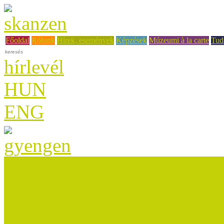
Főoldal
Rólunk
Hírek, események
Képzések
Múzeumi à la carte
Tud
hírlevél
HUN
ENG
TOP projektek támogatása 
A projektről
Tudástár