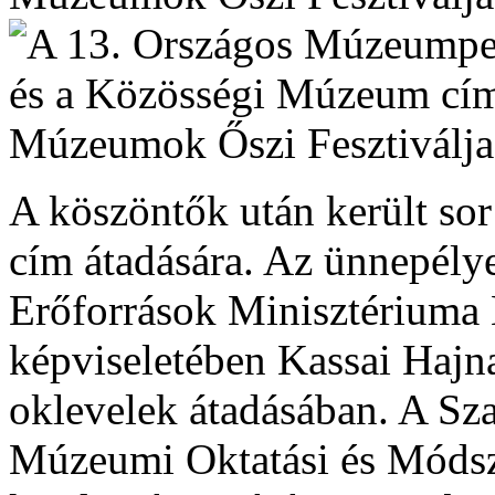
A köszöntők után került so
cím átadására. Az ünnepél
Erőforrások Minisztériuma
képviseletében Kassai Hajnal
oklevelek átadásában. A Sz
Múzeumi Oktatási és Móds