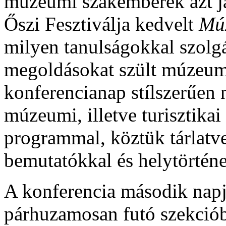
múzeumi szakemberek azt j
Őszi Fesztiválja kedvelt
Múz
milyen tanulságokkal szolgá
megoldásokat szült múzeumi
konferencianap stílszerűen 
múzeumi, illetve turisztikai
programmal, köztük tárlat
bemutatókkal és helytörténet
A konferencia második napj
párhuzamosan futó szekció