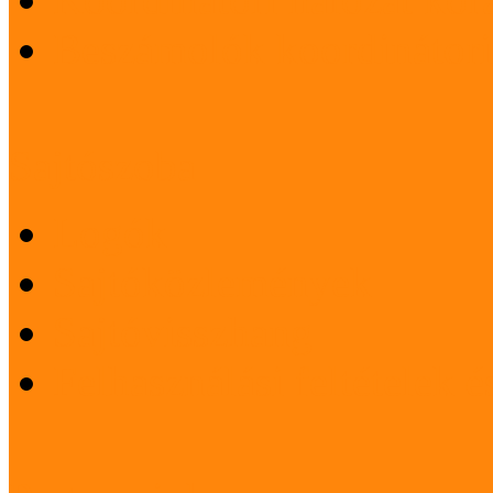
Beszámolók koordinátori
Sajtószoba
Logók
Sajtóközlemények
Sajtóvisszhang
Felhasználási feltételek 