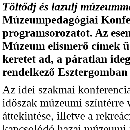
Töltődj és lazulj múzeumm
Múzeumpedagógiai Konfere
programsorozatot. Az ese
Múzeum elismerő címek ün
keretet ad, a páratlan id
rendelkező Esztergomban 
Az idei szakmai konferencia
időszak múzeumi színtérre 
áttekintése, illetve a rekreá
kapcsolódó hazai múzeumi fe