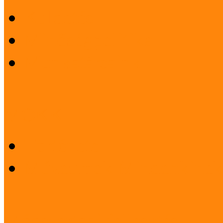
Küldetés
Minőségpolitika
Munkatársaink
MOKK
Története
Múzeumok Mindenkinek
Módszertani fejlesztés