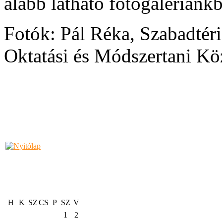
alább látható fotógalériánkb
Fotók: Pál Réka, Szabadté
Oktatási és Módszertani Kö
H
K
SZ
CS
P
SZ
V
1
2