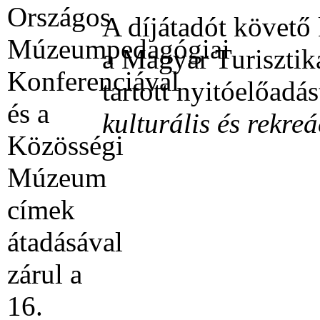
A díjátadót követő
a Magyar Turiszti
tartott nyitóelőadá
kulturális és rekre