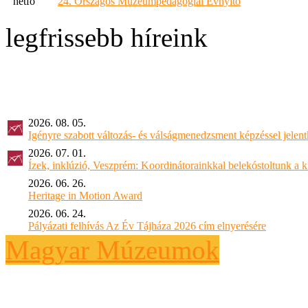
hétfő
24. Országos Múzeumpedagógiai Évnyitó
legfrissebb híreink
2026. 08. 05.
Igényre szabott változás- és válságmenedzsment képzéssel jel
2026. 07. 01.
Ízek, inklúzió, Veszprém: Koordinátorainkkal belekóstoltunk a 
2026. 06. 26.
Heritage in Motion Award
2026. 06. 24.
Pályázati felhívás Az Év Tájháza 2026 cím elnyerésére
Magyar Múzeumok