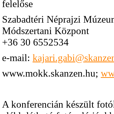
felelőse
Szabadtéri Néprajzi Múzeu
Módszertani Központ
+36 30 6552534
e-mail:
kajari.gabi@skanze
www.mokk.skanzen.hu;
www
A konferencián készült fotó