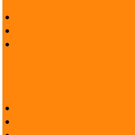
Kutatások
Mintaprojektek
Múzeumi Iránytű sorozat
Kapcsolat
Országos koordinátori háló
Koordinátorok feladata
Koordinátorkereső
Koordinátori hálózat korá