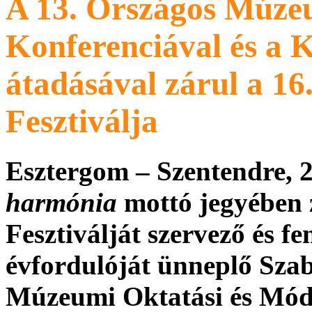
A 13. Országos Múze
Konferenciával és a
átadásával zárul a 1
Fesztiválja
Esztergom – Szentendre, 
harmónia
mottó jegyében 
Fesztiválját szervező és f
évfordulóját ünneplő Sza
Múzeumi Oktatási és Mó