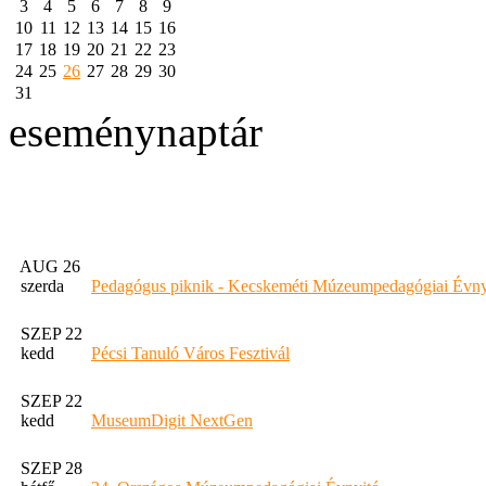
3
4
5
6
7
8
9
10
11
12
13
14
15
16
17
18
19
20
21
22
23
24
25
26
27
28
29
30
31
eseménynaptár
AUG 26
szerda
Pedagógus piknik - Kecskeméti Múzeumpedagógiai Évny
SZEP 22
kedd
Pécsi Tanuló Város Fesztivál
SZEP 22
kedd
MuseumDigit NextGen
SZEP 28