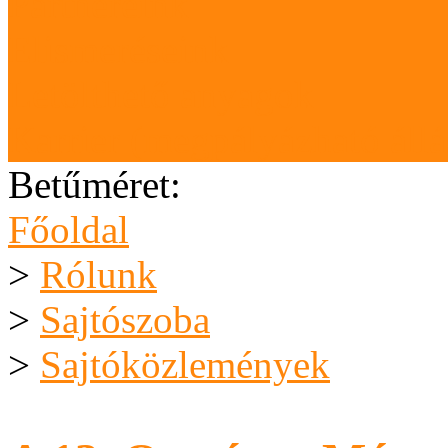
Partnereink
Elismeréseink
Letölthető anyagok
Karrier (megpályázható áll
Betűméret:
Főoldal
>
Rólunk
>
Sajtószoba
>
Sajtóközlemények