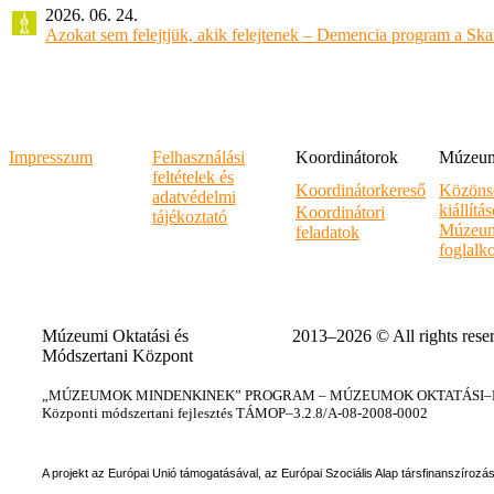
2026. 06. 24.
Azokat sem felejtjük, akik felejtenek – Demencia program a Sk
Impresszum
Felhasználási
Koordinátorok
Múzeumi
feltételek és
Koordinátorkereső
Közöns
adatvédelmi
kiállítá
Koordinátori
tájékoztató
Múzeum
feladatok
foglalk
Múzeumi Oktatási és
2013–2026 © All rights rese
Módszertani Központ
„MÚZEUMOK MINDENKINEK” PROGRAM – MÚZEUMOK OKTATÁSI–KÉ
Központi módszertani fejlesztés TÁMOP–3.2.8/A-08-2008-0002
A projekt az Európai Unió támogatásával, az Európai Szociális Alap társfinanszírozá