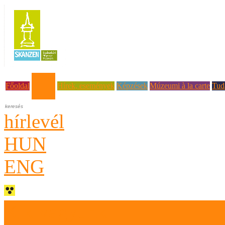
Rólunk
Főoldal
Hírek, események
Képzések
Múzeumi à la carte
Tud
hírlevél
HUN
ENG
Kik vagyunk