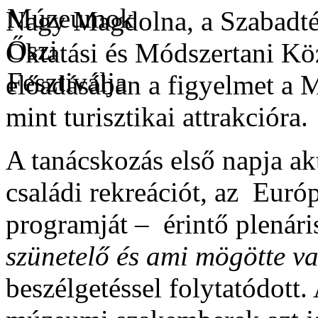
Nagy Magdolna, a Szabadt
Oktatási és Módszertani Köz
előadásában a figyelmet a 
mint turisztikai attrakcióra.
A tanácskozás első napja ak
családi rekreációt, az Euró
programját – érintő plenári
szünetelő és ami mögötte v
beszélgetéssel folytatódott.