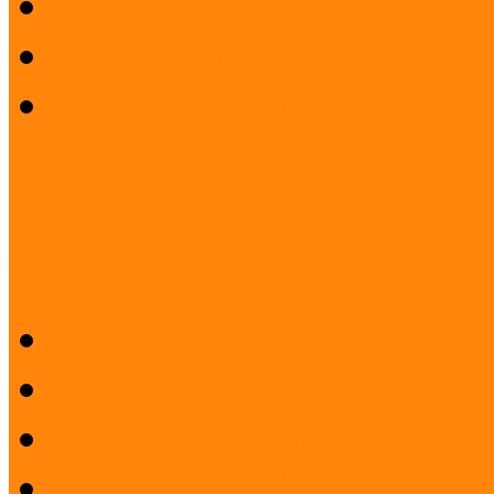
Kutatások
Mintaprojektek
Múzeumi Iránytű sorozat
Kapcsolat
Országos koordinátori háló
Koordinátorok feladata
Koordinátorkereső
Koordinátori hálózat korá
Beszámolók koordinátori