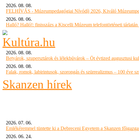
2026. 08. 08.
FELHÍVÁS - Múzeumpedagógiai Nívódíj 2026, Kiváló Múzeumpe
2026. 08. 06.
Halló? Halló!: finisszázs a Kiscelli Múzeum telefontörténeti tárlatán
2026. 08. 08.
Betyárok, szupersztárok és lélekbúvárok – Öt évtized augusztusi kul
2026. 08. 08.
Falak, romok, labirintusok, szorongás és szürrealizmus – 100 éve szü
Skanzen hírek
2026. 07. 06.
Emlékéremmel tüntette ki a Debreceni Egyetem a Skanzen főigazgat
2026. 06. 24.