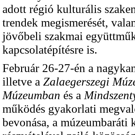
adott régió kulturális szak
trendek megismerését, vala
jövőbeli szakmai együttműk
kapcsolatépítésre is.
Február 26-27-én a nagyka
illetve a
Zalaegerszegi Múz
Múzeumban
és a
Mindszen
működés gyakorlati megvalós
bevonása, a múzeumbaráti k