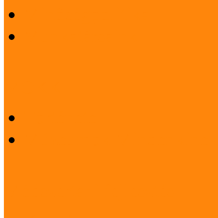
Minőségpolitika
Munkatársaink
MOKK
Története
Múzeumok Mindenkinek
Módszertani fejlesztés