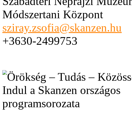
Szabadtéri Néprajzi Múzeu
Módszertani Központ
sziray.zsofia@skanzen.hu
+3630-2499753