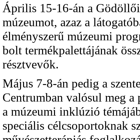
Április 15-16-án a Gödöllői
múzeumot, azaz a látogatóbar
élményszerű múzeumi prog
bolt termékpalettájának össz
résztvevők.
Május 7-8-án pedig a szen
Centrumban valósul meg a 
a múzeumi inklúzió témájá
speciális célcsoportoknak 
művészetterápiás foglalkozá