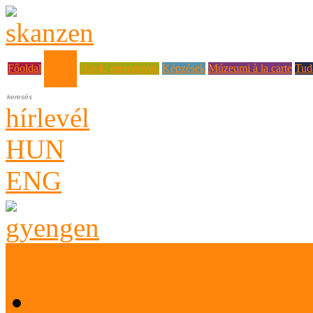
Rólunk
Főoldal
Hírek, események
Képzések
Múzeumi à la carte
Tud
hírlevél
HUN
ENG
Kik vagyunk
Küldetés