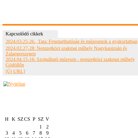
Kapcsolódó cikkek
2024.03.25-26., Tata: Fenntarthatóság és múzeumok a gyakorlatban
2024.02.27-28: Nemzetközi szakmai műhely Nagykanizsán és
Zalaegerszegen
2024.04.15-16: Szolgáltató múzeum - nemzetközi szakmai műhely
Gödöllőn
[Új URL]
H
K
SZ
CS
P
SZ
V
1
2
3
4
5
6
7
8
9