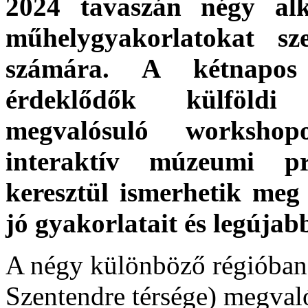
2024 tavaszán négy al
műhelygyakorlatokat sz
számára. A kétnapos
érdeklődők
külföldi
megvalósuló workshop
interaktív múzeumi p
keresztül ismerhetik meg
jó gyakorlatait és legúja
A négy különböző régióban 
Szentendre térsége) megva