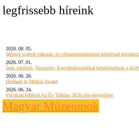
legfrissebb híreink
2026. 08. 05.
Igényre szabott változás- és válságmenedzsment képzéssel jelent
2026. 07. 01.
Ízek, inklúzió, Veszprém: Koordinátorainkkal belekóstoltunk a kirá
2026. 06. 26.
Heritage in Motion Award
2026. 06. 24.
Pályázati felhívás Az Év Tájháza 2026 cím elnyerésére
Magyar Múzeumok