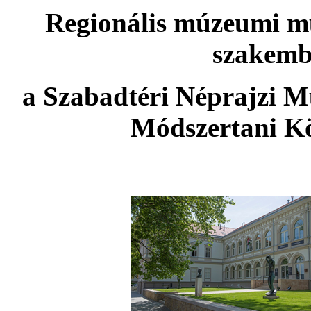
Regionális múzeumi mű
szakemb
a Szabadtéri Néprajzi 
Módszertani Kö