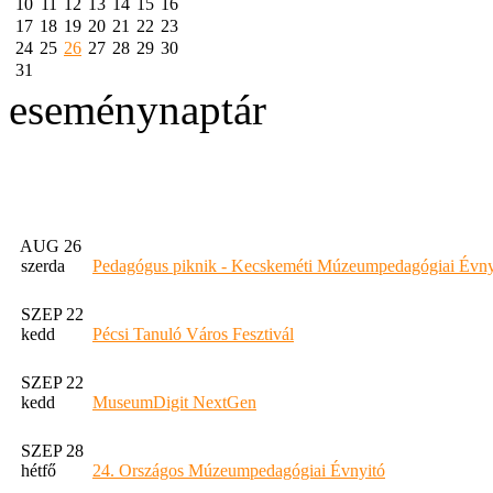
10
11
12
13
14
15
16
17
18
19
20
21
22
23
24
25
26
27
28
29
30
31
eseménynaptár
AUG 26
szerda
Pedagógus piknik - Kecskeméti Múzeumpedagógiai Évny
SZEP 22
kedd
Pécsi Tanuló Város Fesztivál
SZEP 22
kedd
MuseumDigit NextGen
SZEP 28
hétfő
24. Országos Múzeumpedagógiai Évnyitó