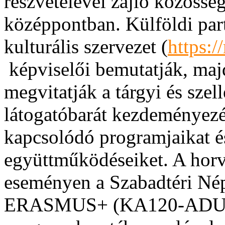
részvételével zajló közösség
középpontban. Külföldi par
kulturális szervezet (
https:
képviselői bemutatják, ma
megvitatják a tárgyi és szel
látogatóbarát kezdeményezés
kapcsolódó programjaikat é
együttműködéseiket. A horvá
eseményen a Szabadtéri Nép
ERASMUS+ (KA120-ADU) eu