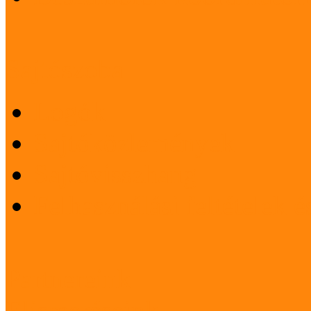
Sajtószoba
Logók
Sajtóközlemények
Sajtóvisszhang
Felhasználási feltételek 
Partnereink
Elismeréseink