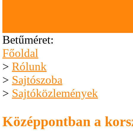
Letölthető anyagok
Karrier (megpályázható áll
Betűméret:
Főoldal
>
Rólunk
>
Sajtószoba
>
Sajtóközlemények
Középpontban a kors