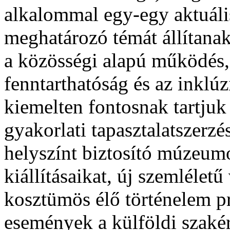
alkalommal egy-egy aktuáli
meghatározó témát állítana
a közösségi alapú működés, 
fenntarthatóság és az inkl
kiemelten fontosnak tartjuk
gyakorlati tapasztalatszerz
helyszínt biztosító múzeum
kiállításaikat, új szemléletű
kosztümös élő történelem 
események a külföldi szakér