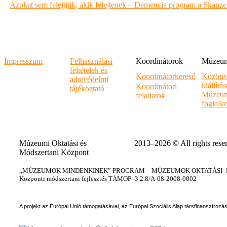
Azokat sem felejtjük, akik felejtenek – Demencia program a Skanz
Impresszum
Felhasználási
Koordinátorok
Múzeumi
feltételek és
Koordinátorkereső
Közöns
adatvédelmi
kiállítá
Koordinátori
tájékoztató
Múzeum
feladatok
foglalk
Múzeumi Oktatási és
2013–2026 © All rights rese
Módszertani Központ
„MÚZEUMOK MINDENKINEK” PROGRAM – MÚZEUMOK OKTATÁSI–KÉ
Központi módszertani fejlesztés TÁMOP–3.2.8/A-08-2008-0002
A projekt az Európai Unió támogatásával, az Európai Szociális Alap társfinanszírozá