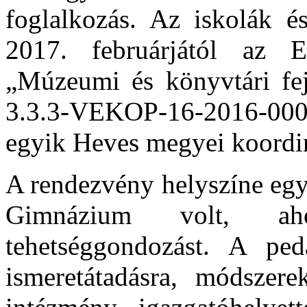
foglalkozás. Az iskolák 
2017. februárjától az E
„Múzeumi és könyvtári fe
3.3.3-VEKOP-16-2016-0000
egyik Heves megyei koordin
A rendezvény helyszíne egy
Gimnázium volt, ah
tehetséggondozást. A ped
ismeretátadásra, módszere