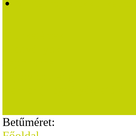
Mintaprojektekkel kapcs
Munkatársak
Kiadványok
Sajtószoba
Sajtóvisszhang
Karrier (megpályázható áll
Betűméret:
Főoldal