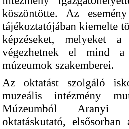
intézmény igazgatóhelye
köszöntötte. Az esemény
tájékoztatójában kiemelte t
képzéseket, melyeket a 
végezhetnek el mind a
múzeumok szakemberei.
Az oktatást szolgáló isk
muzeális intézmény mu
Múzeumból Aranyi Fr
oktatáskutató, elsősorban