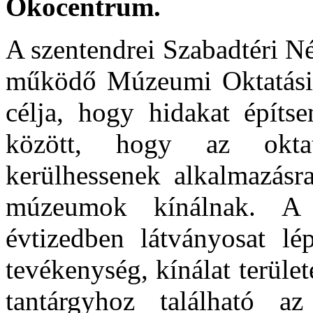
Ökocentrum.
A szentendrei Szabadtéri N
működő Múzeumi Oktatási 
célja, hogy hidakat épít
között, hogy az okta
kerülhessenek alkalmazásr
múzeumok kínálnak. A
évtizedben látványosat l
tevékenység, kínálat terüle
tantárgyhoz található a