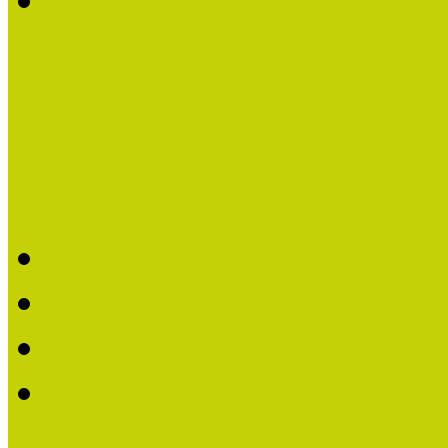
Hírek
Képzések
Koordinátori hálózat
Bemutatkozás
Múzeumi Koordinátori H
Koordinátorok a térképe
Koordinátori beszámoló