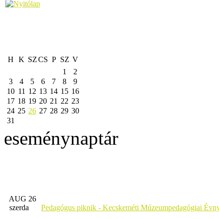
H
K
SZ
CS
P
SZ
V
1
2
3
4
5
6
7
8
9
10
11
12
13
14
15
16
17
18
19
20
21
22
23
24
25
26
27
28
29
30
31
eseménynaptár
AUG 26
szerda
Pedagógus piknik - Kecskeméti Múzeumpedagógiai Évny