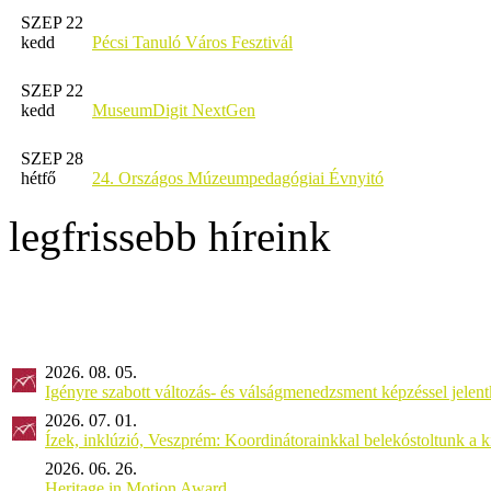
SZEP 22
kedd
Pécsi Tanuló Város Fesztivál
SZEP 22
kedd
MuseumDigit NextGen
SZEP 28
hétfő
24. Országos Múzeumpedagógiai Évnyitó
legfrissebb híreink
2026. 08. 05.
Igényre szabott változás- és válságmenedzsment képzéssel jel
2026. 07. 01.
Ízek, inklúzió, Veszprém: Koordinátorainkkal belekóstoltunk a 
2026. 06. 26.
Heritage in Motion Award