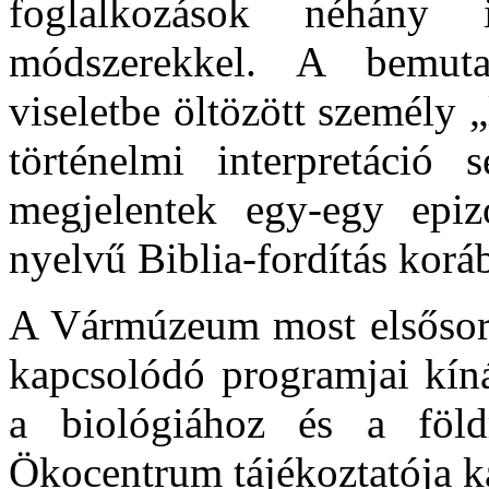
foglalkozások néhány 
módszerekkel. A bemuta
viseletbe öltözött személy „
történelmi interpretáció s
megjelentek egy-egy epi
nyelvű Biblia-fordítás korá
A Vármúzeum most elsősorb
kapcsolódó programjai kín
a biológiához és a földr
Ökocentrum tájékoztatója k