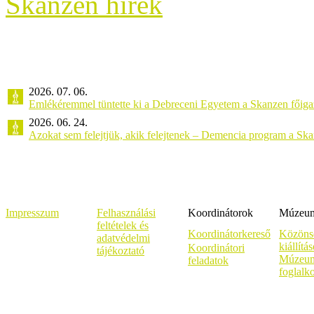
Skanzen hírek
2026. 07. 06.
Emlékéremmel tüntette ki a Debreceni Egyetem a Skanzen főiga
2026. 06. 24.
Azokat sem felejtjük, akik felejtenek – Demencia program a Sk
Impresszum
Felhasználási
Koordinátorok
Múzeumi
feltételek és
Koordinátorkereső
Közöns
adatvédelmi
kiállítá
Koordinátori
tájékoztató
Múzeum
feladatok
foglalk