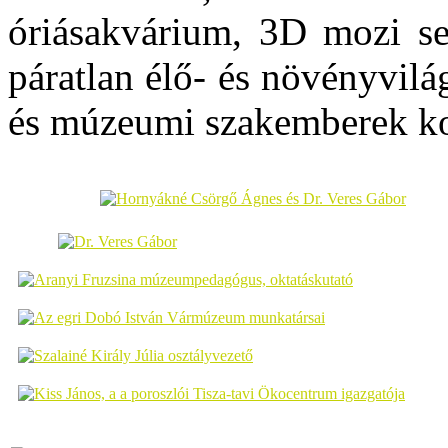
óriásakvárium, 3D mozi seg
páratlan élő- és növényvil
és múzeumi szakemberek kon