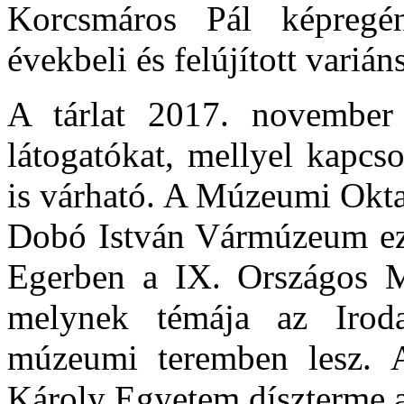
Korcsmáros Pál képregén
évekbeli és felújított variáns
A tárlat 2017. november
látogatókat, mellyel kapcs
is várható. A Múzeumi Okta
Dobó István Vármúzeum ez
Egerben a IX. Országos M
melynek témája az Iroda
múzeumi teremben lesz. A
Károly Egyetem díszterme a