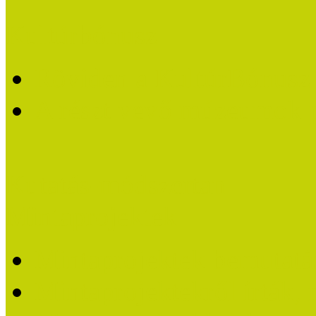
Kultúrbónusz
Röviden a KultúrBónusz k
A részt vevő múzeumok 
Kutatás-módszertan
Mintaprojektek
Mintaprojektek bemutatá
Mintaprojektekről írták,