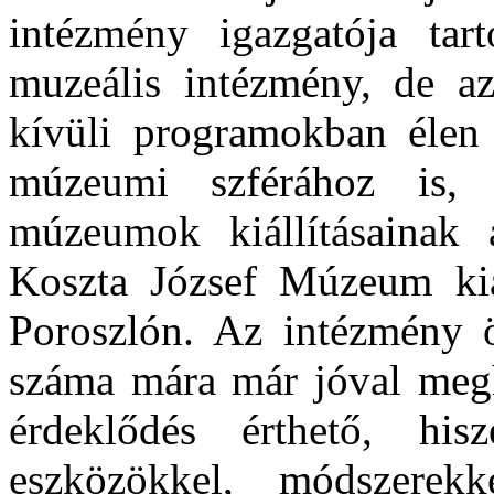
intézmény igazgatója ta
muzeális intézmény, de az
kívüli programokban élen 
múzeumi szférához is, 
múzeumok kiállításainak a
Koszta József Múzeum kiál
Poroszlón. Az intézmény ö
száma mára már jóval megh
érdeklődés érthető, hi
eszközökkel, módszerekk