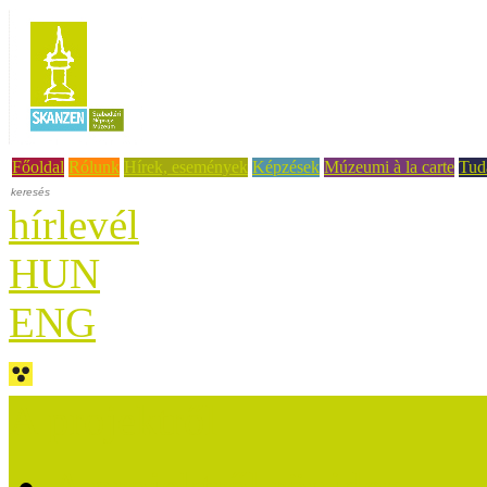
Főoldal
Rólunk
Hírek, események
Képzések
Múzeumi à la carte
Tud
hírlevél
HUN
ENG
A projektről
A projektről röviden