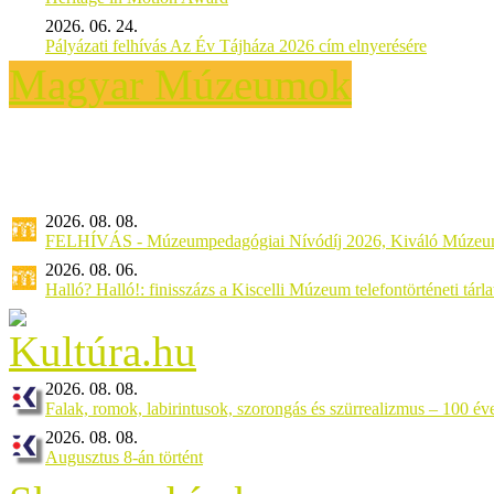
2026. 06. 24.
Pályázati felhívás Az Év Tájháza 2026 cím elnyerésére
Magyar Múzeumok
2026. 08. 08.
FELHÍVÁS - Múzeumpedagógiai Nívódíj 2026, Kiváló Múzeu
2026. 08. 06.
Halló? Halló!: finisszázs a Kiscelli Múzeum telefontörténeti tárl
2026. 08. 08.
Falak, romok, labirintusok, szorongás és szürrealizmus – 100 éve
2026. 08. 08.
Augusztus 8-án történt