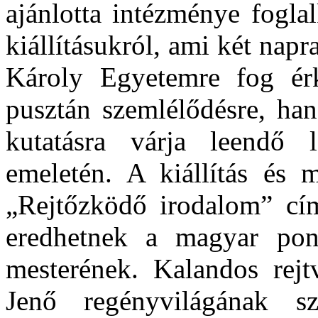
ajánlotta intézménye foglal
kiállításukról, ami két nap
Károly Egyetemre fog érk
pusztán szemlélődésre, han
kutatásra várja leendő 
emeletén. A kiállítás és 
„Rejtőzködő irodalom” cím
eredhetnek a magyar pon
mesterének. Kalandos rejt
Jenő regényvilágának szö