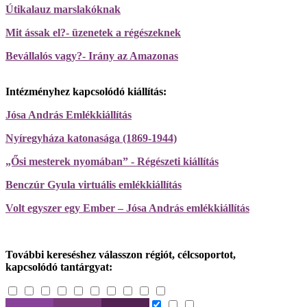
Útikalauz marslakóknak
Mit ássak el?- üzenetek a régészeknek
Bevállalós vagy?- Irány az Amazonas
Intézményhez kapcsolódó kiállítás:
Jósa András Emlékkiállítás
Nyíregyháza katonasága (1869-1944)
„Ősi mesterek nyomában” - Régészeti kiállítás
Benczúr Gyula virtuális emlékkiállítás
Volt egyszer egy Ember – Jósa András emlékkiállítás
További kereséshez válasszon régiót, célcsoportot,
kapcsolódó tantárgyat: