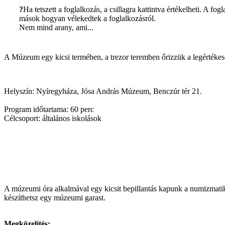
?
Ha tetszett a foglalkozás, a csillagra kattintva értékelheti. A 
mások hogyan vélekedtek a foglalkozásról.
Nem mind arany, ami...
A Múzeum egy kicsi termében, a trezor teremben őrizzük a legértéke
Helyszín:
Nyíregyháza, Jósa András Múzeum, Benczúr tér 21.
Program időtartama:
60 perc
Célcsoport:
általános iskolások
A múzeumi óra alkalmával egy kicsit bepillantás kapunk a numizmatik
készíthetsz egy múzeumi garast.
Megközelítés: