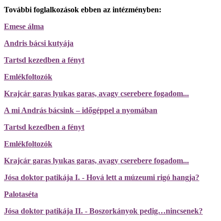
További foglalkozások ebben az intézményben:
Emese álma
Andris bácsi kutyája
Tartsd kezedben a fényt
Emlékfoltozók
Krajcár garas lyukas garas, avagy cserebere fogadom...
A mi András bácsink – időgéppel a nyomában
Tartsd kezedben a fényt
Emlékfoltozók
Krajcár garas lyukas garas, avagy cserebere fogadom...
Jósa doktor patikája I. - Hová lett a múzeumi rigó hangja?
Palotaséta
Jósa doktor patikája II. - Boszorkányok pedig…nincsenek?