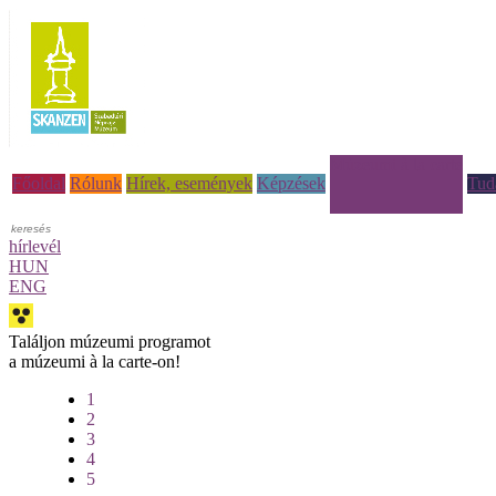
Múzeumi à la carte
Főoldal
Rólunk
Hírek, események
Képzések
Tud
hírlevél
HUN
ENG
Találjon múzeumi programot
a múzeumi à la carte-on!
1
2
3
4
5