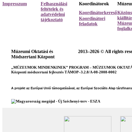
Impresszum
Felhasználási
Koordinátorok
Múzeum
feltételek és
Koordinátorkereső
Közöns
adatvédelmi
kiállít
Koordinátori
tájékoztató
Múzeum
feladatok
foglalk
Múzeumi Oktatási és
2013–2026 © All rights res
Módszertani Központ
„MÚZEUMOK MINDENKINEK” PROGRAM – MÚZEUMOK OKTATÁSI
Központi módszertani fejlesztés TÁMOP–3.2.8/A-08-2008-0002
A projekt az Európai Unió támogatásával, az Európai Szociális Alap társfinan