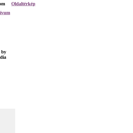
lom
Oldaltérkép
hívum
 by
dia