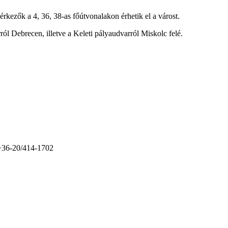
rkezők a 4, 36, 38-as főútvonalakon érhetik el a várost.
ól Debrecen, illetve a Keleti pályaudvarról Miskolc felé.
+36-20/414-1702