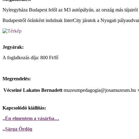
Nyíregyháza Budapest felől az M3 autópályán, az ország más tájairól é
Budapestről óránként indulnak InterCity járatok a Nyugati pályaudvarr
Jegyárak:
A foglalkozás díja: 800 Ft/fő
Megrendelés:
Vécseiné Lakatos Bernadett
muzeumpedagogia@josamuzeum.hu
Kapcsolódó kiállítás:
„Én elmentem a vásárba…
„Sárga Ördög