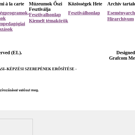
i à la carte
Múzeumok Őszi
Közösségek Hete
Archív tarta
Fesztiválja
égprogramok,
Fesztiválhonlap
Eseményarc
Fesztivalhonlap
ások
Hírarchívum
Kiemelt témakörök
pedagógiai
ozások
erved (EL).
Designed
Grafcom Me
–KÉPZÉSI SZEREPÉNEK ERŐSÍTÉSE -
szírozásával valósul meg.