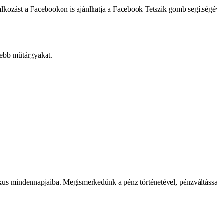
foglalkozást a Facebookon is ajánlhatja a Facebook Tetszik gomb segítség
sebb műtárgyakat.
us mindennapjaiba. Megismerkedünk a pénz történetével, pénzváltással