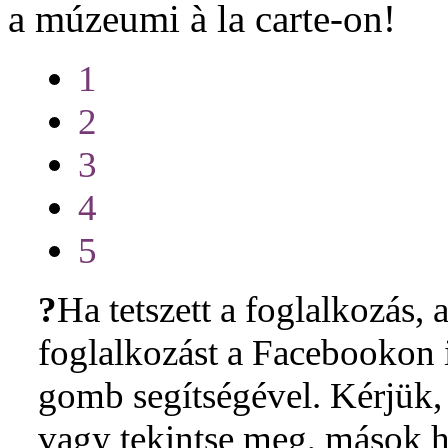
a múzeumi à la carte-on!
1
2
3
4
5
?
Ha tetszett a foglalkozás, a
foglalkozást a Facebookon i
gomb segítségével. Kérjük, 
vagy tekintse meg, mások h