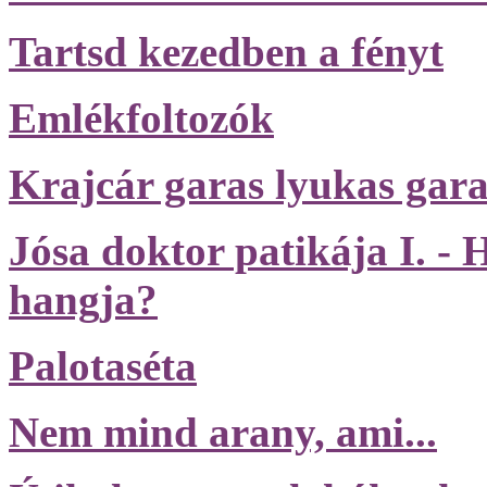
Tartsd kezedben a fényt
Emlékfoltozók
Krajcár garas lyukas gara
Jósa doktor patikája I. - 
hangja?
Palotaséta
Nem mind arany, ami...