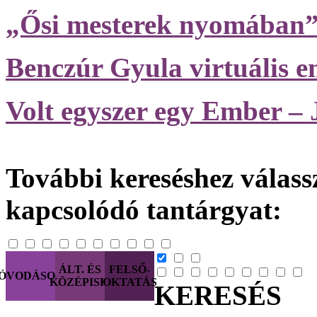
„Ősi mesterek nyomában” -
Benczúr Gyula virtuális em
Volt egyszer egy Ember – 
További kereséshez válassz
kapcsolódó tantárgyat:
ÁLT. ÉS
FELSŐ-
ÓVODÁSOK
KÖZÉPISK.
OKTATÁS
KERESÉS