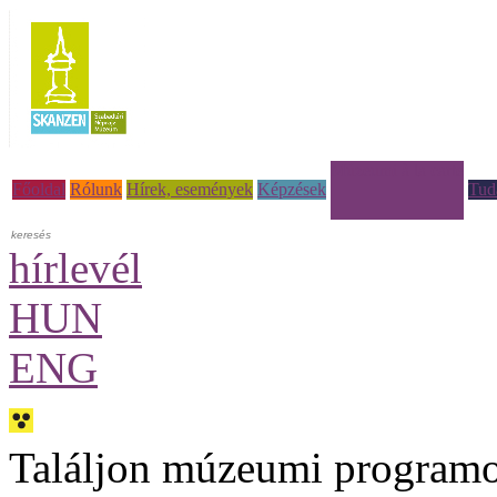
Múzeumi à la carte
Főoldal
Rólunk
Hírek, események
Képzések
Tud
hírlevél
HUN
ENG
Találjon múzeumi programo