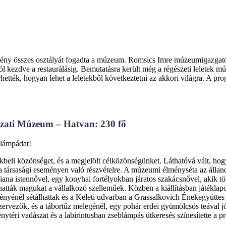
ny összes osztályát fogadta a múzeum. Romsics Imre múzeumigazgató ve
ástól kezdve a restaurálásig. Bemutatásra került még a régészeti lelete
ették, hogyan lehet a leletekből következtetni az akkori világra. A prog
zati Múzeum – Hatvan: 230 fő
blámpádat!
kbeli közönséget, és a megjelölt célközönségünket. Láthatóvá vált, hogy
a társasági eseményen való részvételre. A múzeumi élményséta az álland
Diana istennővel, egy konyhai fortélyokban járatos szakácsnővel, akik tö
álhatták magukat a vállalkozó szelleműek. Közben a kiállításban játékla
ényénél sétálhattak és a Keleti udvarban a Grassalkovich Énekegyüttes 
szervezők, és a tábortűz melegénél, egy pohár erdei gyümölcsös teával jó
énytéri vadászat és a labirintusban zseblámpás útkeresés színesítette a p