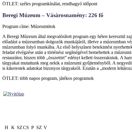
ÖTLET: széles programkínálat, rendhagyó időpont
Beregi Múzeum – Vásárosnamény: 226 fő
Program címe: Múzeumtitok
A Beregi Múzeum által megvalósított program egy héten keresztül zajl
előadást a múzeumban dolgozók munkájáról, illetve a múzeumban végze
múzeumban folyó munkába. Az első helyszínen betekintést nyerhettek 
feladat elvégzése után a történész segítségével bemehettek a múzeum
restaurátor, hiszen több „összetört” edényt kellett összerakniuk. A 
tárgyakat mutattunk meg nekik a múzeumi gyűjteményből. A negyedik h
is kikerestek adatokat bizonyos tárgyakról. Ezután a „modern leltározá
ÖTLET: több napos program, játékos programok
H
K
SZ
CS
P
SZ
V