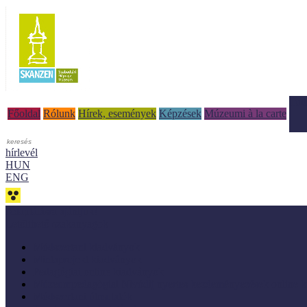
Tud
Főoldal
Rólunk
Hírek, események
Képzések
Múzeumi à la carte
hírlevél
HUN
ENG
Adaptálásra ajánljuk!
Letölthető szakanyagok
Módszertani kiadványok
Mintaprojekt kiadványok
Pedagógiai online kiadványok
Múzeumpedagógiai Nívódíj nyertes kezdeményezések online k
Módszertani útmutatók