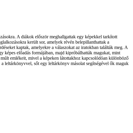
zásokra. A diákok először meghallgattak egy képekkel tarkított
alkozásokra került sor, amelyek révén belepillanthattak a
déseket kaptak, amelyekre a válaszokat az iratokban találták meg. A
egy képes előadás formájában, majd kipróbálhatták magukat, mint
 a múlt emlékeit, mivel a képeken látottakhoz kapcsolódóan különböző
a leltárkönyvvel, sőt egy leltárkönyv másolat segítségével ők maguk