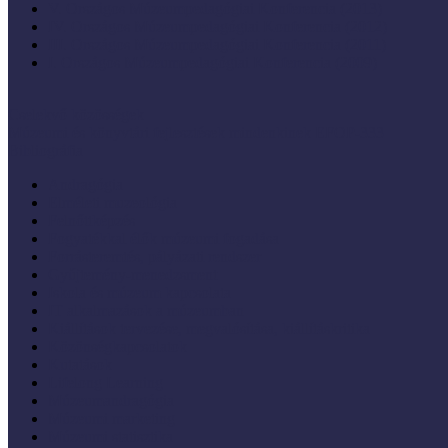
V. Országos Múzeumpedagógiai Konferencia (2013)
IV. Országos Múzeumpedagógiai Konferencia (2012)
III. Országos Múzeumpedagógiai Konferencia (2011)
I. Országos Múzeumpedagógiai Konferencia (2009)
Cselekvő közösségek
Múzeumi és könyvtári fejlesztések mindenkinek EFOP-333
Bibliográfia
Andragógia
Elméleti muzeológia
Felnőttképzés
Fogyatékkal élők múzeumi fogadása
Forrásteremtés, pályázati rendszer
Gyűjtemény-menedzsment
Iskola és múzeum kapcsolata
IT alkalmazások a múzeumban
Kiállítások tervezése, megvalósítása, kiállításkritika
Közönségkapcsolatok
Kutatások
Lifelong Learning
Múzeumandragógia
Múzeumi marketing
Múzeumi statisztika