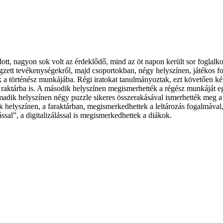
ott, nagyon sok volt az érdeklődő, mind az öt napon került sor foglalko
tt tevékenységekről, majd csoportokban, négy helyszínen, játékos fogl
a történész munkájába. Régi iratokat tanulmányoztak, ezt követően kér
i raktárba is. A második helyszínen megismerhették a régész munkáját 
harmadik helyszínen négy puzzle sikeres összerakásával ismerhették meg
elyszínen, a faraktárban, megismerkedhettek a leltározás fogalmával, 
ssal”, a digitalizálással is megismerkedhettek a diákok.