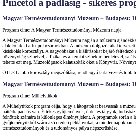
Pincétől a padlásig - sikeres p
Magyar Természettudományi Múzeum – Budapest: 1
Program címe: A Magyar Természettudományi Múzeum napja
A Magyar Természettudományi Múzeum napján a múzeum ajándékkal ked
alakítottak ki a Kupolacsarnokban. A múzeum dolgozói által tervezett és
kisiskolás korosztályt. A nagyobbakat a kiállításokat bejáró felfedező 
növényvilág színeivel, a fizikai és a kémiai színek mibenlétével, sajá
tehette ezt meg. Muzeológusok kalauzolták őket a Könyvtár, Növénytá
ÖTLET: több korosztály megszólítása, rendhagyó tárlatvezetés több h
Magyar Természettudományi Múzeum – Budapest: 1
Program címe: Műhelytitkok
A Műhelytitkok program célja, hogy a látogatókat beavassák a múzeum
háttérkapacitás van. Értékes gyűjtemények, érdekes tárgyak, tudásbáz
felnőttek számára is különleges élményt jelent. A programok során a 
gyűjteményükből származó eredeti példányokat, a mindennapokban álta
természettudományok és a tudományos pálya népszerűsítése.