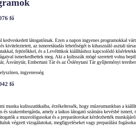
rogramok
076 fő
veskedett látogatóinak. Ezen a napon ingyenes programokkal várták a
 kiviteleztetett, az ismeretátadás lehetőségét is kihasználó asztali tár
utakkal, fejtörőkkel, és a Levéltitkok kiállításhoz kapcsolódó kísérlete
tságaival ismerkedhettek meg. Aki a kulisszák mögé szeretett volna bepi
r, Ásványtár, Embertani Tár és az Őslénytani Tár gyűjteményi tereibe
elyszínen, ingyenesség
042 fő
i munka kulisszatitkaiba, érzékeltessék, hogy múzeumunkban a kiállítás
is és szakembergárda, amely a laikus látogató számára kevésbé ismert, 
látogatók a muzeológusokat és a preparátorokat kérdezhették munkájáról
luk végzett vizsgálatokat, megfigyeléseket vagy preparálási fogásokat 