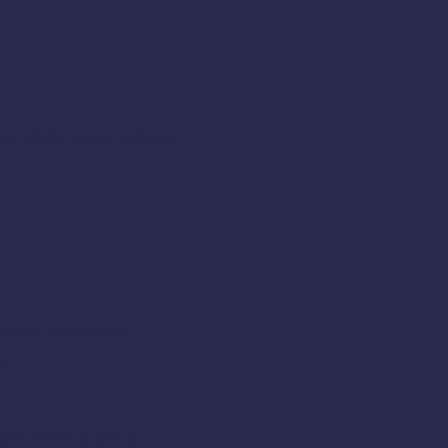
en készült videók, kisfilmek
resztben a múzeumok
ete
rókonferencia (2014)