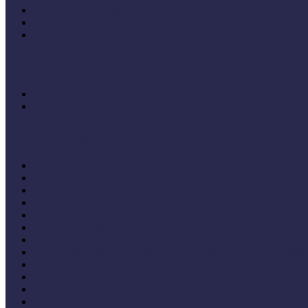
MÖF 2014 tanulságai
MÖF 2013 tanulságai
Tagállami tapasztalatok, jó gyakorlatok
Videók, kisfilmek
Múzeumi és könyvtári fejlesztések mindenkinek projekt keretéb
Élő történelem videók
Konferenciaelőadások
14. Országos Múzeumpedagógiai Konferencia (2022)
20. Országos Múzeumpedagógiai Évnyitó (2022)
19. Országos Múzeumpedagógiai Évnyitó
17. Országos Múzeumpedagógiai Évnyitó (2019)
14. Országos Múzeumpedagógiai Évnyitó (2016)
11. Országos Múzeumpedagógiai Évnyitó (2013) - 16+ Célke
V. Országos Múzeumandragógiai Konferencia Egerben
IV. Országos Múzeumandragógiai Konferencia konferenciaköt
X. Országos Múzeumpedagógiai Konferencia (2018)
VII. Országos Múzeumpedagógiai Konferencia (2015)
VI. Országos Múzeumpedagógiai Konferencia (2014)
Felsőbb osztályba léphet - Múzeumok Mindenkinek Program zá