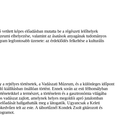
tített képes előadásban mutatta be a régészeti lelőhelyek
k múzeumi elhelyezése, valamint az ásatások anyagának tudományos
ram legfontosabb üzenete: az érdeklődés felkeltése a kulturális
 a rejtélyes történetek, a Vadászati Múzeum, és a különleges időpont
ó kiállításban önállóan történt. Ennek során az esti félhomályban
rténeteikkel a természet, a történelem és a gasztronómia világába
pos vadászat zajlott, amelynek helyes megoldói apró jutalomban
előadását hallgathatták meg a látogatók. Ugyancsak a Keleti
kedvűen telt az este. A tábortűznél Kondek Zsolt gitározott és
rogramot.