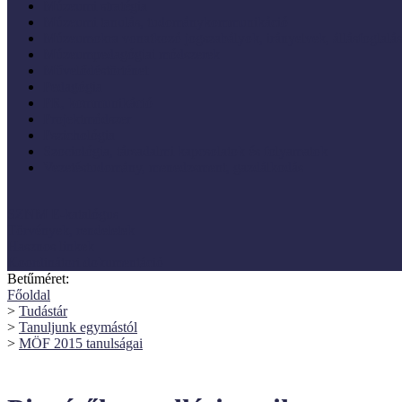
Múzeumi stratégia
Múzeumi tanulás, tudománykommunikáció
Múzeumokra vonatkozó jogszabályok, irányelvek, állásfoglalá
Múzeumpedagógiai módszerek
Művelődéstörténet
Pedagógia
PR, kommunikáció
Projektmódszer
Pszichológia
Szociológia, társadalmi kapcsolatok és folyamatok
Vezetéstudomány, menedzsment, gazdálkodás
SZNM E-katalógus
Törvények, rendeletek
Hasznos linkek
Koordinátori dokumentáció
Betűméret:
Főoldal
>
Tudástár
>
Tanuljunk egymástól
>
MÖF 2015 tanulságai