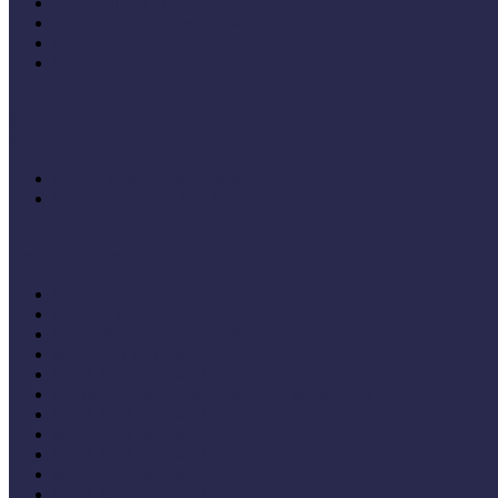
Tanulmányok, kutatások
Oktatási segédanyagok (MúzeumIskola)
Konferenciakötetek
Európa 2020 - Stratégiák
Módszertani témáink
Hallgatói dolgozatok
Iskolák és múzeumok partnersége
KIállításrendezés A-Z-ig
Tanuljunk egymástól
Nívódíj nyertesek
Hazai jó gyakorlatok
Külföldi múzeumok példái
MŐF2021 tanulságai
MÖF 2020 tanulságai
II. Országos Múzeumandragógiai Műhelynap (2020)
MÖF 2019 tanulságai
MŐF 2018 tanulságai
MÖF 2017 tanulságai
MÖF 2016 tanulságai
MÖF 2015 tanulságai