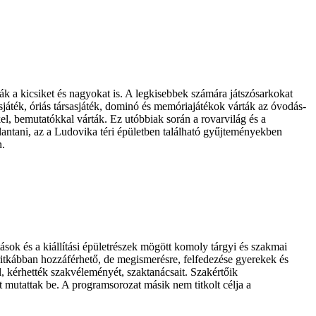
 kicsiket és nagyokat is. A legkisebbek számára játszósarkokat
sasjáték, óriás társasjáték, dominó és memóriajátékok várták az óvodás-
kkel, bemutatókkal várták. Ez utóbbiak során a rovarvilág és a
llantani, az a Ludovika téri épületben található gyűjteményekben
n.
ok és a kiállítási épületrészek mögött komoly tárgyi és szakmai
ritkábban hozzáférhető, de megismerésre, felfedezése gyerekek és
, kérhették szakvéleményét, szaktanácsait. Szakértőik
mutattak be. A programsorozat másik nem titkolt célja a