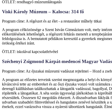
ÖTLET: rendhagyó múzeumlátogatás
Viski Károly Múzeum – Kalocsa: 314 fő
Program címe: A régészet és az élet - a restaurátor műhely titkai
A program célközönsége a Szent István Gimnázium volt, mely intézmé
előkerülésének lehetőségét, a régészeti feltárás menetét a terepbejár
feldolgozása is. A bemutatott példákon keresztül a gyerekek megismerh
örökség értékei iránt.
ÖTLET: iskolával kapcsolatfelvétel
Széchenyi Zsigmond Kárpát-medencei Magyar Vadás
Program címe: Az éjszakai múzeumi vadászat rejtelmei – Hozd a zse
A program az előzetes terveink szerint megmozgatta a helyi és környé
kíváncsivá tette az embereket és az őszi éjszaka vonzó volt számukra 
derengő kiállításban találkozhattak a látogatók vadásszal, bagollyal, 
röpítették a látogatókat. A séta során ügyességi játékokban is kiprób
részesültek. Összesen 62 megoldás érkezett. A díszudvarban fáklyák f
udvarban szabadtéri filmvetítéssel és hangulatos zenével készültek a 
énekelt, ezzel varázsolva vissza a nyáresti tábortüzek hangulatát. Élm