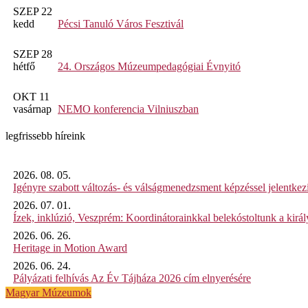
SZEP 22
kedd
Pécsi Tanuló Város Fesztivál
SZEP 28
hétfő
24. Országos Múzeumpedagógiai Évnyitó
OKT 11
vasárnap
NEMO konferencia Vilniuszban
legfrissebb híreink
2026. 08. 05.
Igényre szabott változás- és válságmenedzsment képzéssel jelent
2026. 07. 01.
Ízek, inklúzió, Veszprém: Koordinátorainkkal belekóstoltunk a kirá
2026. 06. 26.
Heritage in Motion Award
2026. 06. 24.
Pályázati felhívás Az Év Tájháza 2026 cím elnyerésére
Magyar Múzeumok