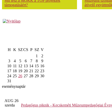
Mit tesz a MOKK a TOP projektek
Múzeumi szolgálta
támogatásáért?
átívelő együttmű
H
K
SZ
CS
P
SZ
V
1
2
3
4
5
6
7
8
9
10
11
12
13
14
15
16
17
18
19
20
21
22
23
24
25
26
27
28
29
30
31
eseménynaptár
AUG 26
szerda
Pedagógus piknik - Kecskeméti Múzeumpedagógiai Évny