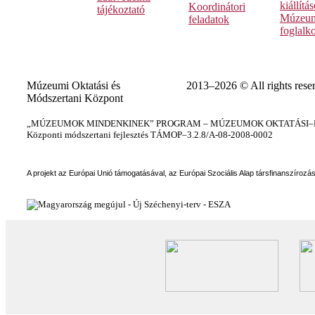
kiállítá
Koordinátori
tájékoztató
Múzeum
feladatok
foglalk
Múzeumi Oktatási és
2013–2026 © All rights rese
Módszertani Központ
„MÚZEUMOK MINDENKINEK” PROGRAM – MÚZEUMOK OKTATÁSI–KÉ
Központi módszertani fejlesztés TÁMOP–3.2.8/A-08-2008-0002
A projekt az Európai Unió támogatásával, az Európai Szociális Alap társfinanszírozá