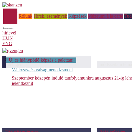
Főoldal
Rólunk
Hírek, események
Képzések
Múzeumi à la carte
Tud
hírlevél
HUN
ENG
módszertani témáink: Mesterséges
Új és hiánypótló képzés a palettán:
intelligencia
módszertani témá
Változás- és válságmenedzsment
Szeptember közepén induló tanfolyamunkra augusztus 21-ig leh
jelentkezni!