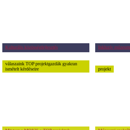
Kulturális közösségfejlesztés
Inkluzív múzeum
válaszaink TOP projektgazdák gyakran
ismételt kérdéseire
projekt