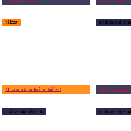
Digitális múzeum
Zöld múzeum
hálózat
módszertani témá
Múzeumi koordinátori hálózat
Múzeumi ismeret
módszertani témáink
módszertani témá