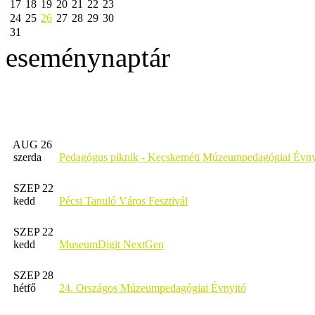
17
18
19
20
21
22
23
24
25
26
27
28
29
30
31
eseménynaptár
AUG 26
szerda
Pedagógus piknik - Kecskeméti Múzeumpedagógiai Évny
SZEP 22
kedd
Pécsi Tanuló Város Fesztivál
SZEP 22
kedd
MuseumDigit NextGen
SZEP 28
hétfő
24. Országos Múzeumpedagógiai Évnyitó