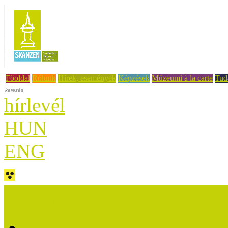
Főoldal
Rólunk
Hírek, események
Képzések
Múzeumi à la carte
Tud
hírlevél
HUN
ENG
A projektről
A projektről röviden