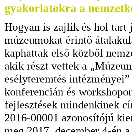
gyakorlatokra a nemzetk
Hogyan is zajlik és hol tart
múzeumokat érintő átalakul
kaphattak első közből nemze
akik részt vettek a „Múzeu
esélyteremtés intézményei”
konferencián és workshopon
fejlesztések mindenkinek 
2016-00001 azonosítójú kiem
meg 2017. december 4-én a