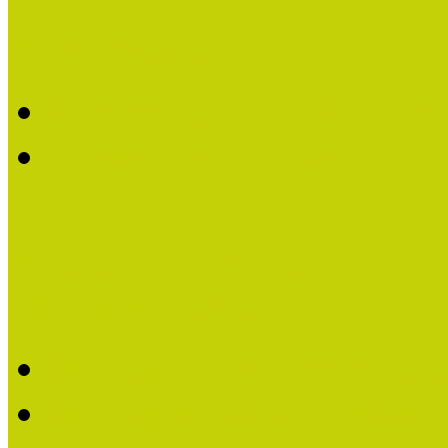
Kultúrbónusz
Röviden a KultúrBónusz k
A részt vevő múzeumok 
Kutatás-módszertan
Mintaprojektek
Mintaprojektek bemutatá
Mintaprojektekről írták,