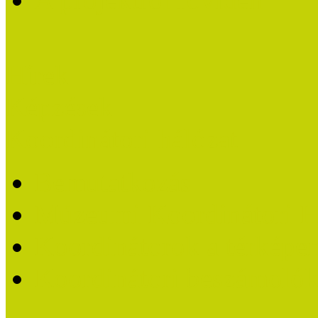
Hírek
Képzések
Koordinátori hálózat
Bemutatkozás
Múzeumi Koordinátori H
Koordinátorok a térképe
Koordinátori beszámoló