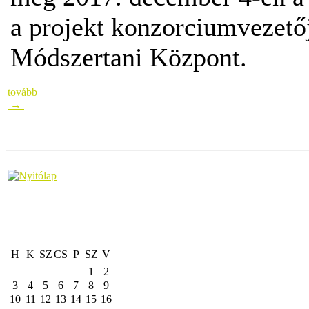
a projekt konzorciumvezető
Módszertani Központ.
tovább
→
H
K
SZ
CS
P
SZ
V
1
2
3
4
5
6
7
8
9
10
11
12
13
14
15
16