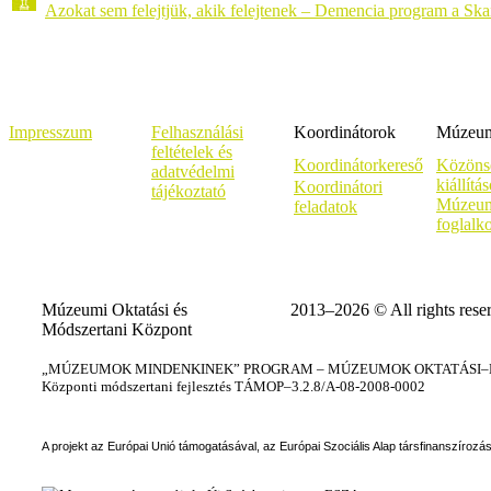
Azokat sem felejtjük, akik felejtenek – Demencia program a Sk
Impresszum
Felhasználási
Koordinátorok
Múzeumi
feltételek és
Koordinátorkereső
Közöns
adatvédelmi
kiállítá
Koordinátori
tájékoztató
Múzeum
feladatok
foglalk
Múzeumi Oktatási és
2013–2026 © All rights rese
Módszertani Központ
„MÚZEUMOK MINDENKINEK” PROGRAM – MÚZEUMOK OKTATÁSI–KÉ
Központi módszertani fejlesztés TÁMOP–3.2.8/A-08-2008-0002
A projekt az Európai Unió támogatásával, az Európai Szociális Alap társfinanszírozá