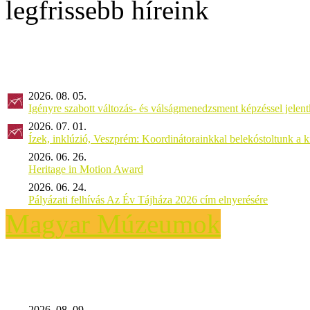
legfrissebb híreink
2026. 08. 05.
Igényre szabott változás- és válságmenedzsment képzéssel jel
2026. 07. 01.
Ízek, inklúzió, Veszprém: Koordinátorainkkal belekóstoltunk a 
2026. 06. 26.
Heritage in Motion Award
2026. 06. 24.
Pályázati felhívás Az Év Tájháza 2026 cím elnyerésére
Magyar Múzeumok
2026. 08. 09.