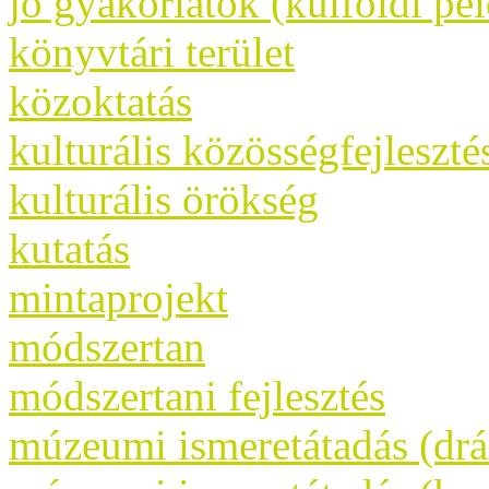
jó gyakorlatok (külföldi pé
könyvtári terület
közoktatás
kulturális közösségfejleszté
kulturális örökség
kutatás
mintaprojekt
módszertan
módszertani fejlesztés
múzeumi ismeretátadás (dr