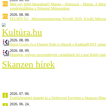
Még egy hétig látogatható! Manga – Hokuszai – Manga. A Meste
vendégkiállítása a Néprajzi Múzeumban
2026. 08. 08.
FELHÍVÁS - Múzeumpedagógiai Nívódíj 2026, Kiváló Múzeu
2026. 08. 09.
Henri Gonzo és a Flanger Kids is érkezik a KultúraPONT színpa
2026. 08. 09.
Mutatjuk, milyen szerzemények csendülnek fel a mai Bródy-dal
Skanzen hírek
2026. 07. 06.
Emlékéremmel tüntette ki a Debreceni Egyetem a Skanzen főiga
2026. 06. 24.