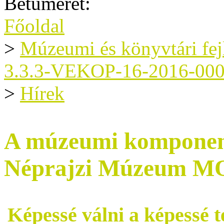
Betűméret:
Főoldal
>
Múzeumi és könyvtári fe
3.3.3-VEKOP-16-2016-00
>
Hírek
A múzeumi komponens
Néprajzi Múzeum 
Képessé válni a képessé té