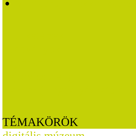
Mintaprojektekkel kapcs
Munkatársak
Kiadványok
Sajtószoba
Sajtóvisszhang
Karrier (megpályázható áll
TÉMAKÖRÖK
digitális múzeum