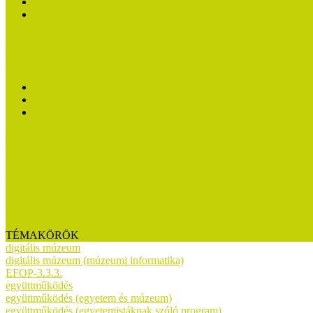
Röviden a KultúrBónusz kísérleti programról
A részt vevő múzeumok programkínálata
Kutatás-módszertan
Mintaprojektek
Mintaprojektek bemutatása
Mintaprojektekről írták, mondták
Mintaprojektekkel kapcsolatos kiadványok
Munkatársak
Kiadványok
Sajtószoba
Sajtóvisszhang
Karrier (megpályázható állások)
TÉMAKÖRÖK
digitális múzeum
digitális múzeum (múzeumi informatika)
EFOP-3.3.3.
együttműködés
együttműködés (egyetem és múzeum)
együttműködés (egyetemistáknak szóló program)