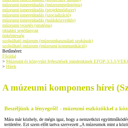
múzeumi ismeretátadás (múzeumpedagógia)
múzeumi ismeretátadás (projektmódszer)
múzeumi ismeretátadás (szocializáció)
múzeumi ismeretátadás (tudásközvetítés)
múzeumi vezetés (stratégia)
oktatási segédanyag
önkéntesség
szolgáltató múzeum (múzeumhasználati szokások)
szolgáltató múzeum (múzeumi kommunikáció)
Betűméret:
Főoldal
>
Múzeumi és könyvtári fejlesztések mindenkinek EFOP-3.3.3-VE
>
Hírek
A múzeumi komponens hírei (
Beszéljünk a lényegről! - múzeumi eszközökkel a köz
Mára már közhely, de mégis igaz, hogy a nemzetközi együttműködések,
területére. Ezt szem előtt tartva szervezett „A múzeumok mint a kö