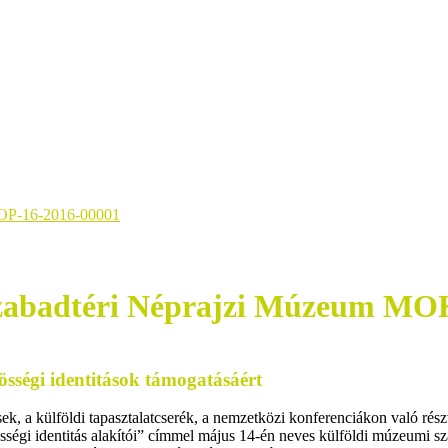
KOP-16-2016-00001
Szabadtéri Néprajzi Múzeum M
össégi identitások támogatásáért
 a külföldi tapasztalatcserék, a nemzetközi konferenciákon való részv
zösségi identitás alakítói” címmel május 14-én neves külföldi múzeumi