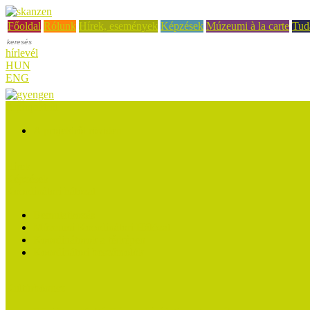
Főoldal
Rólunk
Hírek, események
Képzések
Múzeumi à la carte
Tud
hírlevél
HUN
ENG
A projektről
A projektről röviden
Hírek
Képzések
Koordinátori hálózat
Bemutatkozás
Múzeumi Koordinátori Hálózat
Koordinátorok a térképen
Koordinátori beszámolók
Kultúrbónusz