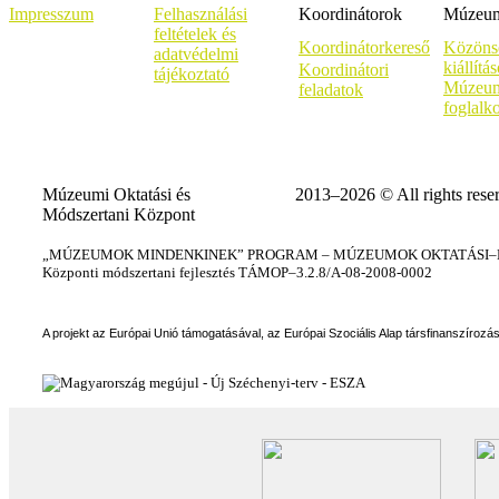
Impresszum
Felhasználási
Koordinátorok
Múzeumi
feltételek és
Koordinátorkereső
Közöns
adatvédelmi
kiállítá
Koordinátori
tájékoztató
Múzeum
feladatok
foglalk
Múzeumi Oktatási és
2013–2026 © All rights rese
Módszertani Központ
„MÚZEUMOK MINDENKINEK” PROGRAM – MÚZEUMOK OKTATÁSI–KÉ
Központi módszertani fejlesztés TÁMOP–3.2.8/A-08-2008-0002
A projekt az Európai Unió támogatásával, az Európai Szociális Alap társfinanszírozá