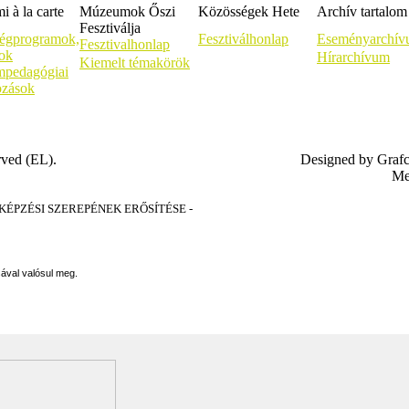
 à la carte
Múzeumok Őszi
Közösségek Hete
Archív tartalom
Fesztiválja
égprogramok,
Fesztiválhonlap
Eseményarchí
Fesztivalhonlap
sok
Hírarchívum
Kiemelt témakörök
pedagógiai
ozások
rved (EL).
Designed by Graf
Me
PZÉSI SZEREPÉNEK ERŐSÍTÉSE -
sával valósul meg.