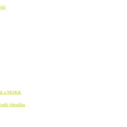
itó
kezik a MOKK
lynék városába