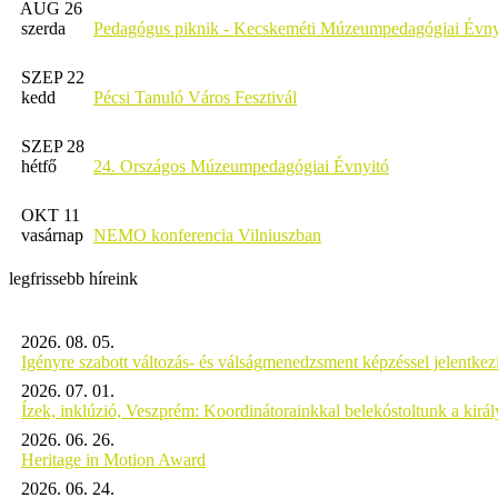
AUG 26
szerda
Pedagógus piknik - Kecskeméti Múzeumpedagógiai Évny
SZEP 22
kedd
Pécsi Tanuló Város Fesztivál
SZEP 28
hétfő
24. Országos Múzeumpedagógiai Évnyitó
OKT 11
vasárnap
NEMO konferencia Vilniuszban
legfrissebb híreink
2026. 08. 05.
Igényre szabott változás- és válságmenedzsment képzéssel jelent
2026. 07. 01.
Ízek, inklúzió, Veszprém: Koordinátorainkkal belekóstoltunk a kirá
2026. 06. 26.
Heritage in Motion Award
2026. 06. 24.