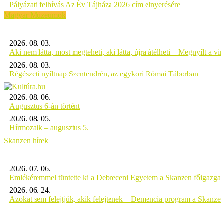
Pályázati felhívás Az Év Tájháza 2026 cím elnyerésére
Magyar Múzeumok
2026. 08. 03.
Aki nem látta, most megteheti, aki látta, újra átélheti – Megnyílt a virt
2026. 08. 03.
Régészeti nyíltnap Szentendrén, az egykori Római Táborban
2026. 08. 06.
Augusztus 6-án történt
2026. 08. 05.
Hírmozaik – augusztus 5.
Skanzen hírek
2026. 07. 06.
Emlékéremmel tüntette ki a Debreceni Egyetem a Skanzen főigazgat
2026. 06. 24.
Azokat sem felejtjük, akik felejtenek – Demencia program a Skanz