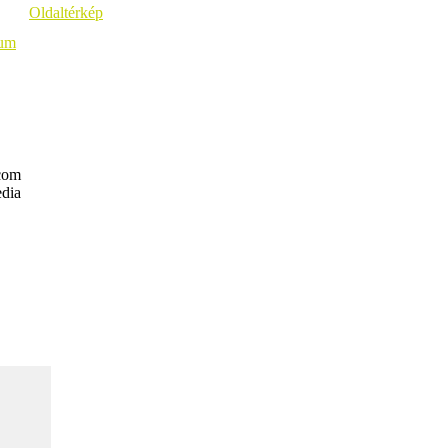
Oldaltérkép
vum
com
dia