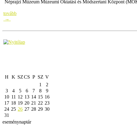
Néprajzi Múzeum Múzeumi Oktatási és Módszertani Központ (MOK
tovább
→
H
K
SZ
CS
P
SZ
V
1
2
3
4
5
6
7
8
9
10
11
12
13
14
15
16
17
18
19
20
21
22
23
24
25
26
27
28
29
30
31
eseménynaptár