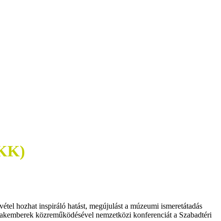
OKK)
étel hozhat inspiráló hatást, megújulást a múzeumi ismeretátadás
 szakemberek közreműködésével nemzetközi konferenciát a Szabadtéri