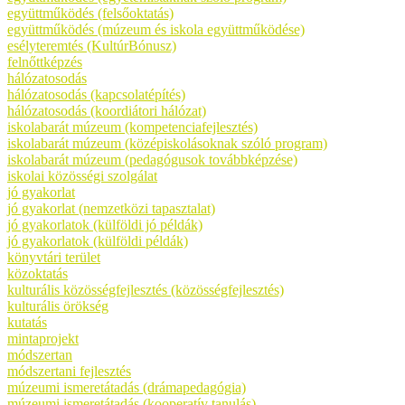
együttműködés (felsőoktatás)
együttműködés (múzeum és iskola együttműködése)
esélyteremtés (KultúrBónusz)
felnőttképzés
hálózatosodás
hálózatosodás (kapcsolatépítés)
hálózatosodás (koordiátori hálózat)
iskolabarát múzeum (kompetenciafejlesztés)
iskolabarát múzeum (középiskolásoknak szóló program)
iskolabarát múzeum (pedagógusok továbbképzése)
iskolai közösségi szolgálat
jó gyakorlat
jó gyakorlat (nemzetközi tapasztalat)
jó gyakorlatok (külföldi jó példák)
jó gyakorlatok (külföldi példák)
könyvtári terület
közoktatás
kulturális közösségfejlesztés (közösségfejlesztés)
kulturális örökség
kutatás
mintaprojekt
módszertan
módszertani fejlesztés
múzeumi ismeretátadás (drámapedagógia)
múzeumi ismeretátadás (kooperatív tanulás)