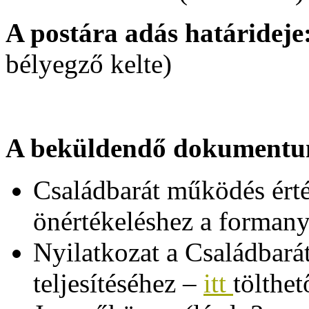
A postára adás határideje
bélyegző kelte)
A beküldendő dokument
Családbarát működés érték
önértékeléshez a forman
Nyilatkozat a Családbar
teljesítéséhez –
itt
tölthe