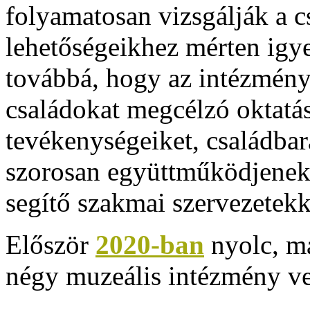
folyamatosan vizsgálják a c
lehetőségeikhez mérten igye
továbbá, hogy az intézménye
családokat megcélzó oktatási
tevékenységeiket, családbará
szorosan együttműködjenek 
segítő szakmai szervezetekk
Először
2020-ban
nyolc, m
négy muzeális intézmény vet