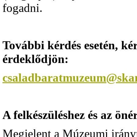
fogadni.
További kérdés esetén, ké
érdeklődjön:
csaladbaratmuzeum@ska
A felkészüléshez és az öné
Megjelent a Múzeumi irány