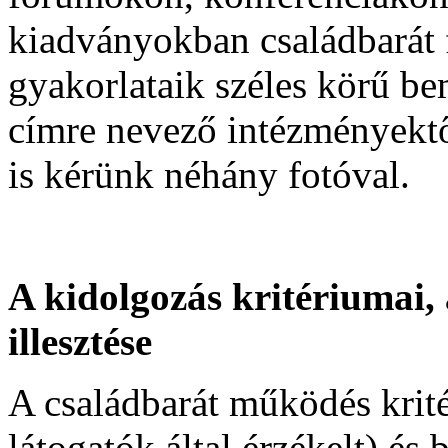
kiadványokban családbarát f
gyakorlataik széles körű be
címre nevező intézményektő
is kérünk néhány fotóval.
A kidolgozás kritériumai,
illesztése
A családbarát működés krit
látogatók által érzékelt) é