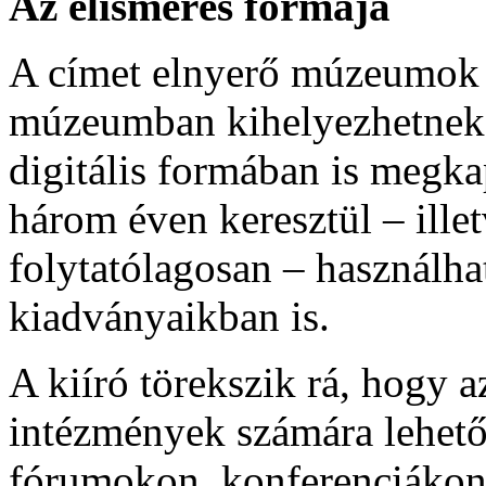
Az elismerés formája
A címet elnyerő múzeumok 
múzeumban kihelyezhetnek. 
digitális formában is megk
három éven keresztül – ille
folytatólagosan – használha
kiadványaikban is.
A kiíró törekszik rá, hogy a
intézmények számára lehető
fórumokon, konferenciákon,