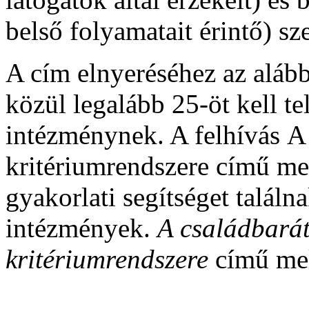
belső folyamatait érintő) s
A cím elnyeréséhez az alább
közül legalább 25-öt kell te
intézménynek. A felhívás 
kritériumrendszere című mel
gyakorlati segítséget találn
intézmények.
A családbará
kritériumrendszere
című mel