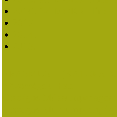
2018. évi MOKK Hírleve
2017
2014.
2013.
ERASMUS + (KA120-AD
Közösségek Hete
Országos Múzeumpedagógia
Országos Múzeumpedagógia