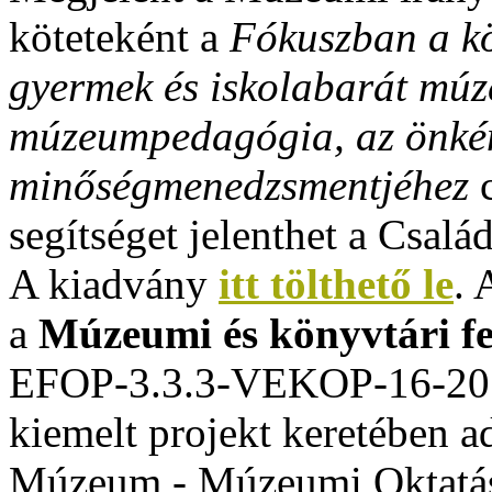
köteteként a
Fókuszban a kö
gyermek és iskolabarát mú
múzeumpedagógia, az önkén
minőségmenedzsmentjéhez
c
segítséget jelenthet a Csal
A kiadvány
itt tölthető le
. 
a
Múzeumi és könyvtári fe
EFOP-3.3.3-VEKOP-16-201
kiemelt projekt keretében ad
Múzeum - Múzeumi Oktat