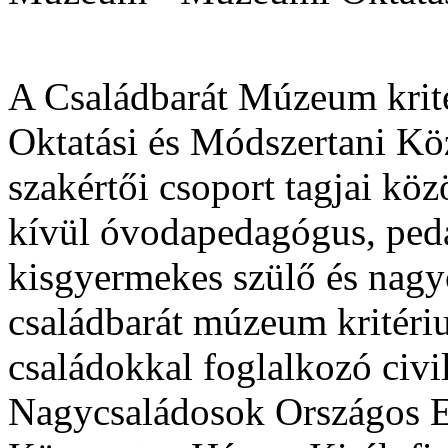
A Családbarát Múzeum krit
Oktatási és Módszertani Kö
szakértői csoport tagjai k
kívül óvodapedagógus, peda
kisgyermekes szülő és nagyc
családbarát múzeum kritéri
családokkal foglalkozó civil
Nagycsaládosok Országos E