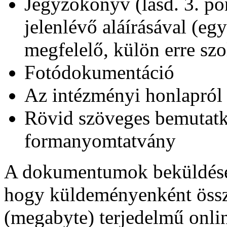
Jegyzőkönyv (lásd. 3. po
jelenlévő aláírásával (e
megfelelő, külön erre sz
Fotódokumentáció
Az intézményi honlapról
Rövid szöveges bemutatk
formanyomtatvány
A dokumentumok beküldések
hogy küldeményenként ös
(megabyte) terjedelmű onli