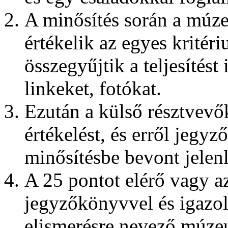
A minősítés során a múz
értékelik az egyes kritér
összegyűjtik a teljesíté
linkeket, fotókat.
Ezután a külső résztvevő
értékelést, és erről jegy
minősítésbe bevont jelenl
A 25 pontot elérő vagy a
jegyzőkönyvvel és igazol
elismerésre nevező múze