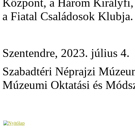
Központ, a Három Királyfi
a Fiatal Családosok Klubja
Szentendre, 2023
Szabadtéri Néprajzi Múze
Múzeumi Oktatási és Módsz