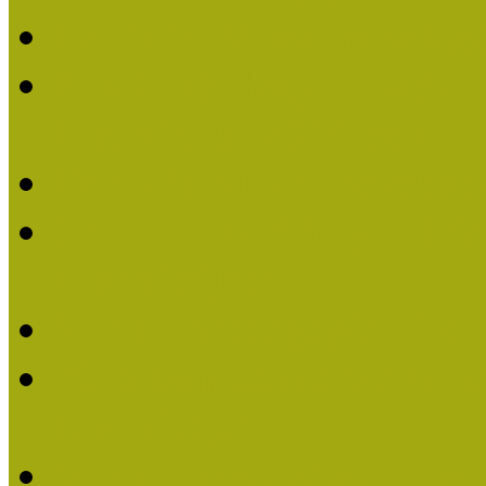
Felhívás: Múzeumpedagó
Kustánné Hegyi Füstös I
Életműdíjat 2019-ben
Felhívás Múzeumpedagóg
Gratulálunk Káldy Mári
Életműdíjhoz!
Múzeumpedagógiai Élet
2015-ben Lovas Márta k
Életműdíjat
Múzeumpedagógiai Életm