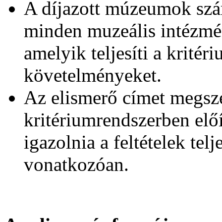
A díjazott múzeumok szám
minden muzeális intézmé
amelyik teljesíti a krité
követelményeket.
Az elismerő címet megs
kritériumrendszerben el
igazolnia a feltételek telj
vonatkozóan.