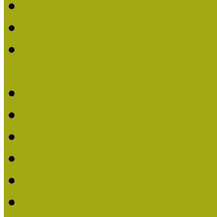
Múzeumpedagógiai Nívó
Nívódíjat nyertek 2019-
Múzeumpedagógiai Nívódí
nevezések (2019)
Nívódíj 2019
Nívódíj 2018
Beérkezett pályázatok 2
Nívódíj 2017
Beérkezett pályázatok 2
Nívódíjat nyert pályázat