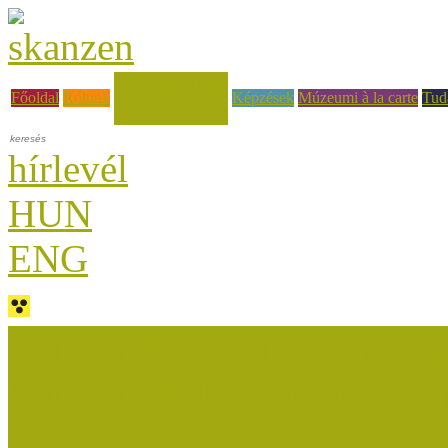
Hírek, események
Főoldal
Rólunk
Képzések
Múzeumi à la carte
Tud
hírlevél
HUN
ENG
Múzeumok Őszi Fesztiválja
Múzeumpedagógiai Nívódí