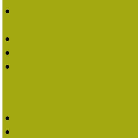
Dr. Vásárhelyi Tamásé a
2013-ban
Ki kapja 2013-ban a Mú
Múzeumpedagógiai Életm
Felhívás múzeumpedagógi
Közösségi Múzeum elismer
Közösségi Múzeum elisme
Közösségi Múzeum 202