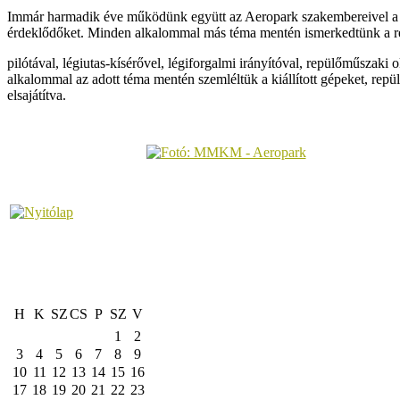
Immár harmadik éve működünk együtt az Aeropark szakembereivel a 
érdeklődőket. Minden alkalommal más téma mentén ismerkedtünk a re
pilótával, légiutas-kísérővel, légiforgalmi irányítóval, repülőműszaki
alkalommal az adott téma mentén szemléltük a kiállított gépeket, repü
elsajátítva.
H
K
SZ
CS
P
SZ
V
1
2
3
4
5
6
7
8
9
10
11
12
13
14
15
16
17
18
19
20
21
22
23