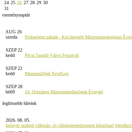
24
25
26
27
28
29
30
31
eseménynaptár
AUG 26
szerda
Pedagógus piknik - Kecskeméti Múzeumpedagógiai Évny
SZEP 22
kedd
Pécsi Tanuló Város Fesztivál
SZEP 22
kedd
MuseumDigit NextGen
SZEP 28
hétfő
24. Országos Múzeumpedagógiai Évnyitó
legfrissebb híreink
2026. 08. 05.
Igényre szabott változás- és válságmenedzsment képzéssel jelent