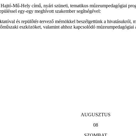
Hajtó-Mű-Hely című, nyári szüneti, tematikus múzeumpedagógiai prog
püléssel egy-egy meghívott szakember segítségével:
 oktatóval és repülőtér-tervező mérnökkel beszélgettünk a hivatásukról,
lőműszaki eszközöket, valamint ahhoz kapcsolódó múzeumpedagógiai alkot
AUGUSZTUS
08
SZOMBAT