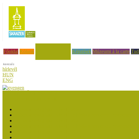
Hírek, események
Főoldal
Rólunk
Képzések
Múzeumi à la carte
Tud
hírlevél
HUN
ENG
Múzeumok Őszi Fesztiválja
Múzeumpedagógiai Nívódíj
Múzeumpedagógiai Nívódíj 2026
Múzeumpedagógiai Nívódíj felhívásra beérkezett nevezések (2
Múzeumpedagógiai Nívódíj 2025
Múzeumpedagógiai Nívódíj felhívásra beérkezett nevezések (2
Múzeumpedagógiai Nívódíj 2024
Múzeumpedagógiai Nívódíj 2023 felhívásra beérkezett nevezé