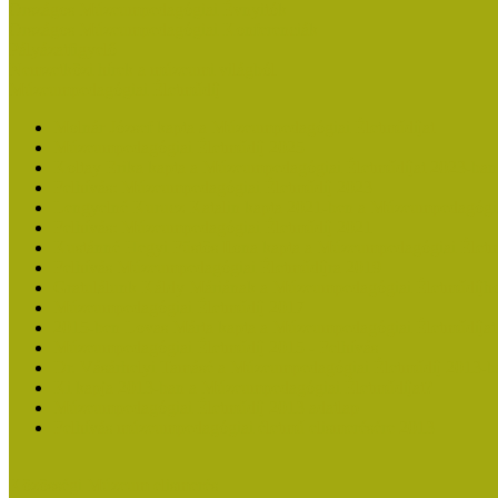
Országos Múzeumpedagógiai Évnyitók
Országos Múzeumpedagógiai Konferenciák
Pályázatfigyelő
Nemzetközi hírek a múzeumi világból
Múzeumpedagógiai Életműdíj
Molnár József kapta a Múzeumpedagógiai Életműdíjat
Múzeumpedagógiai Életműdíj 2025
Koltay Erika kapta a Múzeumpedagógiai Életműdíjat 2023-ban
Felhívás: Múzeumpedagógiai Életműdíj 2023
Lengyelné Kurucz Katalin kapta 2021-ben a Múzeumpedagógia
Felhívás: Múzeumpedagógiai Életműdíj 2021
Kustánné Hegyi Füstös Ilona kapta a Múzeumpedagógiai Életm
Felhívás Múzeumpedagógiai Életműdíjra 2019
Gratulálunk Káldy Máriának a Múzeumpedagógiai Életműdíjh
Múzeumpedagógiai Életműdíj 2017
2015-ben Lovas Márta kapta a Múzeumpedagógiai Életműdíjat
Múzeumpedagógiai Életműdíj 2015 - Felhívás
Dr. Vásárhelyi Tamásé a Múzeumpedagógiai Életműdíj 2013-b
Ki kapja 2013-ban a Múzeumpedagógiai Életműdíjat?
Múzeumpedagógiai Életműdíj 2013 adatlap
Felhívás múzeumpedagógiai életmű elismerésére 2013
Közösségi Múzeum elismerés