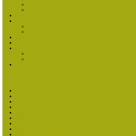
Nívódíj felhívás 2014
Múzeumpedagógiai Nívódíj Adatlap
Nívódíjat nyert pályázatok 2013-ban
Nívódíj 2013
Beérkezett pályázatok
Nívódíj Felhívás 2013
Múzeumpedagógiai Nívódíj Felhívás 2013
Nívódíj Adatlap 2013
Nívódíjat nyert pályázatok 2011-2012
2012-ben Múzeumpedagógiai Nívódíjat nyertek
2011-ben Múzeumpedagógiai Nívódíjat nyertek
Története
Kiváló Múzeumpedagógus Díj
Kiváló Múzeumpedagógus 2026
Kiváló Múzeumpedagógus 2024
Kiváló Múzeumpedagógus Díj 2022
Kiváló Múzeumpedagógus Díj 2020
2018-ban Joó Emese kapta a Kiváló Múzeumpedagógus elisme
Felhívás Kiváló Múzeumpedagógus Díjra 2018
2016-ban Pató Mária és Szabics Ágnes kaptak Kiváló Múzeum
Felhívás Kiváló Múzeumpedagógus Díjra (2016)
Kiváló Múzeumpedagógus Díj Adatlap 2016