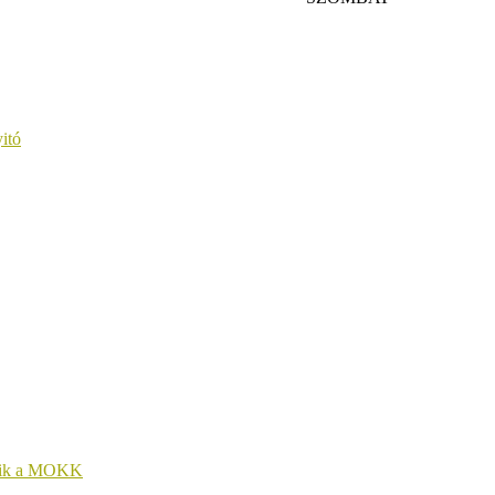
itó
kezik a MOKK