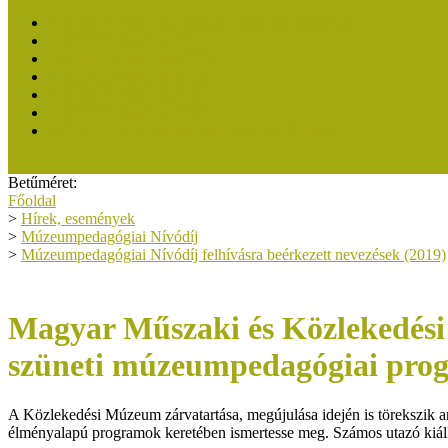
Közösségi Múzeum elismerő címben részesültek
Közösségi Múzeum 2024
Közösségi Múzeum 2023
Közösségi Múzeum 2021
Közösségi Múzeum 2020
Közösségi Múzeum 2019
A Közösségi Múzeum elismerésről dióhéjban
Betűméret:
Főoldal
>
Hírek, események
>
Múzeumpedagógiai Nívódíj
>
Múzeumpedagógiai Nívódíj felhívásra beérkezett nevezések (2019)
Magyar Műszaki és Közlekedés
szüneti múzeumpedagógiai pro
A Közlekedési Múzeum zárvatartása, megújulása idején is törekszik ar
élményalapú programok keretében ismertesse meg. Számos utazó kiállít