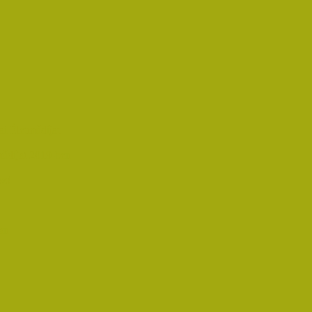
i Életműdíjat
űdíjat 2019-ben
oz!
an