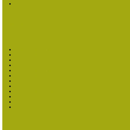
Turcsányiné Kesik Gabriella kapta a Kiváló Múzeumpedagógus
Családbarát Múzeum elismerés
Események
Legfrissebb hírek
Aktuális cikkek
Hírlevél
2026. évi MOKK hírlevelek
2025. évi MOKK hírlevelek
2024. évi MOKK hírlevelek
2023. évi MOKK hírlevelek
2022. évi MOKK hírlevelek
2021. évi MOKK Hírlevelek
2020. évi MOKK Hírlevelek
2019. évi MOKK Hírlevelek
2018. évi MOKK Hírlevelek
2017
2014.
2013.
ERASMUS + (KA120-ADU)
Közösségek Hete