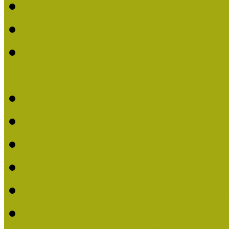
Múzeumpedagógiai Nívó
Nívódíjat nyertek 2019-
Múzeumpedagógiai Nívódí
nevezések (2019)
Nívódíj 2019
Nívódíj 2018
Beérkezett pályázatok 2
Nívódíj 2017
Beérkezett pályázatok 2
Nívódíjat nyert pályázat