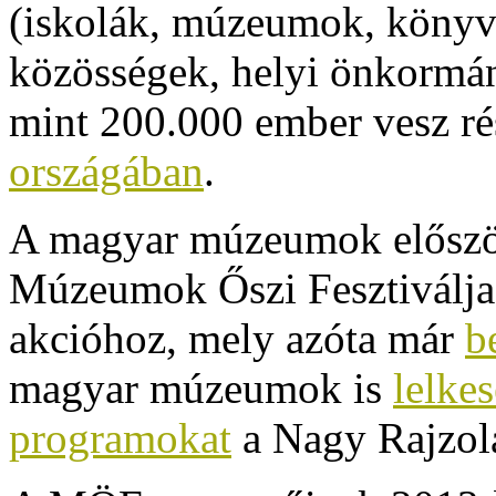
(iskolák, múzeumok, könyvt
közösségek, helyi önkormány
mint 200.000 ember vesz ré
országában
.
A magyar múzeumok először
Múzeumok Őszi Fesztiválja
akcióhoz, mely azóta már
b
magyar múzeumok is
lelke
programokat
a Nagy Rajzol