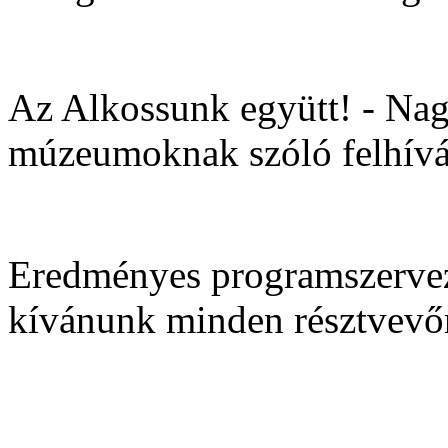
Az Alkossunk együtt! - Nagy
múzeumoknak szóló felhív
Eredményes programszervezé
kívánunk minden résztvevő