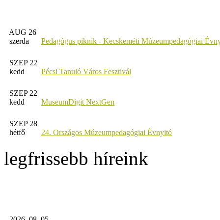
AUG 26
szerda
Pedagógus piknik - Kecskeméti Múzeumpedagógiai Évny
SZEP 22
kedd
Pécsi Tanuló Város Fesztivál
SZEP 22
kedd
MuseumDigit NextGen
SZEP 28
hétfő
24. Országos Múzeumpedagógiai Évnyitó
legfrissebb híreink
2026. 08. 05.