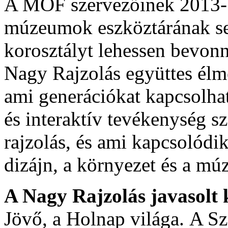
A MÖF szervezőinek 2013-ba
múzeumok eszköztárának se
korosztályt lehessen bevon
Nagy Rajzolás együttes él
ami generációkat kapcsolha
és interaktív tevékenység s
rajzolás, és ami kapcsolódi
dizájn, a környezet és a m
A Nagy Rajzolás javasolt
Jövő, a Holnap világa. A S