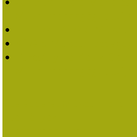
2016-ban Pató Mária és 
Múzeumpedagógus Díjat
Felhívás Kiváló Múzeum
Kiváló Múzeumpedagógus
Turcsányiné Kesik Gabrie
Múzeumpedagógus Díjat
Családbarát Múzeum elisme
Események
Legfrissebb hírek