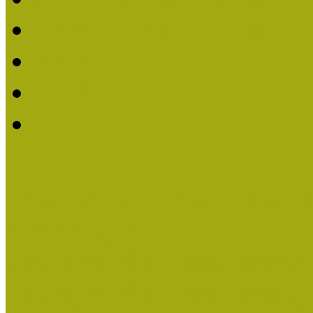
2018. évi MOKK Hírleve
2017
2014.
2013.
ERASMUS + (KA120-AD
Közösségek Hete
Országos Múzeumpedagógia
Országos Múzeumpedagógia