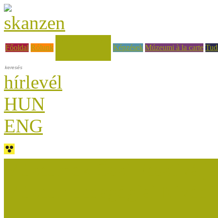
Hírek, események
Főoldal
Rólunk
Képzések
Múzeumi à la carte
Tud
hírlevél
HUN
ENG
Múzeumok Őszi Fesztiválja
Múzeumpedagógiai Nívódí