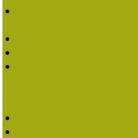
Dr. Vásárhelyi Tamásé a
2013-ban
Ki kapja 2013-ban a Mú
Múzeumpedagógiai Életm
Felhívás múzeumpedagógi
Közösségi Múzeum elismer
Közösségi Múzeum elisme
Közösségi Múzeum 202