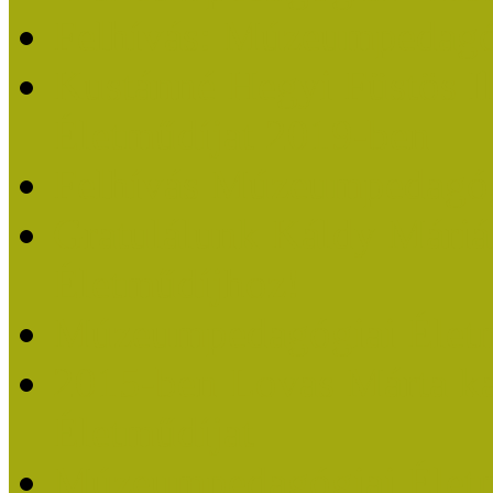
Felhívás: Múzeumpedagó
Kustánné Hegyi Füstös I
Életműdíjat 2019-ben
Felhívás Múzeumpedagóg
Gratulálunk Káldy Mári
Életműdíjhoz!
Múzeumpedagógiai Élet
2015-ben Lovas Márta k
Életműdíjat
Múzeumpedagógiai Életm