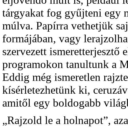
tárgyakat fog gyűjteni egy
múlva. Papírra vethetjük sa
formájában, vagy lerajzolh
szervezett ismeretterjeszt
programokon tanultunk a M
Eddig még ismeretlen rajzt
kísérletezhetünk ki, ceruzáv
amitől egy boldogabb világ
„Rajzold le a holnapot”, aza