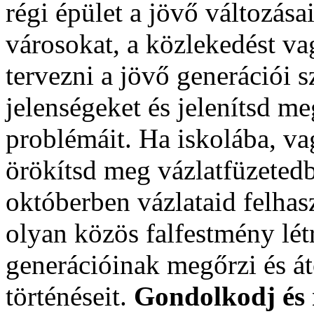
régi épület a jövő változása
városokat, a közlekedést va
tervezni a jövő generációi 
jelenségeket és jelenítsd me
problémáit. Ha iskolába, va
örökítsd meg vázlatfüzetedb
októberben vázlataid felhas
olyan közös falfestmény lé
generációinak megőrzi és átö
történéseit.
Gondolkodj és 