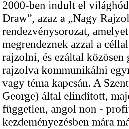
2000-ben indult el világhód
Draw”, azaz a „Nagy Rajzol
rendezvénysorozat, amelye
megrendeznek azzal a célla
rajzolni, és ezáltal közösen
rajzolva kommunikálni egy
vagy téma kapcsán. A Szent
George) által elindított, ma
független, angol non - profit
kezdeményezésben mára már