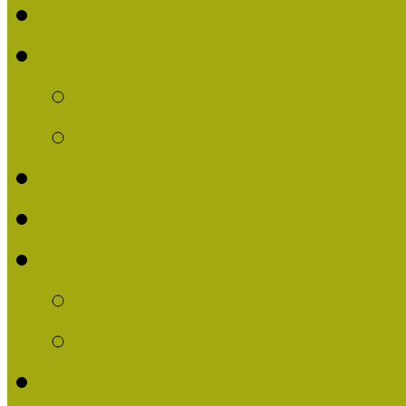
Nívódíjat nyert pályázat
Nívódíj 2013
Beérkezett pályázatok
Nívódíj Felhívás 2013
Múzeumpedagógiai Nívód
Nívódíj Adatlap 2013
Nívódíjat nyert pályáza
2012-ben Múzeumpedag
2011-ben Múzeumpedag
Története