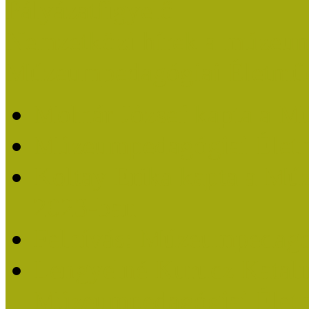
Pályázatfigyelő
Nemzetközi hírek a múzeum
Múzeumpedagógiai Életmű
Molnár József kapta a M
Múzeumpedagógiai Élet
Koltay Erika kapta a Mú
2023-ban
Felhívás: Múzeumpedagó
Lengyelné Kurucz Katali
Múzeumpedagógiai Életm