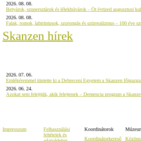
2026. 08. 08.
Betyárok, szupersztárok és lélekbúvárok – Öt évtized augusztusi kul
2026. 08. 08.
Falak, romok, labirintusok, szorongás és szürrealizmus – 100 éve szü
Skanzen hírek
2026. 07. 06.
Emlékéremmel tüntette ki a Debreceni Egyetem a Skanzen főigazgat
2026. 06. 24.
Azokat sem felejtjük, akik felejtenek – Demencia program a Skanz
Impresszum
Felhasználási
Koordinátorok
Múzeumi
feltételek és
Koordinátorkereső
Közöns
adatvédelmi