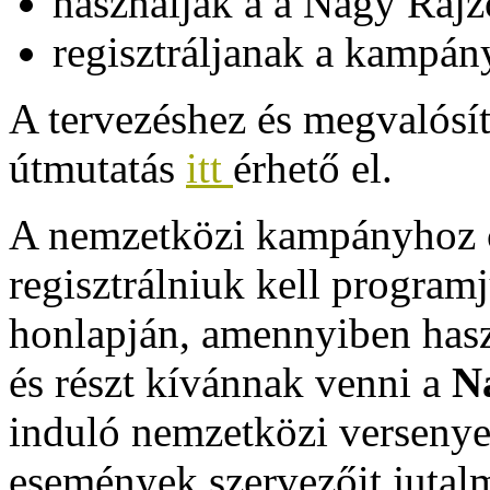
használják a a Nagy Rajz
regisztráljanak a kampán
A tervezéshez és megvalósí
útmutatás
itt
érhető el.
A nemzetközi kampányhoz c
regisztrálniuk kell program
honlapján, amennyiben haszn
és részt kívánnak venni a
N
induló nemzetközi versenye
események szervezőit jutal