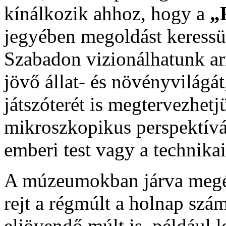
kínálkozik ahhoz, hogy a
„
jegyében megoldást keressü
Szabadon vizionálhatunk ar
jövő állat- és növényvilágát
játszóterét is megtervezhet
mikroszkopikus perspektíváb
emberi test vagy a technikai 
A múzeumokban járva megér
rejt a régmúlt a holnap szám
eljövendő múlt is, például 