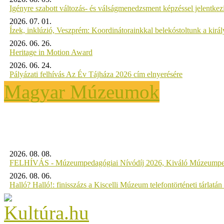
Igényre szabott változás- és válságmenedzsment képzéssel jelent
2026. 07. 01.
Ízek, inklúzió, Veszprém: Koordinátorainkkal belekóstoltunk a kirá
2026. 06. 26.
Heritage in Motion Award
2026. 06. 24.
Pályázati felhívás Az Év Tájháza 2026 cím elnyerésére
Magyar Múzeumok
2026. 08. 08.
FELHÍVÁS - Múzeumpedagógiai Nívódíj 2026, Kiváló Múzeumpe
2026. 08. 06.
Halló? Halló!: finisszázs a Kiscelli Múzeum telefontörténeti tárlatán